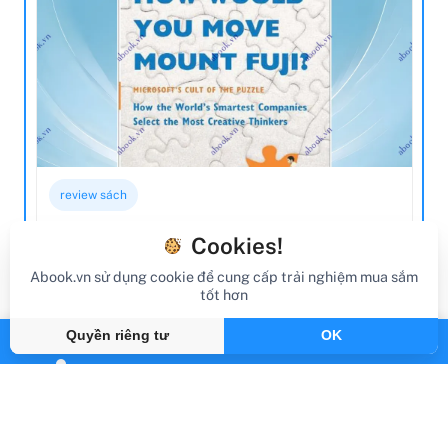
review sách
Review Sách How Would You Move
Cookies!
Mount Fuji?
Abook.vn sử dụng cookie để cung cấp trải nghiệm mua sắm
tốt hơn
Gần đây
By Abook.vn
Quyền riêng tư
OK