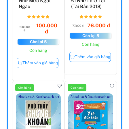
Như Mưa Ngọt
Đi Như Là Ở Lại
Ngào
(Tái Bản 2018)
100.000
76.000 đ
77.000 đ
100.000
đ
đ
Còn lại 5
Còn lại 5
Còn hàng
Còn hàng
Thêm vào giỏ hàng
Thêm vào giỏ hàng
Còn hàng
Còn hàng