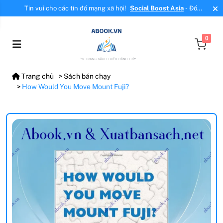
Tin vui cho các tín đồ mạng xã hội!
Social Boost Asia
- Đối
tác mới, cung cấp dịch vụ tăng tương tác, tăng follow uy tín!
0
Trang chủ
Sách bán chạy
How Would You Move Mount Fuji?