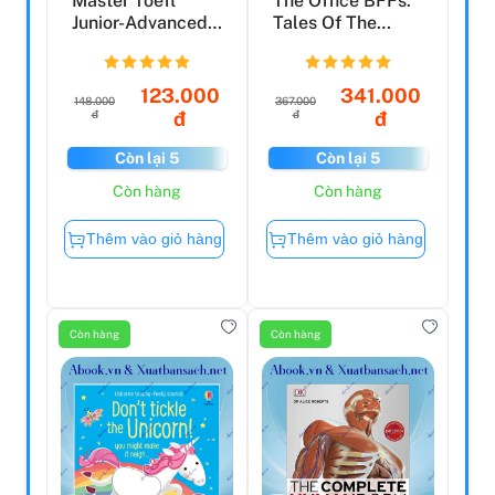
Master Toefl
The Office BFFs:
Junior-Advanced
Tales Of The
(Cefr Level B2)-
Office From Two
Gramm...
Best...
123.000
341.000
148.000
367.000
đ
đ
đ
đ
Còn lại 5
Còn lại 5
Còn hàng
Còn hàng
Thêm vào giỏ hàng
Thêm vào giỏ hàng
Còn hàng
Còn hàng