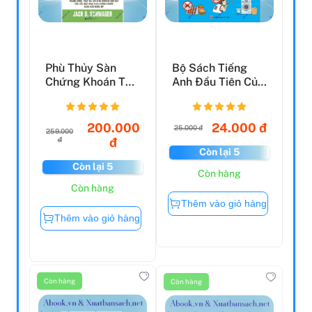
Phù Thủy Sàn
Bộ Sách Tiếng
Chứng Khoán Thế
Anh Đầu Tiên Của
Hệ Mới
Bé - 5 Phút Mỗi
Ngà...
200.000
24.000 đ
25.000 đ
259.000
đ
đ
Còn lại 5
Còn lại 5
Còn hàng
Còn hàng
Thêm vào giỏ hàng
Thêm vào giỏ hàng
Còn hàng
Còn hàng