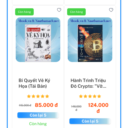
Còn hàng
Còn hàng
Bí Quyết Vẽ Ký
Hành Trình Triệu
Họa (Tái Bản)
Đô Crypto: "Vỡ
Lòng: Về Tiền
Điện...
85.000 đ
124.000
115.000 đ
146.000
đ
đ
Còn lại 5
Còn lại 5
Còn hàng