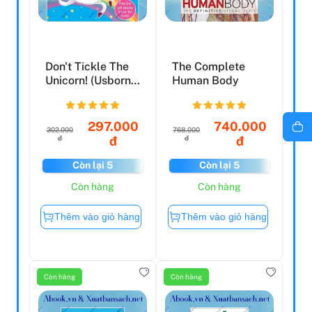
Don't Tickle The
The Complete
Unicorn! (Usborne
Human Body
Touchy-Feely
So...
297.000
740.000
302.000
768.000
đ
đ
đ
đ
Còn lại 5
Còn lại 5
Còn hàng
Còn hàng
Thêm vào giỏ hàng
Thêm vào giỏ hàng
Còn hàng
Còn hàng