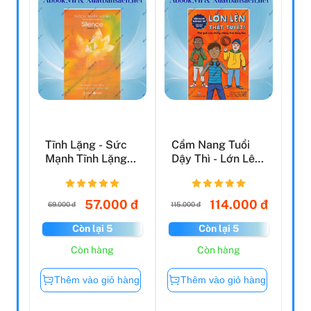
Tĩnh Lặng - Sức
Cẩm Nang Tuổi
Mạnh Tĩnh Lặng
Dậy Thì - Lớn Lên
Trong Thế Giới
Thật Tuyệt - Dành
Huyề...
...
57.000 đ
114.000 đ
69.000 đ
115.000 đ
Còn lại 5
Còn lại 5
Còn hàng
Còn hàng
Thêm vào giỏ hàng
Thêm vào giỏ hàng