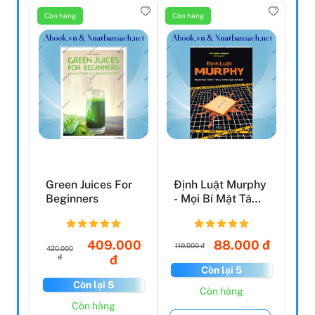
Còn hàng
Còn hàng
Green Juices For
Định Luật Murphy
Beginners
- Mọi Bí Mật Tâm
Lý Thao Túng
Cuộ...
409.000
88.000 đ
119.000 đ
420.000
đ
đ
Còn lại 5
Còn lại 5
Còn hàng
Còn hàng