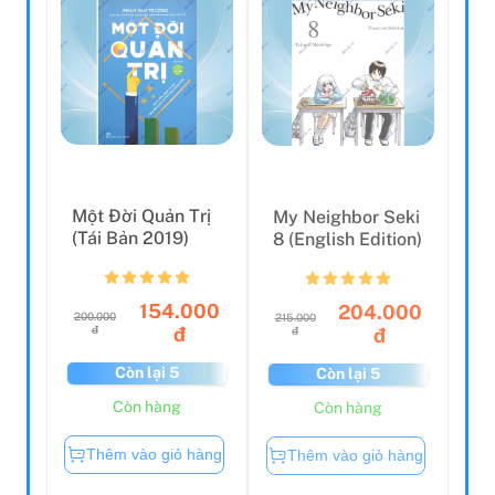
Một Đời Quản Trị
My Neighbor Seki
(Tái Bản 2019)
8 (English Edition)
154.000
204.000
200.000
215.000
đ
đ
đ
đ
Còn lại 5
Còn lại 5
Còn hàng
Còn hàng
Thêm vào giỏ hàng
Thêm vào giỏ hàng