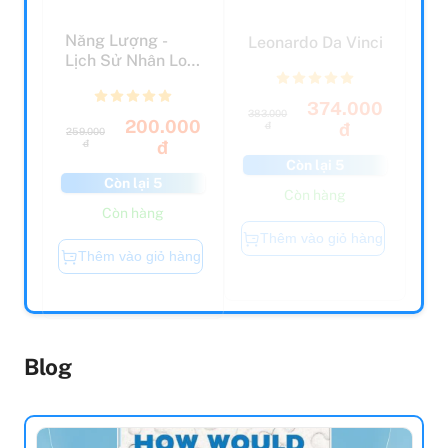
Năng Lượng -
Leonardo Da Vinci
Lịch Sử Nhân Loại
Từ Than Củi Tới
Hạt...
374.000
383.000
200.000
đ
đ
259.000
đ
đ
Còn lại 5
Còn lại 5
Còn hàng
Còn hàng
Thêm vào giỏ hàng
Thêm vào giỏ hàng
Blog