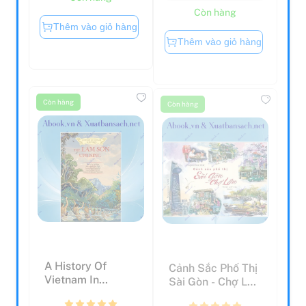
Còn hàng
Thêm vào giỏ hàng
Thêm vào giỏ hàng
Còn hàng
Còn hàng
A History Of
Cảnh Sắc Phố Thị
Vietnam In
Sài Gòn - Chợ Lớn
Pictures (In
(Tranh & Ký Họa...
Colour) - The...