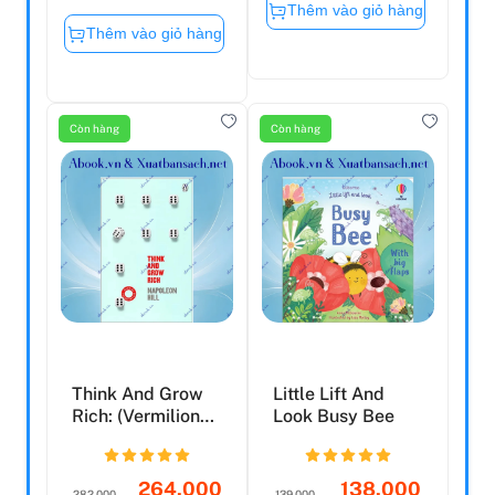
Thêm vào giỏ hàng
Thêm vào giỏ hàng
Còn hàng
Còn hàng
Think And Grow
Little Lift And
Rich: (Vermilion
Look Busy Bee
Life Essentials) (...
264.000
138.000
282.000
139.000