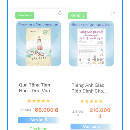
Còn hàng
Còn hàng
Quà Tặng Tâm
Tiếng Anh Giao
Hồn - Dựa Vào
Tiếp Dành Cho
Bản Thân
Người Chuẩn Bị
Ra Nướ...
66.000 đ
216.000
67.000 đ
278.000
đ
đ
Còn lại 5
Còn lại 5
Còn hàng