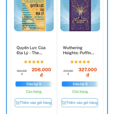
Quyền Lực Của
Wuthering
Địa Lý - The
Heights: Puffin
Power Of
Clothbound
Geography
Classics
206.000
327.000
280.000
372.000
đ
đ
đ
đ
Còn lại 5
Còn lại 5
Còn hàng
Còn hàng
Thêm vào giỏ hàng
Thêm vào giỏ hàng