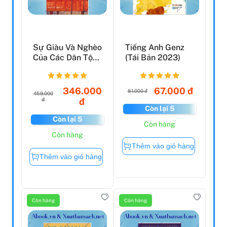
Sự Giàu Và Nghèo
Tiếng Anh Genz
Của Các Dân Tộc
(Tái Bản 2023)
(Tái Bản)
346.000
67.000 đ
81.000 đ
459.000
đ
đ
Còn lại 5
Còn lại 5
Còn hàng
Còn hàng
Thêm vào giỏ hàng
Thêm vào giỏ hàng
Còn hàng
Còn hàng