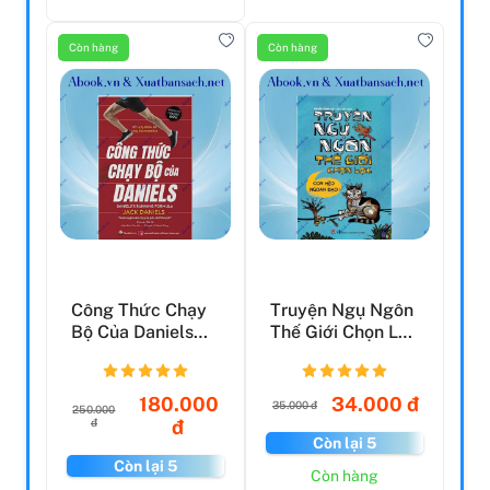
Còn hàng
Còn hàng
Công Thức Chạy
Truyện Ngụ Ngôn
Bộ Của Daniels
Thế Giới Chọn Lọc
(Tái Bản 2021)
- Con Mèo Ngoan
...
180.000
34.000 đ
35.000 đ
250.000
đ
đ
Còn lại 5
Còn lại 5
Còn hàng