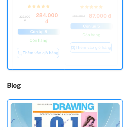
Thành Công (Tá...
284.000
87.000 đ
118.000 đ
322.000
đ
đ
Còn lại 5
Còn lại 5
Còn hàng
Còn hàng
Thêm vào giỏ hàng
Thêm vào giỏ hàng
Blog