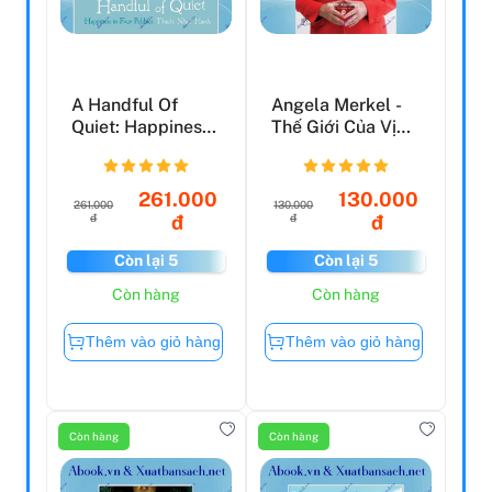
A Handful Of
Angela Merkel -
Quiet: Happiness
Thế Giới Của Vị
In Four Pebbles
Nữ Thủ Tướng
261.000
130.000
261.000
130.000
đ
đ
đ
đ
Còn lại 5
Còn lại 5
Còn hàng
Còn hàng
Thêm vào giỏ hàng
Thêm vào giỏ hàng
Còn hàng
Còn hàng