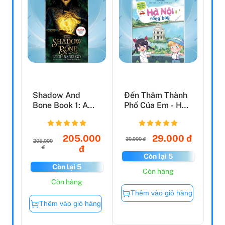
Shadow And
Đến Thăm Thành
Bone Book 1: A
Phố Của Em - Hà
Netflix Original
Nội Rồng Bay
Series
205.000
29.000 đ
30.000 đ
205.000
đ
đ
Còn lại 5
Còn lại 5
Còn hàng
Còn hàng
Thêm vào giỏ hàng
Thêm vào giỏ hàng