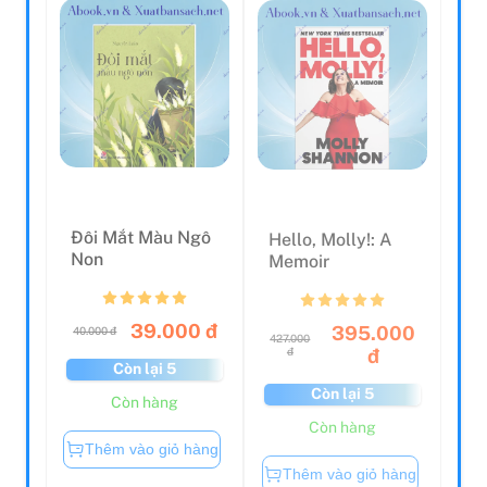
Đôi Mắt Màu Ngô
Hello, Molly!: A
Non
Memoir
39.000 đ
395.000
40.000 đ
427.000
đ
đ
Còn lại 5
Còn lại 5
Còn hàng
Còn hàng
Thêm vào giỏ hàng
Thêm vào giỏ hàng