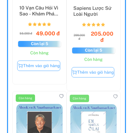
10 Vạn Câu Hỏi Vì
Sapiens Lược Sử
Sao - Khám Phá
Loài Người
Thế Giới Đại
Dươn...
49.000 đ
205.000
55.000 đ
299.000
đ
đ
Còn lại 5
Còn lại 5
Còn hàng
Còn hàng
Thêm vào giỏ hàng
Thêm vào giỏ hàng
Còn hàng
Còn hàng