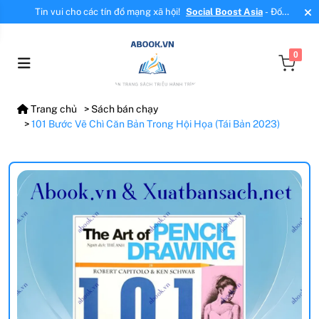
Tin vui cho các tín đồ mạng xã hội!
Social Boost Asia
- Đối
tác mới, cung cấp dịch vụ tăng tương tác, tăng follow uy tín!
0
Trang chủ
Sách bán chạy
101 Bước Vẽ Chì Căn Bản Trong Hội Họa (Tái Bản 2023)