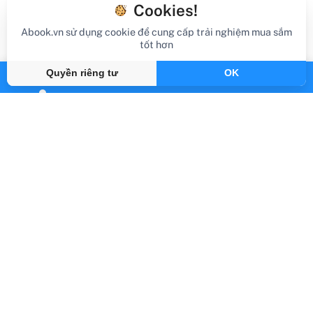
Cookies!
Abook.vn sử dụng cookie để cung cấp trải nghiệm mua sắm
tốt hơn
Quyền riêng tư
OK
review sách
Review Sách 101 Bước Vẽ Chì Căn Bản
Trong Hội Họa (Tái Bản 2023)
Gần đây
By Abook.vn
Abook.vn - Vạn trang sách, triệu hành trình