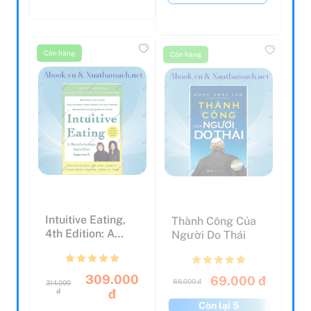
Còn hàng
Còn hàng
Intuitive Eating,
Thành Công Của
4th Edition: A
Người Do Thái
Revolutionary
Ant...
309.000
69.000 đ
86.000 đ
314.000
đ
đ
Còn lại 5