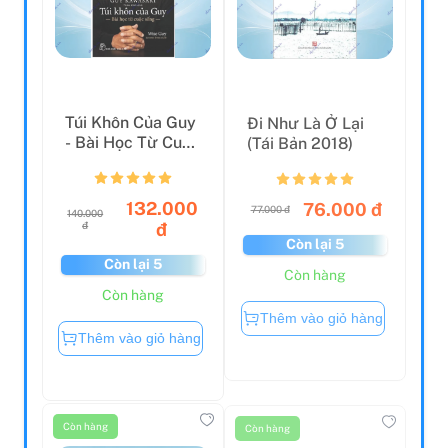
Túi Khôn Của Guy
Đi Như Là Ở Lại
- Bài Học Từ Cuộc
(Tái Bản 2018)
Sống
132.000
76.000 đ
77.000 đ
140.000
đ
đ
Còn lại 5
Còn lại 5
Còn hàng
Còn hàng
Thêm vào giỏ hàng
Thêm vào giỏ hàng
Còn hàng
Còn hàng