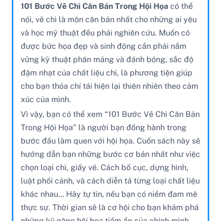
101 Bước Vẽ Chì Căn Bản Trong Hội Họa
có thể
nói, vẽ chì là môn căn bản nhất cho những ai yêu
và học mỹ thuật đều phải nghiên cứu. Muốn có
được bức họa đẹp và sinh động cần phải nắm
vững kỹ thuật phân mảng và đánh bóng, sắc độ
đậm nhạt của chất liệu chì, là phương tiện giúp
cho bạn thỏa chí tái hiện lại thiên nhiên theo cảm
xúc của mình.
Vì vậy, bạn có thể xem “101 Bước Vẽ Chì Căn Bản
Trong Hội Họa” là người bạn đồng hành trong
bước đầu làm quen với hội họa. Cuốn sách này sẽ
hướng dẫn bạn những bước cơ bản nhất như việc
chọn loại chì, giấy vẽ. Cách bố cục, dựng hình,
luật phối cảnh, và cách diễn tả từng loại chất liệu
khác nhau… Hãy tự tin, nếu bạn có niềm đam mê
thực sự. Thời gian sẽ là cơ hội cho bạn khám phá
những kỹ năng hội họa tiềm ẩn của chính mình.