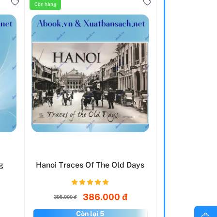
Còn hàng
g
Hanoi Traces Of The Old Days
386.000 đ
395.000 đ
Còn lại 5