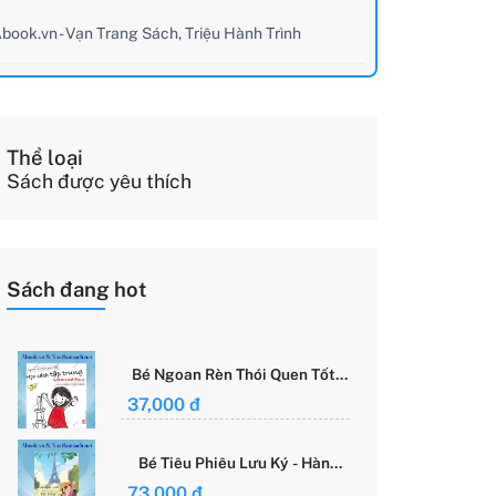
book.vn - Vạn Trang Sách, Triệu Hành Trình
Thể loại
Sách được yêu thích
Sách đang hot
Bé Ngoan Rèn Thói Quen Tốt -
Học Cách Tập Trung - Grace
37,000 đ
Said Focus
Bé Tiêu Phiêu Lưu Ký - Hành
Trình Một Mình Chinh Phục Thế
73,000 đ