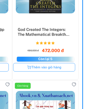
Tập
God Created The Integers:
The Mathematical Breakth...
472.000 đ
486.000 đ
Còn lại 5
Còn hàng
Thêm vào giỏ hàng
Còn hàng