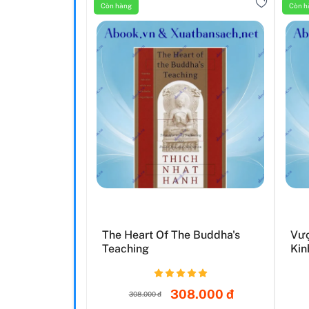
Còn hàng
Còn h
The Heart Of The Buddha's
Vượ
Teaching
Kin
308.000 đ
308.000 đ