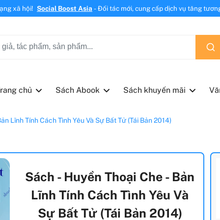
mạng xã hội!
Social Boost Asia
- Đối tác mới, cung cấp dịch vụ tăng tương 
rang chủ
Sách Abook
Sách khuyến mãi
Vă
ản Lĩnh Tính Cách Tình Yêu Và Sự Bất Tử (Tái Bản 2014)
Sách - Huyền Thoại Che - Bản
Lĩnh Tính Cách Tình Yêu Và
Sự Bất Tử (Tái Bản 2014)