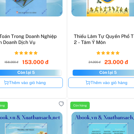
Toán Trong Doanh Nghiệp
Thiếu Lâm Tự Quyền Phổ 
h Doanh Dịch Vụ
2 - Tâm Ý Môn
153.000 đ
23.000 đ
158.000 đ
24.000 đ
Còn lại 5
Còn lại 5
Còn hàng
Còn hàng
Thêm vào giỏ hàng
Thêm vào giỏ hàng
àng
Còn hàng