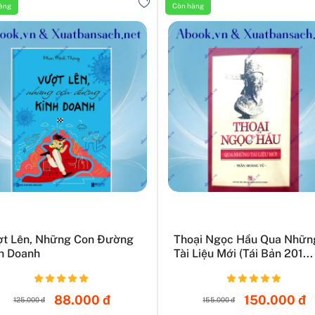
àng
Còn hàng
t Lên, Những Con Đường
Thoại Ngọc Hầu Qua Nhữn
h Doanh
Tài Liệu Mới (Tái Bản 201...
88.000 đ
150.000 đ
125.000 đ
155.000 đ