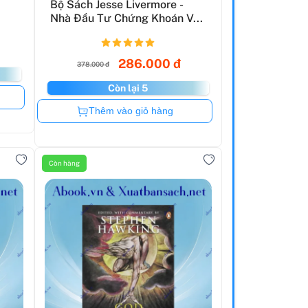
Bộ Sách Jesse Livermore -
Nhà Đầu Tư Chứng Khoán V...
286.000 đ
378.000 đ
Còn lại 5
Còn hàng
Thêm vào giỏ hàng
Còn hàng