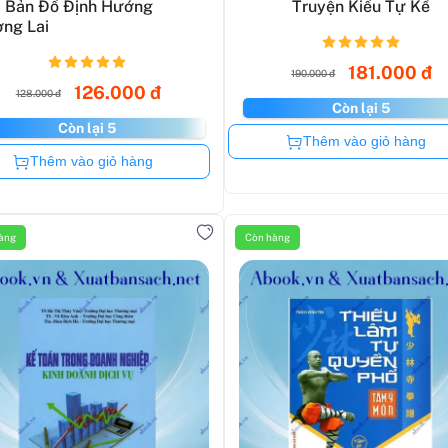
 Bản Đồ Định Hướng
Truyện Kiều Tự Kể
ng Lai
181.000 đ
190.000 đ
126.000 đ
128.000 đ
Còn lại 5
Còn lại 5
Còn hàng
Thêm vào giỏ hàng
Còn hàng
Thêm vào giỏ hàng
àng
Còn hàng