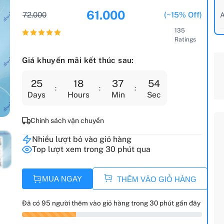
61.000
72.000
(~15% Off)
A
135
Ratings
Giá khuyến mãi kết thúc sau:
25
18
37
52
Days
Hours
Min
Sec
Chính sách vận chuyển
Nhiều lượt bỏ vào giỏ hàng
Top lượt xem trong 30 phút qua
MUA NGAY
THÊM VÀO GIỎ HÀNG
Đã có 95 người thêm vào giỏ hàng trong 30 phút gần đây