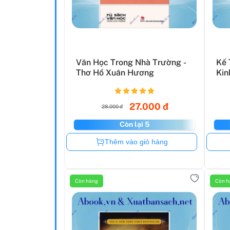
Văn Học Trong Nhà Trường -
Kế 
Thơ Hồ Xuân Hương
Kin
27.000 đ
28.000 đ
Còn lại 5
Còn hàng
Thêm vào giỏ hàng
Còn hàng
Còn h