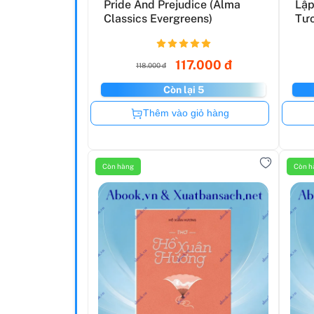
Pride And Prejudice (Alma
Lập
Classics Evergreens)
Tươ
117.000 đ
118.000 đ
Còn lại 5
Còn hàng
Thêm vào giỏ hàng
Còn hàng
Còn h