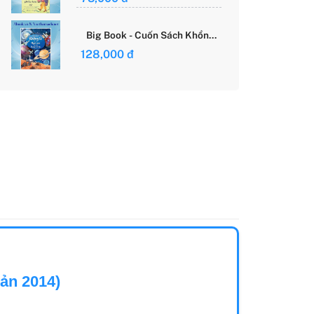
Giới Của Cô Gái Việt
Big Book - Cuốn Sách Khổng
Lồ Về Các Ngôi Sao Và Các
128,000 đ
Hành Tinh (Tái Bản)
ản 2014)