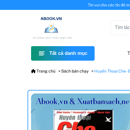
Tin vui cho các tín đồ 
T
Tất cả danh mục
Trang chủ
Sách bán chạy
Huyền Thoại Che - B