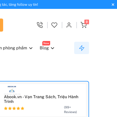
tác, tăng follow uy tín!
0
New
n phòng phẩm
Blog
Abook.vn - Vạn Trang Sách, Triệu Hành
Trình
(99+
Reviews)