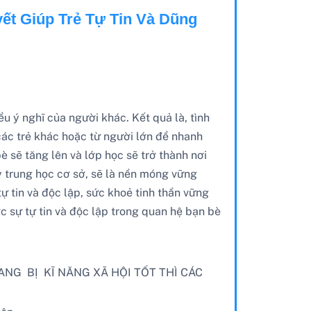
ết Giúp Trẻ Tự Tin Và Dũng
u ý nghĩ của người khác. Kết quả là, tình
ừ các trẻ khác hoặc từ người lớn để nhanh
bè sẽ tăng lên và lớp học sẽ trở thành nơi
ay trung học cơ sở, sẽ là nền móng vững
ự tin và độc lập, sức khoẻ tinh thần vững
c sự tự tin và độc lập trong quan hệ bạn bè
ANG BỊ KĨ NĂNG XÃ HỘI TỐT THÌ CÁC