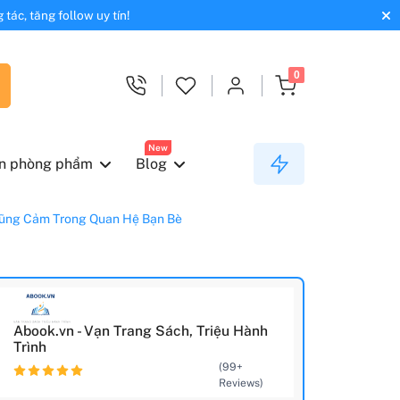
tác, tăng follow uy tín!
0
New
n phòng phẩm
Blog
à Dũng Cảm Trong Quan Hệ Bạn Bè
Abook.vn - Vạn Trang Sách, Triệu Hành
Trình
(99+
Reviews)