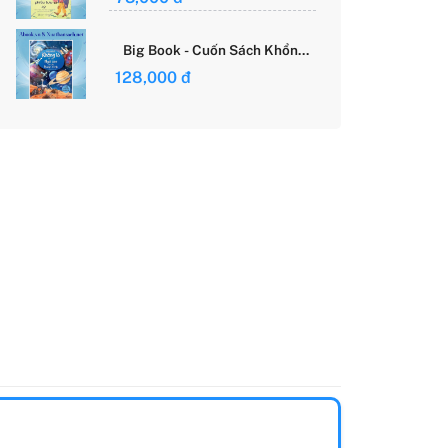
Giới Của Cô Gái Việt
Big Book - Cuốn Sách Khổng
Lồ Về Các Ngôi Sao Và Các
128,000 đ
Hành Tinh (Tái Bản)