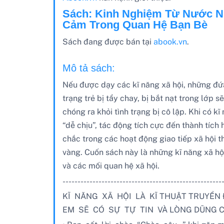
Sách: Kinh Nghiệm Từ Nước Nhậ
Cảm Trong Quan Hệ Bạn Bè
Sách đang được bán tại
abook.vn
.
Mô tả sách:
Nếu được dạy các kĩ năng xã hội, những đứa 
trạng trẻ bị tẩy chay, bị bắt nạt trong lớp s
chóng ra khỏi tình trạng bị cô lập. Khi có kĩ
“dễ chịu”, tác động tích cực đến thành tích 
chắc trong các hoạt động giao tiếp xã hội t
vàng. Cuốn sách này là những kĩ năng xã hội
và các mối quan hệ xã hội.
-----------------------------------------------------
KĨ NĂNG XÃ HỘI LÀ KĨ THUẬT TRUYỀN Đ
EM SẼ CÓ SỰ TỰ TIN VÀ LÒNG DŨNG C