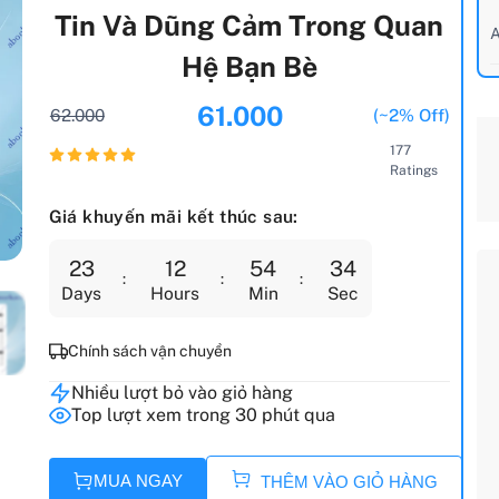
Tin Và Dũng Cảm Trong Quan
A
Hệ Bạn Bè
61.000
62.000
(~2% Off)
177
Ratings
Giá khuyến mãi kết thúc sau:
23
12
54
33
Days
Hours
Min
Sec
Chính sách vận chuyển
Nhiều lượt bỏ vào giỏ hàng
Top lượt xem trong 30 phút qua
MUA NGAY
THÊM VÀO GIỎ HÀNG