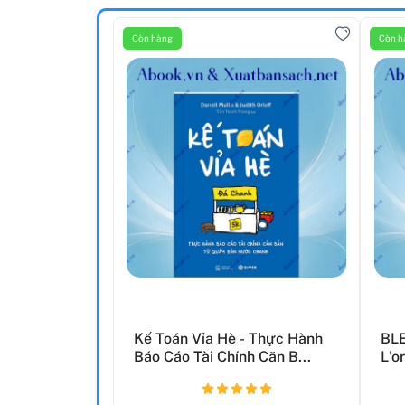
Còn hàng
Còn h
Kế Toán Vỉa Hè - Thực Hành
BLE
Báo Cáo Tài Chính Căn B...
L'o