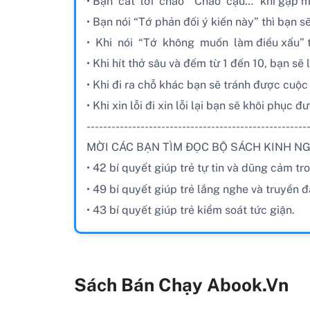
• Bạn cất lời chào “Chào cậu…” khi gặp mặt 
• Bạn nói “Tớ phản đối ý kiến này” thì bạn 
• Khi nói “Tớ không muốn làm điều xấu” thì
• Khi hít thở sâu và đếm từ 1 đến 10, bạn s
• Khi đi ra chỗ khác bạn sẽ tránh được cuộc 
• Khi xin lỗi đi xin lỗi lại bạn sẽ khôi phục 
-----------------------------------------------------
MỜI CÁC BẠN TÌM ĐỌC BỘ SÁCH KINH NG
• 42 bí quyết giúp trẻ tự tin và dũng cảm t
• 49 bí quyết giúp trẻ lắng nghe và truyền đ
• 43 bí quyết giúp trẻ kiểm soát tức giận.
Sách Bán Chạy Abook.vn