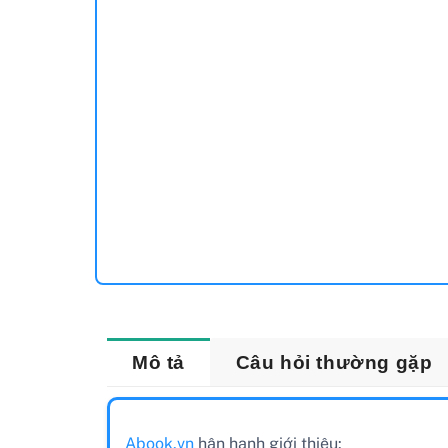
Mô tả
Câu hỏi thường gặp
Abook.vn
hân hạnh giới thiệu: