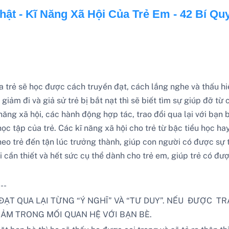
t - Kĩ Năng Xã Hội Của Trẻ Em - 42 Bí Quy
trẻ sẽ học được cách truyền đạt, cách lắng nghe và thấu hiể
ẽ giảm đi và giả sử trẻ bị bắt nạt thì sẽ biết tìm sự giúp đỡ t
 năng xã hội, các hành động hợp tác, trao đổi qua lại với bạn 
học tập của trẻ. Các kĩ năng xã hội cho trẻ từ bậc tiểu học h
heo trẻ đến tận lúc trưởng thành, giúp con người có được sự t
 cần thiết và hết sức cụ thể dành cho trẻ em, giúp trẻ có đượ
---
ẠT QUA LẠI TỪNG “Ý NGHĨ” VÀ “TƯ DUY”. NẾU ĐƯỢC TR
ẢM TRONG MỐI QUAN HỆ VỚI BẠN BÈ.