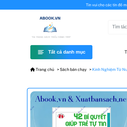
Tin vui cho các tín đồ 
T
Tất cả danh mục
Trang chủ
Sách bán chạy
Kinh Nghiệm Từ Nướ