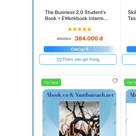
The Business 2.0 Student's
Ski
Book + EWorkbook Interm...
Tes
(+..
384.000 đ
393.000 đ
Còn lại 5
Còn hàng
Thêm vào giỏ hàng
Còn hàng
Còn h