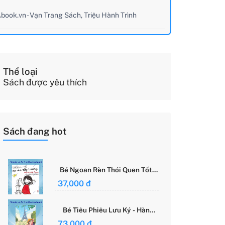
book.vn - Vạn Trang Sách, Triệu Hành Trình
Thể loại
Sách được yêu thích
Sách đang hot
Bé Ngoan Rèn Thói Quen Tốt -
Học Cách Tập Trung - Grace
37,000 đ
Said Focus
Bé Tiêu Phiêu Lưu Ký - Hành
Trình Một Mình Chinh Phục Thế
73,000 đ