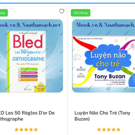
àng
Còn hàng
D Les 50 Règles D'or De
Luyện Não Cho Trẻ (Tony
rthographe
Buzan)