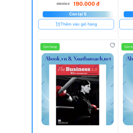
190.000 đ
199.000 đ
Còn lại 5
Còn hàng
Thêm vào giỏ hàng
Còn hàng
Còn h