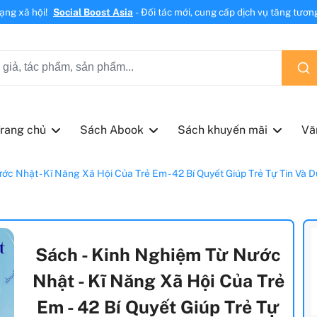
mạng xã hội!
Social Boost Asia
- Đối tác mới, cung cấp dịch vụ tăng tương 
rang chủ
Sách Abook
Sách khuyến mãi
Vă
c Nhật - Kĩ Năng Xã Hội Của Trẻ Em - 42 Bí Quyết Giúp Trẻ Tự Tin V
Sách - Kinh Nghiệm Từ Nước
Nhật - Kĩ Năng Xã Hội Của Trẻ
Em - 42 Bí Quyết Giúp Trẻ Tự