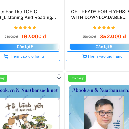
lls For The TOEIC
GET READY FOR FLYERS: 
t_Listening And Reading
WITH DOWNLOADABLE
.
AUDIO: ...
197.000 đ
352.000 đ
246.000 đ
359.000 đ
Còn lại 5
Còn lại 5
Còn hàng
Còn hàng
Thêm vào giỏ hàng
Thêm vào giỏ hàng
àng
Còn hàng