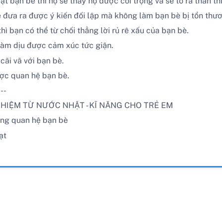
bạn bè thì họ sẽ thấy họ được coi trọng và sẽ tỏ ra thân th
sẽ đưa ra được ý kiến đối lập mà không làm bạn bè bị tổn thư
 bạn có thể từ chối thẳng lời rủ rê xấu của bạn bè.
ẽ làm dịu được cảm xúc tức giận.
cãi vã với bạn bè.
được quan hệ bạn bè.
---
HIỆM TỪ NƯỚC NHẬT - KĨ NĂNG CHO TRẺ EM
rong quan hệ bạn bè
ạt