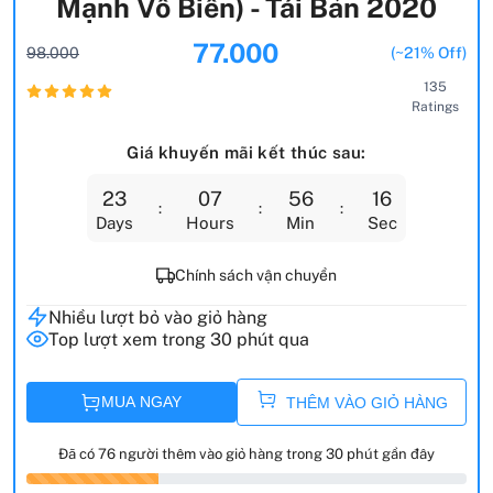
Mạnh Vô Biên) - Tái Bản 2020
77.000
98.000
(~21% Off)
135
Ratings
Giá khuyến mãi kết thúc sau:
23
07
56
14
Days
Hours
Min
Sec
Chính sách vận chuyển
Nhiều lượt bỏ vào giỏ hàng
Top lượt xem trong 30 phút qua
MUA NGAY
THÊM VÀO GIỎ HÀNG
Đã có 76 người thêm vào giỏ hàng trong 30 phút gần đây