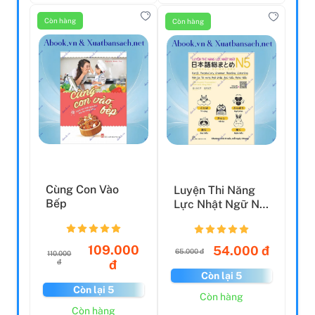
Còn hàng
Còn hàng
Cùng Con Vào
Luyện Thi Năng
Bếp
Lực Nhật Ngữ N5:
Hán Tự, Từ Vựng,
N...
109.000
54.000 đ
65.000 đ
110.000
đ
đ
Còn lại 5
Còn lại 5
Còn hàng
Còn hàng