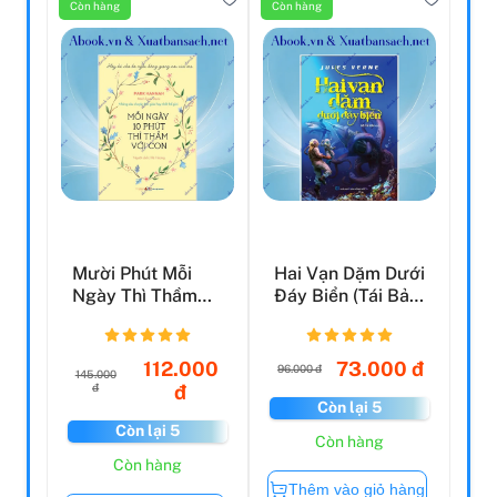
Còn hàng
Còn hàng
Mười Phút Mỗi
Hai Vạn Dặm Dưới
Ngày Thì Thầm
Đáy Biển (Tái Bản
Với Con - Những
2022)
Câu Ch...
112.000
73.000 đ
96.000 đ
145.000
đ
đ
Còn lại 5
Còn lại 5
Còn hàng
Còn hàng
Thêm vào giỏ hàng