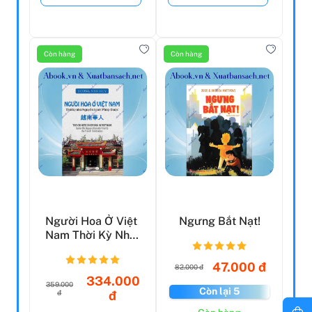
Còn hàng
Còn hàng
Người Hoa Ở Việt
Ngưng Bắt Nạt!
Nam Thời Kỳ Nhà
Nguyễn Trước
Pháp...
47.000 đ
82.000 đ
334.000
359.000
Còn lại 5
đ
đ