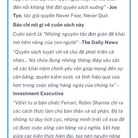
đến nỗi không thể đặt quyền sách xuống” –
Joe
Tye
, tác giả quyển Never Fear, Never Quit
Báo chí nói gì về cuốn sách này
Cuốn sách là “Những nguyên tắc đơn giản để khải
mở tiềm năng của con người” –
The Daily News
“Quyển sách tuyệt vời về chủ đề phát triển cá
nhân… Nó chứa đựng những thông điệp sâu sắc
về các khái niệm chính yếu vốn giúp mang đến sự
cân bằng, quyền kiểm soát, và tính hiệu quả cao
hơn trong cuộc sống hàng ngày của chúng ta” –
Investment Executive
“
VớiVị tu sĩ bán chiếc Ferrari, Robin Sharma chỉ ra
các cách thức làm chủ bản thân và số phận. Đó là
những tư duy tích cực, những minh triết cổ xưa để
có được cuộc sống cân bằng và ý nghĩa, kết hợp
giữa các kiến thức hiện đại, tạo nên nguồn năng