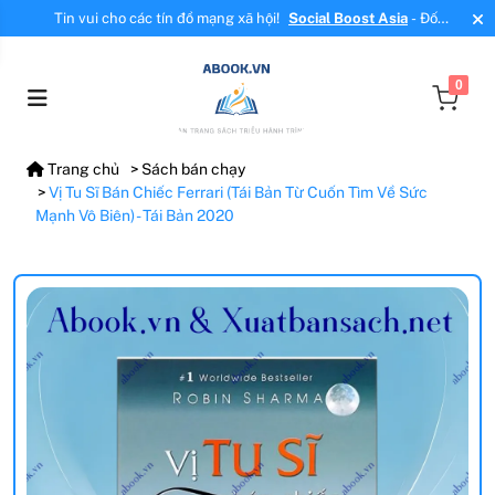
Tin vui cho các tín đồ mạng xã hội!
Social Boost Asia
- Đối
tác mới, cung cấp dịch vụ tăng tương tác, tăng follow uy tín!
0
Trang chủ
Sách bán chạy
Vị Tu Sĩ Bán Chiếc Ferrari (Tái Bản Từ Cuốn Tìm Về Sức
Mạnh Vô Biên) - Tái Bản 2020