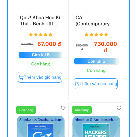
Quiz! Khoa Học Kì
CA
Thú - Bệnh Tật Vi
(Contemporary
Khuẩn (Tái Bản...
Architecture) No.1
67.000 đ
730.000
68.000 đ
800.000
đ
đ
Còn lại 5
Còn lại 5
Còn hàng
Còn hàng
Thêm vào giỏ hàng
Thêm vào giỏ hàng
Còn hàng
Còn hàng