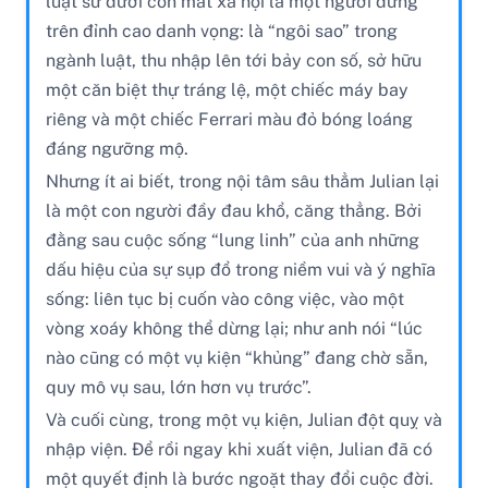
luật sư dưới con mắt xã hội là một người đứng
trên đỉnh cao danh vọng: là “ngôi sao” trong
ngành luật, thu nhập lên tới bảy con số, sở hữu
một căn biệt thự tráng lệ, một chiếc máy bay
riêng và một chiếc Ferrari màu đỏ bóng loáng
đáng ngưỡng mộ.
Nhưng ít ai biết, trong nội tâm sâu thẳm Julian lại
là một con người đầy đau khổ, căng thẳng. Bởi
đằng sau cuộc sống “lung linh” của anh những
dấu hiệu của sự sụp đổ trong niềm vui và ý nghĩa
sống: liên tục bị cuốn vào công việc, vào một
vòng xoáy không thể dừng lại; như anh nói “lúc
nào cũng có một vụ kiện “khủng” đang chờ sẵn,
quy mô vụ sau, lớn hơn vụ trước”.
Và cuối cùng, trong một vụ kiện, Julian đột quỵ và
nhập viện. Để rồi ngay khi xuất viện, Julian đã có
một quyết định là bước ngoặt thay đổi cuộc đời.