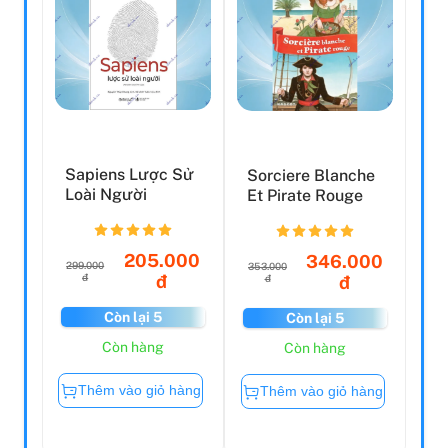
Sapiens Lược Sử
Sorciere Blanche
Loài Người
Et Pirate Rouge
205.000
346.000
299.000
353.000
đ
đ
đ
đ
Còn lại 5
Còn lại 5
Còn hàng
Còn hàng
Thêm vào giỏ hàng
Thêm vào giỏ hàng