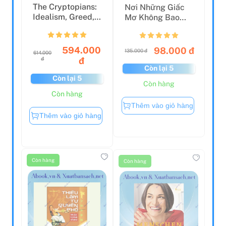
The Cryptopians:
Nơi Những Giấc
Idealism, Greed,
Mơ Không Bao
Lies, And The
Giờ Kết Thúc
Ma...
594.000
98.000 đ
135.000 đ
614.000
đ
đ
Còn lại 5
Còn lại 5
Còn hàng
Còn hàng
Thêm vào giỏ hàng
Thêm vào giỏ hàng
Còn hàng
Còn hàng