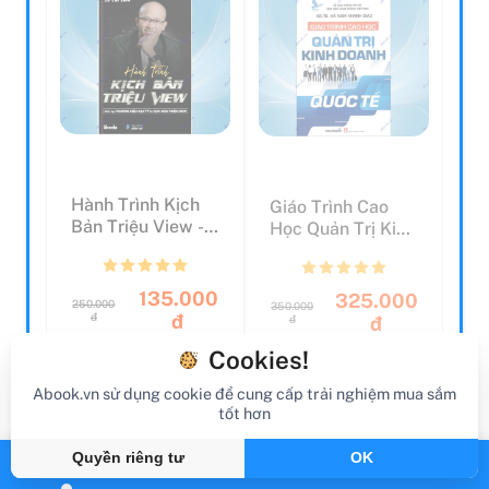
Hành Trình Kịch
Giáo Trình Cao
Bản Triệu View -
Học Quản Trị Kinh
Kiến Tạo Thương
Doanh
H...
135.000
325.000
250.000
350.000
đ
đ
đ
đ
Còn lại 5
Còn lại 5
Cookies!
Còn hàng
Còn hàng
Abook.vn sử dụng cookie để cung cấp trải nghiệm mua sắm
tốt hơn
Thêm vào giỏ hàng
Thêm vào giỏ hàng
Quyền riêng tư
OK