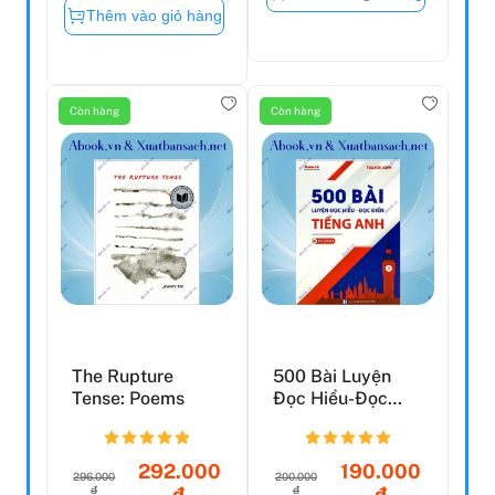
Thêm vào giỏ hàng
Còn hàng
Còn hàng
The Rupture
500 Bài Luyện
Tense: Poems
Đọc Hiểu-Đọc
Điền Tiếng Anh
(Tái Bản...
292.000
190.000
296.000
200.000
đ
đ
đ
đ