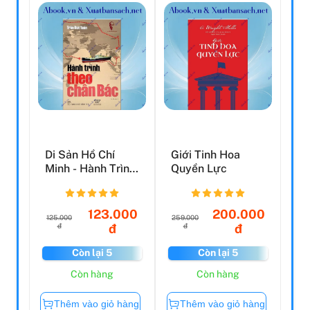
Di Sản Hồ Chí
Giới Tinh Hoa
Minh - Hành Trình
Quyền Lực
Theo Chân Bác
(Tái...
123.000
200.000
125.000
259.000
đ
đ
đ
đ
Còn lại 5
Còn lại 5
Còn hàng
Còn hàng
Thêm vào giỏ hàng
Thêm vào giỏ hàng