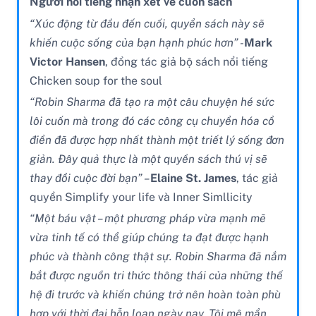
Người nổi tiếng nhận xét về cuốn sách
“Xúc động từ đầu đến cuối, quyển sách này sẽ
khiến cuộc sống của bạn hạnh phúc hơn” -
Mark
Victor Hansen
, đồng tác giả bộ sách nổi tiếng
Chicken soup for the soul
“Robin Sharma đã tạo ra một câu chuyện hé sức
lôi cuốn mà trong đó các công cụ chuyển hóa cổ
điển đã được hợp nhất thành một triết lý sống đơn
giản. Đây quả thực là một quyền sách thú vị sẽ
thay đổi cuộc đời bạn” –
Elaine St. James
, tác giả
quyển Simplify your life và Inner Simllicity
“Một báu vật – một phương pháp vừa mạnh mẽ
vừa tinh tế có thể giúp chúng ta đạt được hạnh
phúc và thành công thật sự. Robin Sharma đã nắm
bắt được nguồn tri thức thông thái của những thế
hệ đi trước và khiến chúng trở nên hoàn toàn phù
hợp với thời đại hỗn loạn ngày nay. Tôi mê mẩn