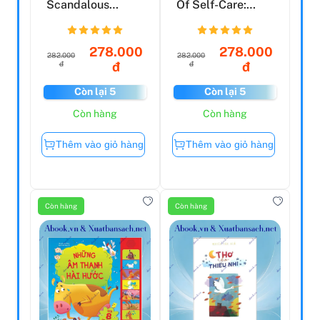
Scandalous
Of Self-Care:
Rejection Of My
Magical Ways To
Hasidic...
Pam...
278.000
278.000
282.000
282.000
đ
đ
đ
đ
Còn lại 5
Còn lại 5
Còn hàng
Còn hàng
Thêm vào giỏ hàng
Thêm vào giỏ hàng
Còn hàng
Còn hàng