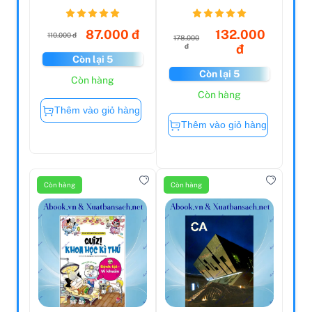
Số Mệnh Học (Tái
B...
87.000 đ
132.000
110.000 đ
178.000
đ
đ
Còn lại 5
Còn lại 5
Còn hàng
Còn hàng
Thêm vào giỏ hàng
Thêm vào giỏ hàng
Còn hàng
Còn hàng