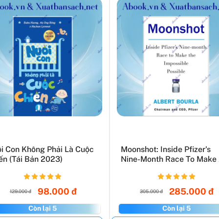
i Con Không Phải Là Cuộc
Moonshot: Inside Pfizer's
ến (Tái Bản 2023)
Nine-Month Race To Make .
98.000 đ
285.000 đ
129.000 đ
305.000 đ
Còn lại 5
Còn lại 5