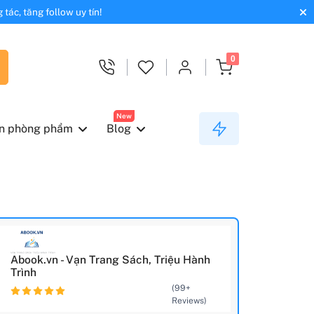
tác, tăng follow uy tín!
0
New
n phòng phẩm
Blog
Abook.vn - Vạn Trang Sách, Triệu Hành
Trình
(99+
Reviews)