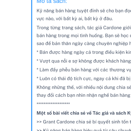
Mô tả sách:
Kỹ năng bán hàng tuyệt đỉnh sẽ cho bạn đọc 
vực nào, với bất kỳ ai, bất kỳ ở đâu.
Trong từng trang sách, tác giả Cardone giới
bán hàng trong mọi tình huống. Bạn sẽ học đ
sao để bản thân ngày càng chuyên nghiệp hơ
* Bán được hàng ngày cả trong điều kiện ki
* Vượt qua nỗi e sợ không được khách hàng
* Làm đầy phễu bán hàng với các thương v
* Luôn có thái độ tích cực, ngay cả khi đã b
Không những thế, với nhiều nội dung chia 
thay đổi cách bạn nhìn nhận nghề bán hàng
*******************
Một số bài viết chia sẻ về Tác giả và sách 
>> Grant Cardone chia sẻ bí quyết sinh tồn
>> Kỹ năng bán hàng hiệu quả từ câu chuy