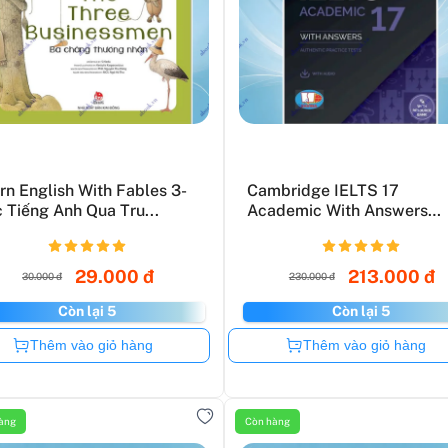
rn English With Fables 3-
Cambridge IELTS 17
 Tiếng Anh Qua Tru...
Academic With Answers
(Savina)
29.000 đ
213.000 đ
30.000 đ
230.000 đ
Còn lại 5
Còn lại 5
Còn hàng
Còn hàng
Thêm vào giỏ hàng
Thêm vào giỏ hàng
àng
Còn hàng