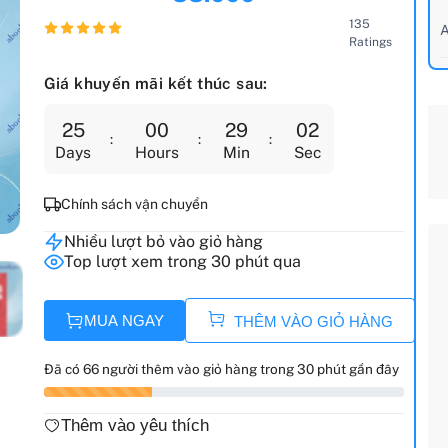
135
A
Ratings
Giá khuyến mãi kết thúc sau:
25
00
29
01
Days
Hours
Min
Sec
Chính sách vận chuyển
Nhiều lượt bỏ vào giỏ hàng
Top lượt xem trong 30 phút qua
MUA NGAY
THÊM VÀO GIỎ HÀNG
Đã có 66 người thêm vào giỏ hàng trong 30 phút gần đây
Thêm vào yêu thích