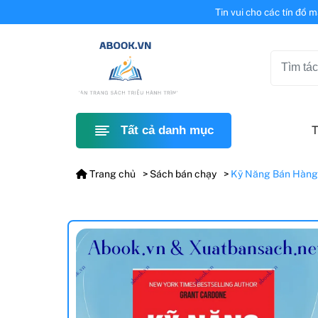
Tin vui cho các tín đồ 
T
Tất cả danh mục
Trang chủ
Sách bán chạy
Kỹ Năng Bán Hàng T