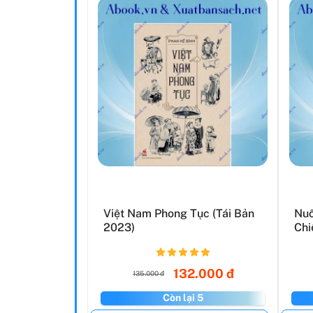
Việt Nam Phong Tục (Tái Bản
Nuô
2023)
Chi
132.000 đ
135.000 đ
Còn lại 5