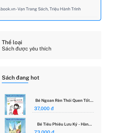
book.vn - Vạn Trang Sách, Triệu Hành Trình
Thể loại
Sách được yêu thích
Sách đang hot
Bé Ngoan Rèn Thói Quen Tốt -
Học Cách Tập Trung - Grace
37,000 đ
Said Focus
Bé Tiêu Phiêu Lưu Ký - Hành
Trình Một Mình Chinh Phục Thế
73,000 đ