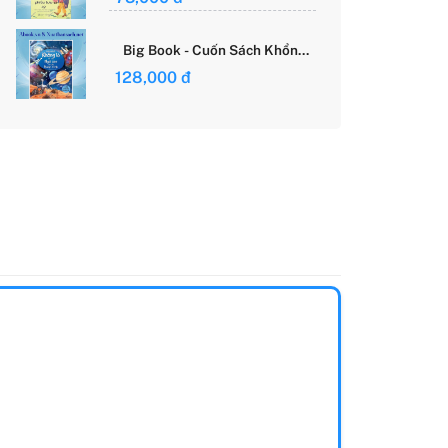
Giới Của Cô Gái Việt
Big Book - Cuốn Sách Khổng
Lồ Về Các Ngôi Sao Và Các
128,000 đ
Hành Tinh (Tái Bản)