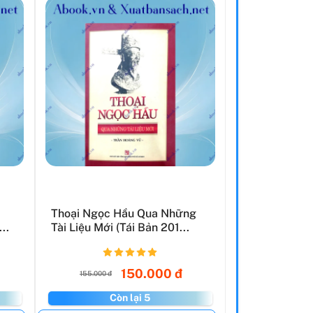
Thoại Ngọc Hầu Qua Những
..
Tài Liệu Mới (Tái Bản 201...
150.000 đ
155.000 đ
Còn lại 5