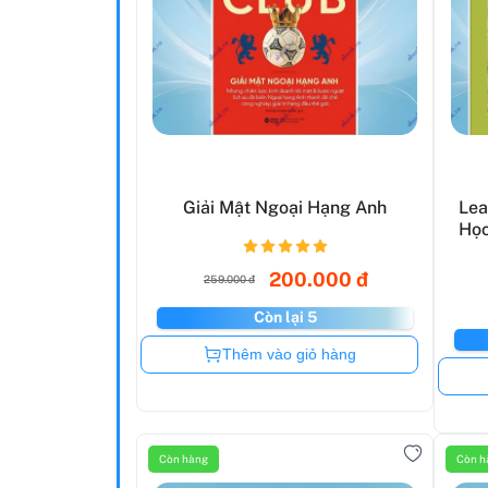
Giải Mật Ngoại Hạng Anh
Lea
Học
200.000 đ
259.000 đ
Còn lại 5
Còn hàng
Thêm vào giỏ hàng
Còn hàng
Còn h