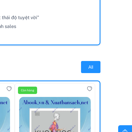
thái độ tuyệt vời"
nh sales
All
Còn hàng