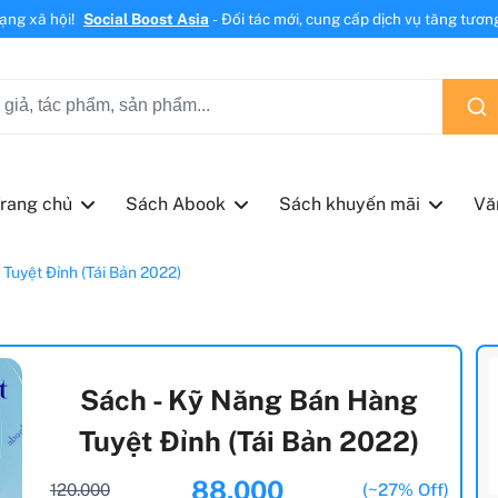
mạng xã hội!
Social Boost Asia
- Đối tác mới, cung cấp dịch vụ tăng tương 
rang chủ
Sách Abook
Sách khuyến mãi
Vă
uyệt Đỉnh (Tái Bản 2022)
Sách - Kỹ Năng Bán Hàng
Tuyệt Đỉnh (Tái Bản 2022)
88.000
120.000
(~27% Off)