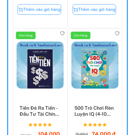
Thêm vào giỏ hàng
Thêm vào giỏ hàng
Còn hàng
Còn hàng
Tiền Đẻ Ra Tiền -
500 Trò Chơi Rèn
Đầu Tư Tài Chính
Luyện IQ (4-10
Thông Minh (Tái...
Tuổi) - Khả Năng
N...
104.000
74.000 đ
75.000 đ