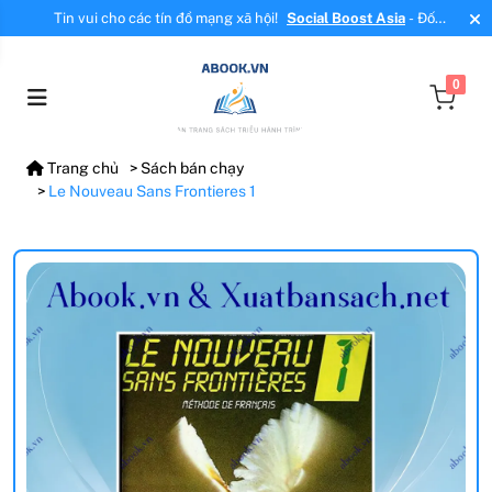
Tin vui cho các tín đồ mạng xã hội!
Social Boost Asia
- Đối
tác mới, cung cấp dịch vụ tăng tương tác, tăng follow uy tín!
0
Trang chủ
Sách bán chạy
Le Nouveau Sans Frontieres 1