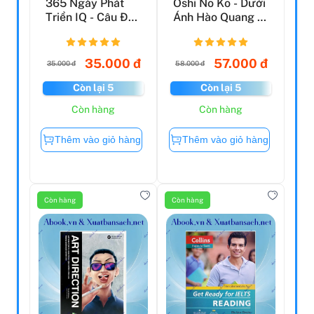
365 Ngày Phát
Oshi No Ko - Dưới
Triển IQ - Câu Đố
Ánh Hào Quang -
Mở Rộng Trí Tuệ
Tập 8
35.000 đ
57.000 đ
35.000 đ
58.000 đ
Còn lại 5
Còn lại 5
Còn hàng
Còn hàng
Thêm vào giỏ hàng
Thêm vào giỏ hàng
Còn hàng
Còn hàng