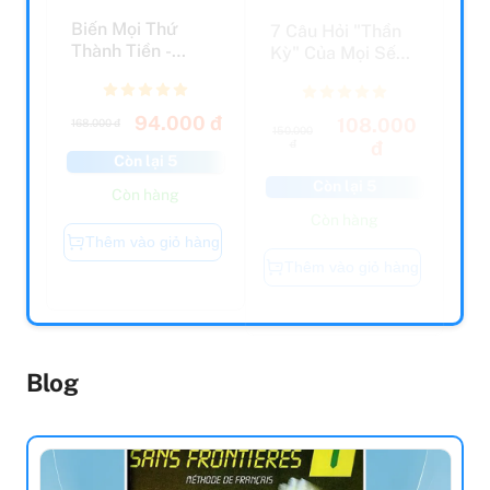
Biến Mọi Thứ
7 Câu Hỏi "Thần
Thành Tiền -
Kỳ" Của Mọi Sếp
Quyển 2 - Ứng
Giỏi
Dụng Tư Du...
94.000 đ
108.000
168.000 đ
150.000
đ
đ
Còn lại 5
Còn lại 5
Còn hàng
Còn hàng
Thêm vào giỏ hàng
Thêm vào giỏ hàng
Blog