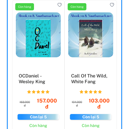
Còn hàng
Còn hàng
OCDaniel -
Call Of The Wild,
Wesley King
White Fang
157.000
103.000
163.000
104.000
đ
đ
đ
đ
Còn lại 5
Còn lại 5
Còn hàng
Còn hàng