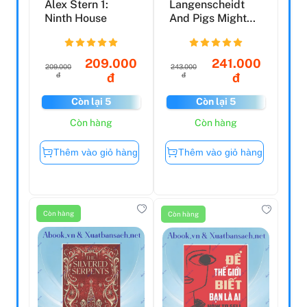
Alex Stern 1:
Langenscheidt
Ninth House
And Pigs Might
Fly: Bildhaft
Spreche...
209.000
241.000
209.000
243.000
đ
đ
đ
đ
Còn lại 5
Còn lại 5
Còn hàng
Còn hàng
Thêm vào giỏ hàng
Thêm vào giỏ hàng
Còn hàng
Còn hàng