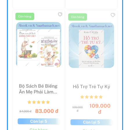
Còn hàng
Còn hàng
Bộ Sách Bé Biếng
Hỗ Trợ Trẻ Tự Kỷ
Ăn Mẹ Phải Làm
Gì? + Làm Sao Để
T...
109.000
109.000
83.000 đ
đ
đ
84.000 đ
Còn lại 5
Còn lại 5
Còn hàng
Còn hàng