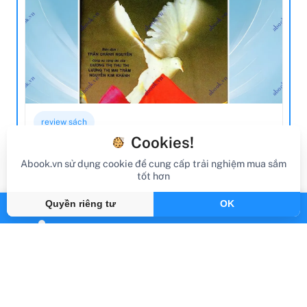
review sách
Cookies!
Review Sách Le Nouveau Sans Frontieres
Abook.vn sử dụng cookie để cung cấp trải nghiệm mua sắm
1
tốt hơn
Gần đây
By Abook.vn
Quyền riêng tư
OK