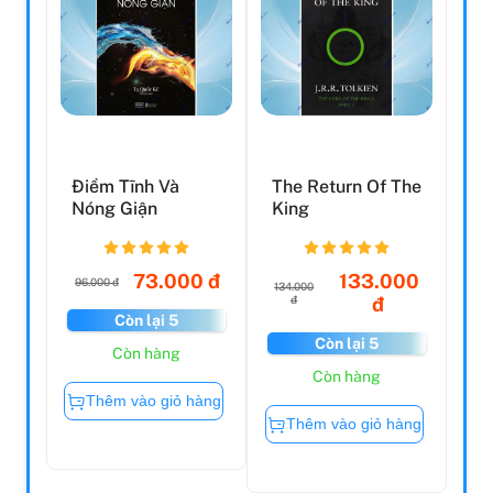
Điềm Tĩnh Và
The Return Of The
Nóng Giận
King
73.000 đ
133.000
96.000 đ
134.000
đ
đ
Còn lại 5
Còn lại 5
Còn hàng
Còn hàng
Thêm vào giỏ hàng
Thêm vào giỏ hàng