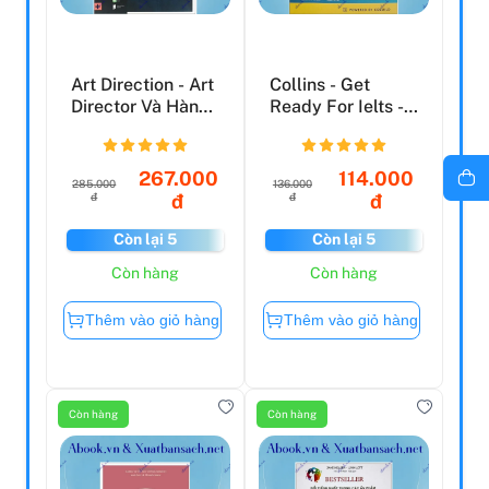
Art Direction - Art
Collins - Get
Director Và Hành
Ready For Ielts -
Trình Định Hư...
Reading (Pre-
Inter...
267.000
114.000
285.000
136.000
đ
đ
đ
đ
Còn lại 5
Còn lại 5
Còn hàng
Còn hàng
Thêm vào giỏ hàng
Thêm vào giỏ hàng
Còn hàng
Còn hàng