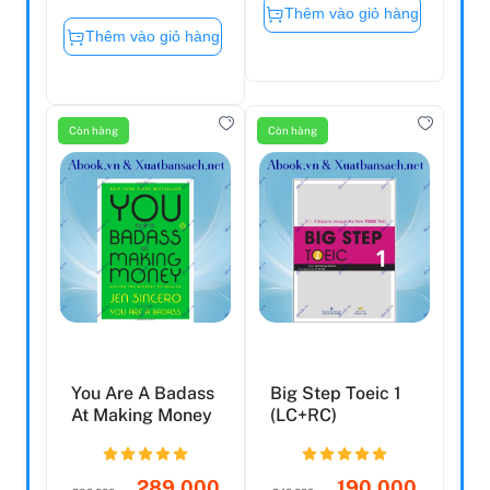
Thêm vào giỏ hàng
Thêm vào giỏ hàng
Còn hàng
Còn hàng
You Are A Badass
Big Step Toeic 1
At Making Money
(LC+RC)
289.000
190.000