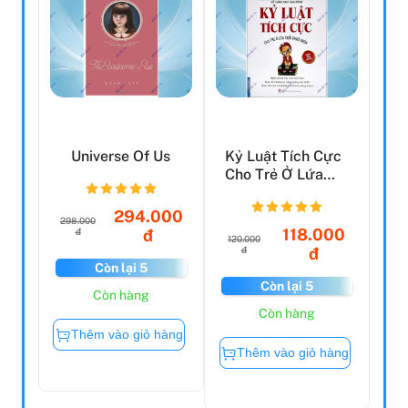
Universe Of Us
Kỷ Luật Tích Cực
Cho Trẻ Ở Lứa
Tuổi Thiếu Niên
294.000
298.000
118.000
đ
đ
120.000
đ
đ
Còn lại 5
Còn lại 5
Còn hàng
Còn hàng
Thêm vào giỏ hàng
Thêm vào giỏ hàng