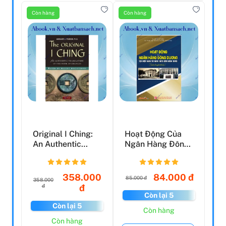
Còn hàng
Còn hàng
Original I Ching:
Hoạt Động Của
An Authentic
Ngân Hàng Đông
Translation Of
Dương Tại Việt
The ...
Nam Từ...
358.000
84.000 đ
85.000 đ
358.000
đ
đ
Còn lại 5
Còn lại 5
Còn hàng
Còn hàng