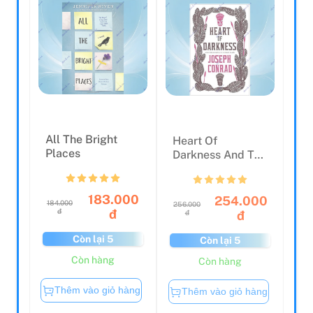
All The Bright
Heart Of
Places
Darkness And The
Complete Congo
Diary (Al...
183.000
254.000
184.000
256.000
đ
đ
đ
đ
Còn lại 5
Còn lại 5
Còn hàng
Còn hàng
Thêm vào giỏ hàng
Thêm vào giỏ hàng