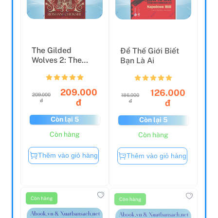
The Gilded
Để Thế Giới Biết
Wolves 2: The
Bạn Là Ai
Silvered Serpents
209.000
126.000
209.000
186.000
đ
đ
đ
đ
Còn lại 5
Còn lại 5
Còn hàng
Còn hàng
Thêm vào giỏ hàng
Thêm vào giỏ hàng
Còn hàng
Còn hàng