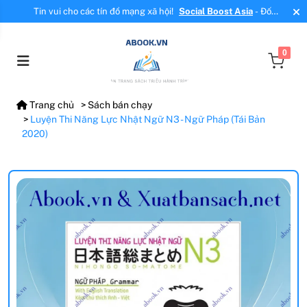
Tin vui cho các tín đồ mạng xã hội!
Social Boost Asia
- Đối
tác mới, cung cấp dịch vụ tăng tương tác, tăng follow uy tín!
0
Trang chủ
Sách bán chạy
Luyện Thi Năng Lực Nhật Ngữ N3 - Ngữ Pháp (Tái Bản
2020)