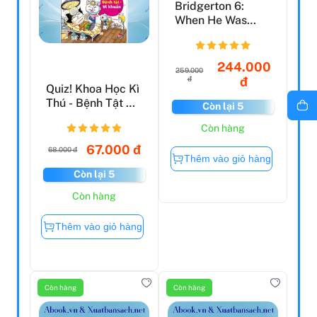
Bridgerton 6:
When He Was
Wicked
244.000
259.000
đ
đ
Quiz! Khoa Học Kì
Thú - Bệnh Tật Vi
Còn lại 5
Khuẩn (Tái Bản...
Còn hàng
67.000 đ
68.000 đ
Thêm vào giỏ hàng
Còn lại 5
Còn hàng
Thêm vào giỏ hàng
Còn hàng
Còn hàng