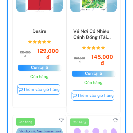
Còn hàng
Còn hàng
Desire
Về Nơi Có Nhiều
Cánh Đồng (Tái
Bản 2023)
129.000
130.000
145.000
đ
đ
150.000
đ
đ
Còn lại 5
Còn lại 5
Còn hàng
Còn hàng
Thêm vào giỏ hàng