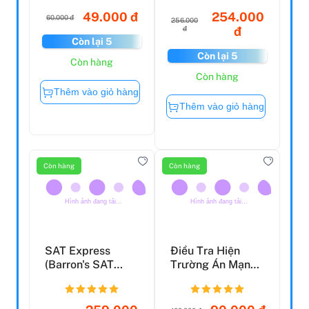
Đời Các Thiên Tài:
How To Protect
Beethoven - Nhà
The Planet You
...
Love
49.000 đ
254.000
60.000 đ
256.000
đ
đ
Còn lại 5
Còn lại 5
Còn hàng
Còn hàng
Thêm vào giỏ hàng
Thêm vào giỏ hàng
Còn hàng
Còn hàng
SAT Express
(Barron's SAT
Prep)