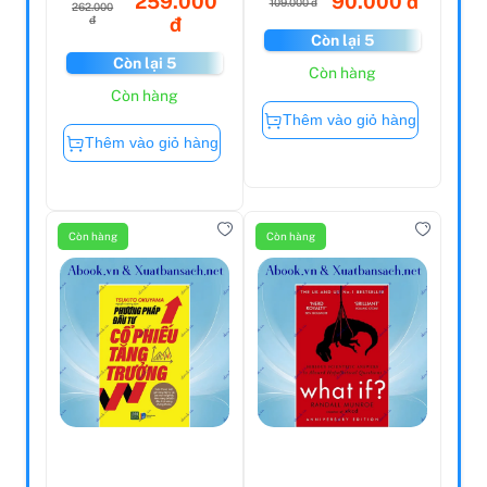
259.000
262.000
đ
đ
Điều Tra Hiện
Trường Án Mạng -
Còn lại 5
Những Tội Ác
Còn hàng
Không ...
90.000 đ
109.000 đ
Thêm vào giỏ hàng
Còn lại 5
Còn hàng
Thêm vào giỏ hàng
Còn hàng
Còn hàng