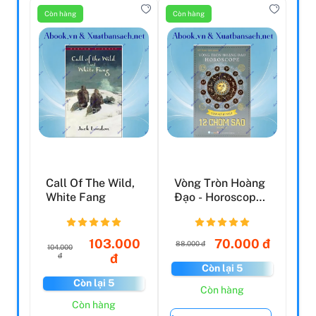
Còn hàng
Còn hàng
Call Of The Wild,
Vòng Tròn Hoàng
White Fang
Đạo - Horoscope -
Giải Mã Bí Mật 1...
103.000
70.000 đ
88.000 đ
104.000
đ
đ
Còn lại 5
Còn lại 5
Còn hàng
Còn hàng