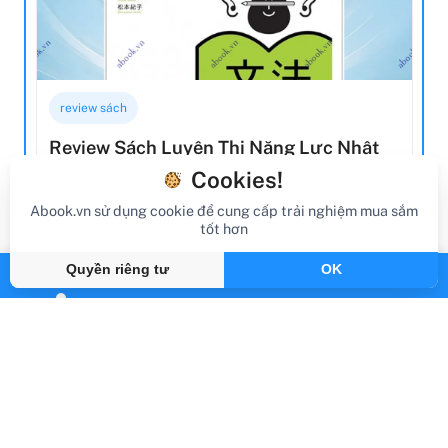
Cookies!
Abook.vn sử dụng cookie để cung cấp trải nghiệm mua sắm
tốt hơn
review sách
Quyền riêng tư
OK
Review Sách Luyện Thi Năng Lực Nhật
Ngữ N3 - Ngữ Pháp (Tái Bản 2020)
Gần đây
By Abook.vn