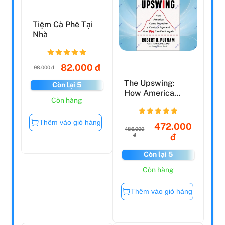
Tiệm Cà Phê Tại
The Upswing:
Nhà
How America
Came Together A
Century A...
82.000 đ
472.000
98.000 đ
486.000
đ
đ
Còn lại 5
Còn lại 5
Còn hàng
Còn hàng
Thêm vào giỏ hàng
Thêm vào giỏ hàng