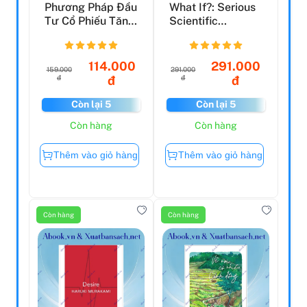
Phương Pháp Đầu
What If?: Serious
Tư Cổ Phiếu Tăng
Scientific
Trưởng
Answers To
Absurd Hyp...
114.000
291.000
159.000
291.000
đ
đ
đ
đ
Còn lại 5
Còn lại 5
Còn hàng
Còn hàng
Thêm vào giỏ hàng
Thêm vào giỏ hàng