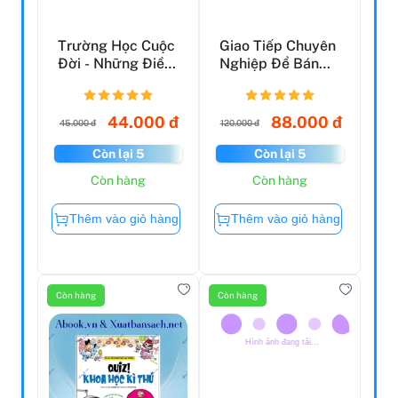
Trường Học Cuộc
Giao Tiếp Chuyên
Đời - Những Điều
Nghiệp Để Bán
Trường Lớp Chưa
Hàng Thành Công
K...
(Tá...
44.000 đ
88.000 đ
45.000 đ
120.000 đ
Còn lại 5
Còn lại 5
Còn hàng
Còn hàng
Thêm vào giỏ hàng
Thêm vào giỏ hàng
Còn hàng
Còn hàng