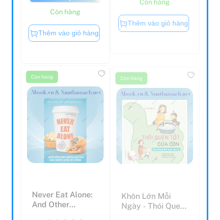
Học Thú Vị Quanh
Đừng Bắt Con
Ta
Phải Ngoan
118.000
53.000 đ
86.000 đ
149.000
đ
đ
Còn lại 5
Còn lại 5
Còn hàng
Còn hàng
Thêm vào giỏ hàng
Thêm vào giỏ hàng
Còn hàng
Còn hàng