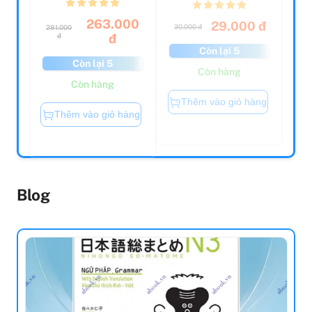
Never Eat Alone:
Khôn Lớn Mỗi
And Other
Ngày - Thói Quen
Secrets To
Tốt Của Con -
Success, One...
Hình T...
263.000
29.000 đ
30.000 đ
281.000
đ
đ
Còn lại 5
Còn lại 5
Còn hàng
Còn hàng
Thêm vào giỏ hàng
Thêm vào giỏ hàng
Blog