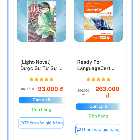
[Light-Novel]
Ready For
Dược Sư Tự Sự -
LanguageCert
Tập 1
Practice Tests:
Student's E...
93.000 đ
263.000
110.000 đ
266.000
đ
đ
Còn lại 5
Còn lại 5
Còn hàng
Còn hàng
Thêm vào giỏ hàng