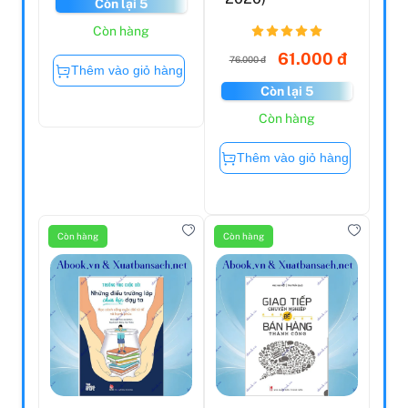
Lai Tài Chính Tươi
2020)
Sáng
181.000
61.000 đ
76.000 đ
190.000
đ
đ
Còn lại 5
Còn lại 5
Còn hàng
Còn hàng
Thêm vào giỏ hàng
Thêm vào giỏ hàng
Còn hàng
Còn hàng