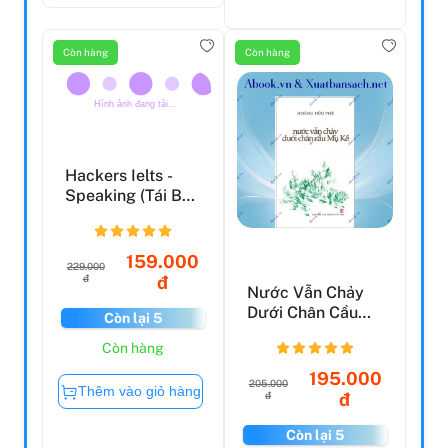
Thêm vào giỏ hàng
Còn hàng
Còn hàng
Hackers Ielts -
Speaking (Tái Bản
2022)
159.000
229.000
đ
đ
Nước Vẫn Chảy
Dưới Chân Cầu
Còn lại 5
Mụ Kề
Còn hàng
195.000
205.000
Thêm vào giỏ hàng
đ
đ