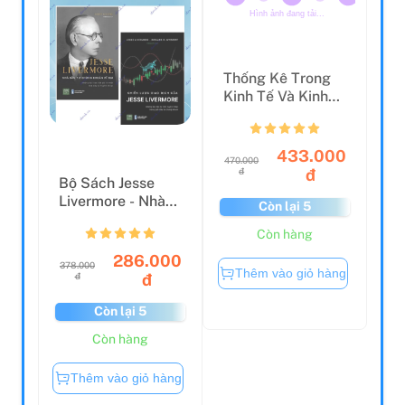
Thêm vào giỏ hàng
Còn hàng
Còn hàng
Thống Kê Trong
Kinh Tế Và Kinh
Doanh - Statistics
...
433.000
470.000
đ
đ
Bộ Sách Jesse
Livermore - Nhà
Còn lại 5
Đầu Tư Chứng
Còn hàng
Khoán V...
286.000
378.000
Thêm vào giỏ hàng
đ
đ