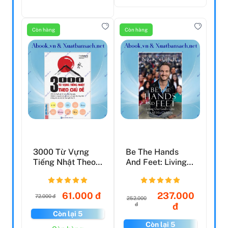
Còn hàng
Còn hàng
3000 Từ Vựng
Be The Hands
Tiếng Nhật Theo
And Feet: Living
Chủ Đề
Out God's Love
For A...
61.000 đ
237.000
72.000 đ
252.000
đ
đ
Còn lại 5
Còn lại 5