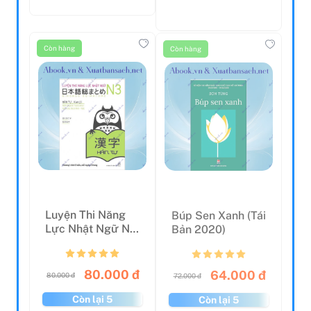
Còn hàng
Còn hàng
Luyện Thi Năng
Búp Sen Xanh (Tái
Lực Nhật Ngữ N3
Bản 2020)
- Hán Tự (Tái Bản
2...
80.000 đ
64.000 đ
80.000 đ
72.000 đ
Còn lại 5
Còn lại 5