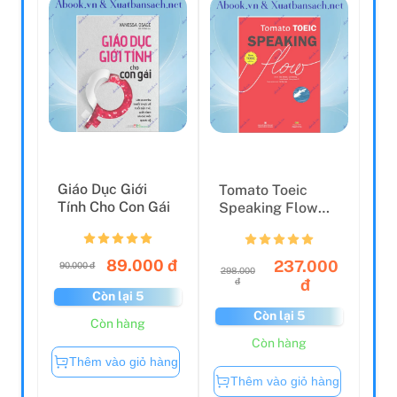
Giáo Dục Giới
Tomato Toeic
Tính Cho Con Gái
Speaking Flow
(Tái Bản 2021)
89.000 đ
237.000
90.000 đ
298.000
đ
đ
Còn lại 5
Còn lại 5
Còn hàng
Còn hàng
Thêm vào giỏ hàng
Thêm vào giỏ hàng