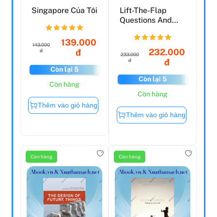
Singapore Của Tôi
Lift-The-Flap
Questions And
Answers How
Does It Wo...
139.000
143.000
232.000
đ
đ
233.000
đ
đ
Còn lại 5
Còn lại 5
Còn hàng
Còn hàng
Thêm vào giỏ hàng
Thêm vào giỏ hàng
Còn hàng
Còn hàng