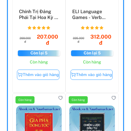
Chính Trị Đảng
ELI Language
Phái Tại Hoa Kỳ -
Games - Verb
Parties Politics ...
Bingo
207.000
312.000
269.000
335.000
đ
đ
đ
đ
Còn lại 5
Còn lại 5
Còn hàng
Còn hàng
Thêm vào giỏ hàng
Thêm vào giỏ hàng
Còn hàng
Còn hàng