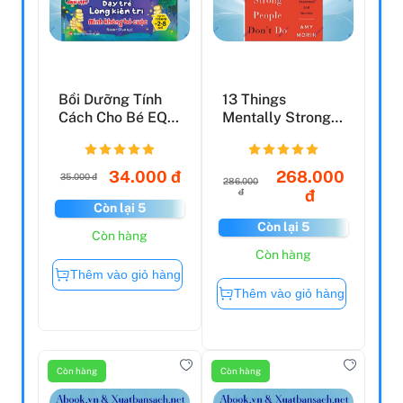
Bồi Dưỡng Tính
13 Things
Cách Cho Bé EQ
Mentally Strong
IQ (2-8 Tuổi) - Dạy
People Don't Do:
...
Take Ba...
34.000 đ
268.000
35.000 đ
286.000
đ
đ
Còn lại 5
Còn lại 5
Còn hàng
Còn hàng
Thêm vào giỏ hàng
Thêm vào giỏ hàng
Còn hàng
Còn hàng