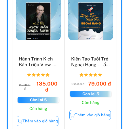
Hành Trình Kịch
Kiến Tạo Tuổi Trẻ
Bản Triệu View -
Ngoại Hạng - Tấm
Kiến Tạo Thương
Bảng Đồ Giúp
H...
Bạ...
135.000
79.000 đ
138.000 đ
250.000
đ
đ
Còn lại 5
Còn lại 5
Còn hàng
Còn hàng
Thêm vào giỏ hàng
Thêm vào giỏ hàng