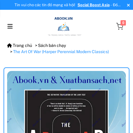
Tin vui cho các tín đồ mạng xã hội!
Social Boost Asia
- Đối
tác mới, cung cấp dịch vụ tăng tương tác, tăng follow uy tín!
0
Trang chủ
Sách bán chạy
The Art Of War (Harper Perennial Modern Classics)