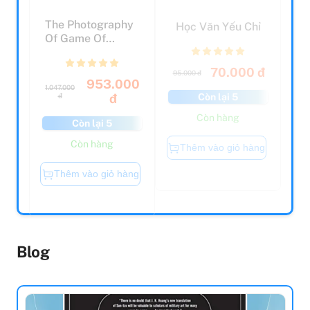
The Photography
Học Văn Yếu Chỉ
Of Game Of
Thrones : The
Official ...
70.000 đ
95.000 đ
953.000
1.047.000
Còn lại 5
đ
đ
Còn hàng
Còn lại 5
Còn hàng
Thêm vào giỏ hàng
Thêm vào giỏ hàng
Blog