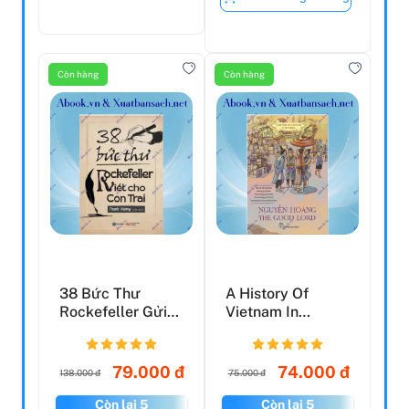
Còn hàng
Còn hàng
38 Bức Thư
A History Of
Rockefeller Gửi
Vietnam In
Cho Con Trai
Pictures (In
Colour) - Ngu...
79.000 đ
74.000 đ
138.000 đ
75.000 đ
Còn lại 5
Còn lại 5