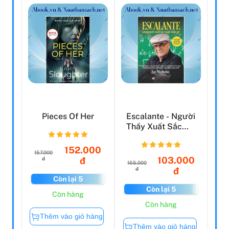
Pieces Of Her
Escalante - Người
Thầy Xuất Sắc
Nhất Nước Mỹ
152.000
157.000
103.000
đ
đ
155.000
đ
đ
Còn lại 5
Còn lại 5
Còn hàng
Còn hàng
Thêm vào giỏ hàng
Thêm vào giỏ hàng