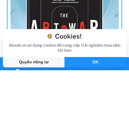
Cookies!
Abook.vn sử dụng cookie để cung cấp trải nghiệm mua sắm
tốt hơn
review sách
Quyền riêng tư
OK
Review Sách The Art Of War (Harper
Perennial Modern Classics)
Gần đây
By Abook.vn