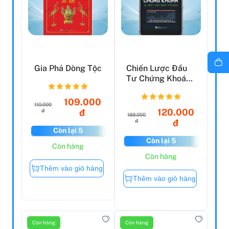
Gia Phả Dòng Tộc
Chiến Lược Đầu
Tư Chứng Khoán
(Tái Bản 2021)
109.000
110.000
120.000
đ
đ
169.000
đ
đ
Còn lại 5
Còn lại 5
Còn hàng
Còn hàng
Thêm vào giỏ hàng
Thêm vào giỏ hàng
Còn hàng
Còn hàng