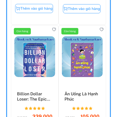
Thêm vào giỏ hàng
Thêm vào giỏ hàng
Còn hàng
Còn hàng
Billion Dollar
Ăn Uống Là Hạnh
Loser: The Epic
Phúc
Rise And
Spectacula...
339.000
105.000