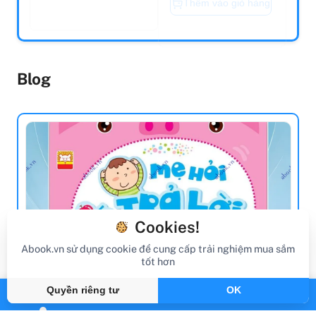
Blog
Cookies!
Abook.vn sử dụng cookie để cung cấp trải nghiệm mua sắm
tốt hơn
review sách
Quyền riêng tư
OK
Review Sách Mẹ Hỏi Bé Trả Lời 4-5 Tuổi