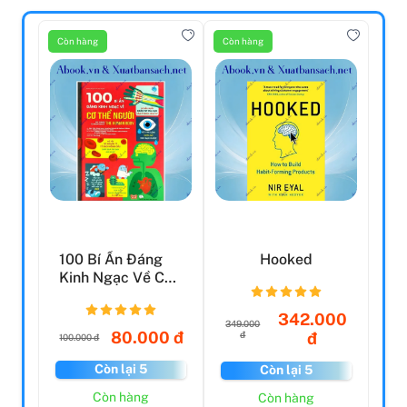
Còn hàng
Còn hàng
100 Bí Ẩn Đáng
Hooked
Kinh Ngạc Về Cơ
Thể Người
(Usborne ...
342.000
349.000
80.000 đ
đ
đ
100.000 đ
Còn lại 5
Còn lại 5
Còn hàng
Còn hàng