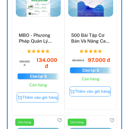
MBO - Phương
500 Bài Tập Cơ
Pháp Quản Lý
Bản Và Nâng Cao
Mục Tiêu Và Đánh
Toán 7 (Đánh Giá
Giá Nhâ...
Và...
134.000
97.000 đ
98.000 đ
169.000
đ
đ
Còn lại 5
Còn lại 5
Còn hàng
Còn hàng
Thêm vào giỏ hàng
Thêm vào giỏ hàng
Còn hàng
Còn hàng