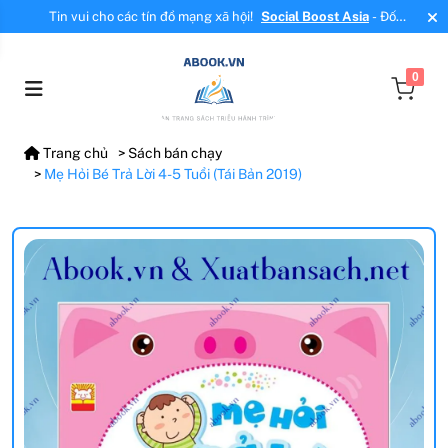
Tin vui cho các tín đồ mạng xã hội!
Social Boost Asia
- Đối
tác mới, cung cấp dịch vụ tăng tương tác, tăng follow uy tín!
0
Trang chủ
Sách bán chạy
Mẹ Hỏi Bé Trả Lời 4-5 Tuổi (Tái Bản 2019)