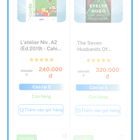
L'atelier Niv .A2
The Seven
(éd.2019) - Cahier
Husbands Of
+ CD
Evelyn Hugo
240.000
320.000
240.000
326.000
đ
đ
đ
đ
Còn lại 5
Còn lại 5
Còn hàng
Còn hàng
Thêm vào giỏ hàng
Thêm vào giỏ hàng
Còn hàng
Còn hàng