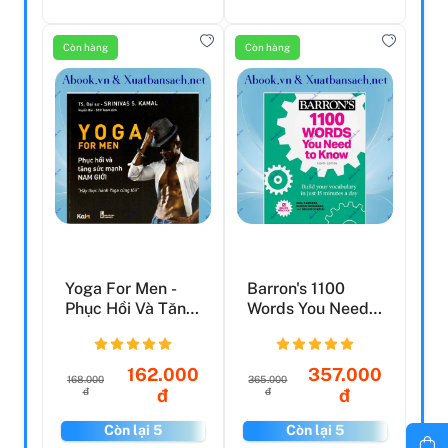
Còn hàng
Còn hàng
Yoga For Men -
Barron's 1100
Phục Hồi Và Tăng
Words You Need
Sức Mạnh Nam
To Know: Build
Giới
Your V...
162.000
357.000
168.000
365.000
đ
đ
đ
đ
Còn lại 5
Còn lại 5