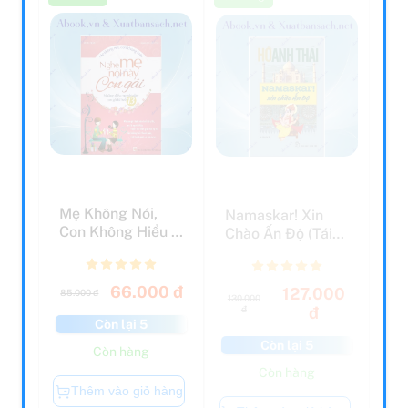
Mẹ Không Nói,
Namaskar! Xin
Con Không Hiểu -
Chào Ấn Độ (Tái
Nghe Mẹ Này Con
Bản 2020)
Gái...
66.000 đ
127.000
85.000 đ
130.000
đ
đ
Còn lại 5
Còn lại 5
Còn hàng
Còn hàng
Thêm vào giỏ hàng
Thêm vào giỏ hàng