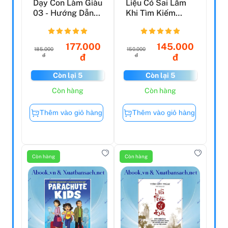
Dạy Con Làm Giàu
Liệu Có Sai Lầm
03 - Hướng Dẫn
Khi Tìm Kiếm
Đầu Tư (Tái Bản
Cuộc Gặp Gỡ
20...
Định Mệnh...
177.000
145.000
185.000
150.000
đ
đ
đ
đ
Còn lại 5
Còn lại 5
Còn hàng
Còn hàng
Thêm vào giỏ hàng
Thêm vào giỏ hàng
Còn hàng
Còn hàng