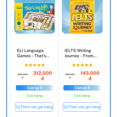
ELI Language
IELTS Writing
Games - That's
Journey - From
My Job
Basics To Band
6.0
312.000
143.000
335.000
198.000
đ
đ
đ
đ
Còn lại 5
Còn lại 5
Còn hàng
Còn hàng
Thêm vào giỏ hàng
Thêm vào giỏ hàng