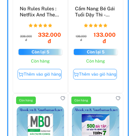
No Rules Rules :
Cẩm Nang Bé Gái
Netflix And The
Tuổi Dậy Thì -
Culture Of
Quyển 2 - Tất Tần
Reinve...
T...
332.000
133.000
338.000
136.000
đ
đ
đ
đ
Còn lại 5
Còn lại 5
Còn hàng
Còn hàng
Thêm vào giỏ hàng
Thêm vào giỏ hàng
Còn hàng
Còn hàng