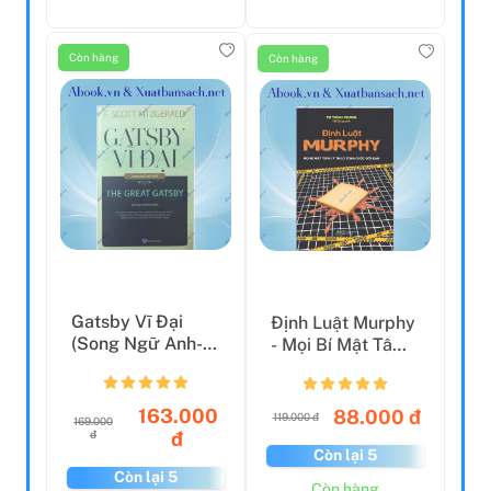
Còn hàng
Còn hàng
Gatsby Vĩ Đại
Định Luật Murphy
(Song Ngữ Anh-
- Mọi Bí Mật Tâm
Việt) (Tái Bản
Lý Thao Túng
2023)
Cuộ...
163.000
88.000 đ
119.000 đ
169.000
đ
đ
Còn lại 5
Còn lại 5
Còn hàng