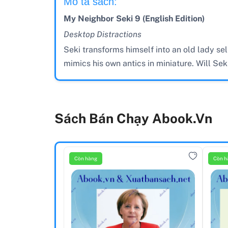
Mô tả sách:
My Neighbor Seki 9 (English Edition)
Desktop Distractions
Seki transforms himself into an old lady s
mimics his own antics in miniature. Will Seki
Sách Bán Chạy Abook.vn
Còn hàng
Còn h