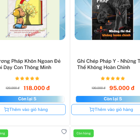
ơng Pháp Khôn Ngoan Đẻ
Ghi Chép Pháp Y - Những T
i Dạy Con Thông Minh
Thể Không Hoàn Chỉnh
118.000 đ
95.000 đ
120.000 đ
130.000 đ
Còn lại 5
Còn lại 5
Còn hàng
Còn hàng
Thêm vào giỏ hàng
Thêm vào giỏ hàng
àng
Còn hàng