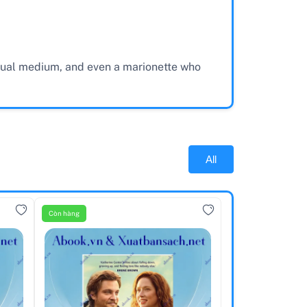
usual medium, and even a marionette who
All
Còn hàng