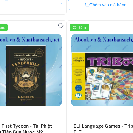
Còn hàng
Thêm vào giỏ hàng
àng
Còn hàng
 First Tycoon - Tài Phiệt
ELI Language Games - Tri
 Tiên Của Nước Mỹ ...
ELT