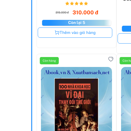
310.000 đ
315.000 đ
Còn lại 5
Còn hàng
Thêm vào giỏ hàng
Còn hàng
Còn h