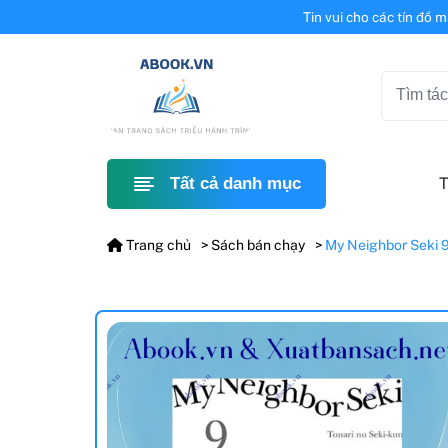
Tin vui cho các tín đồ 
T
Tất cả danh mục
Trang chủ
Sách bán chạy
My Neighbor Seki 9 