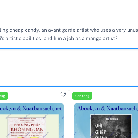
elling cheap candy, an avant garde artist who uses a very un
’s artistic abilities land him a job as a manga artist?
àng
Còn hàng