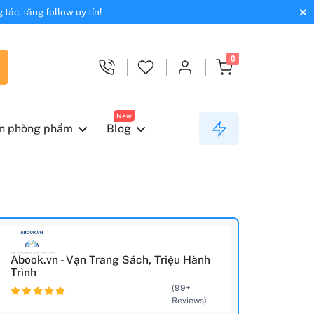
tác, tăng follow uy tín!
0
New
n phòng phẩm
Blog
Abook.vn - Vạn Trang Sách, Triệu Hành
Trình
(99+
Reviews)