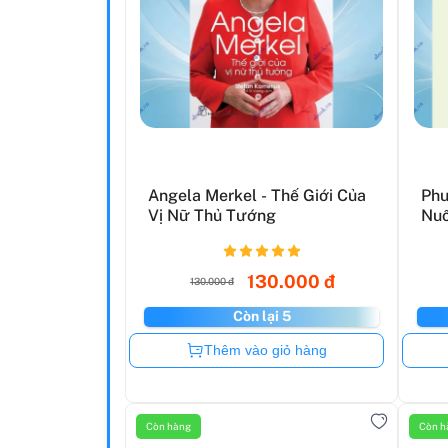
Angela Merkel - Thế Giới Của
Phư
Vị Nữ Thủ Tướng
Nuô
130.000 đ
130.000 đ
Còn lại 5
Còn hàng
Thêm vào giỏ hàng
Còn hàng
Còn h