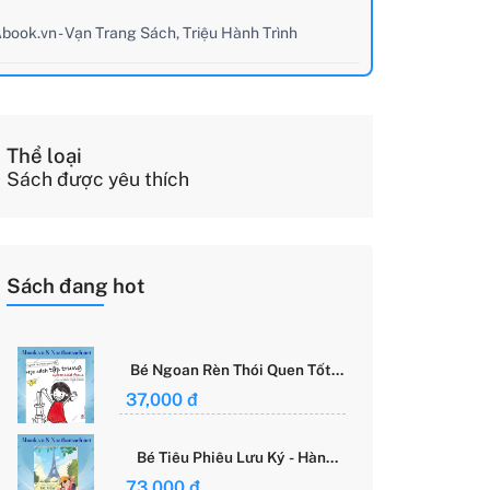
book.vn - Vạn Trang Sách, Triệu Hành Trình
Thể loại
Sách được yêu thích
Sách đang hot
Bé Ngoan Rèn Thói Quen Tốt -
Học Cách Tập Trung - Grace
37,000 đ
Said Focus
Bé Tiêu Phiêu Lưu Ký - Hành
Trình Một Mình Chinh Phục Thế
73,000 đ