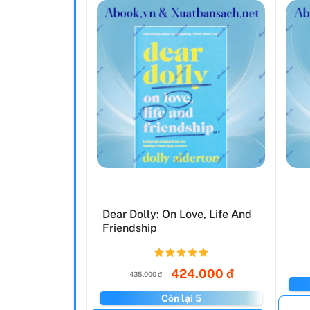
Dear Dolly: On Love, Life And
Friendship
424.000 đ
435.000 đ
Còn lại 5