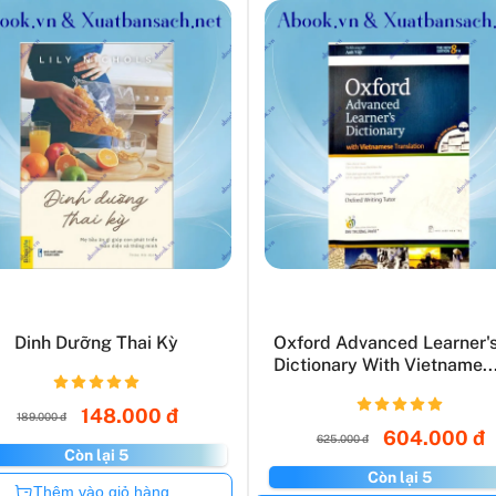
Dinh Dưỡng Thai Kỳ
Oxford Advanced Learner'
Dictionary With Vietname..
148.000 đ
189.000 đ
604.000 đ
625.000 đ
Còn lại 5
Còn lại 5
Còn hàng
Thêm vào giỏ hàng