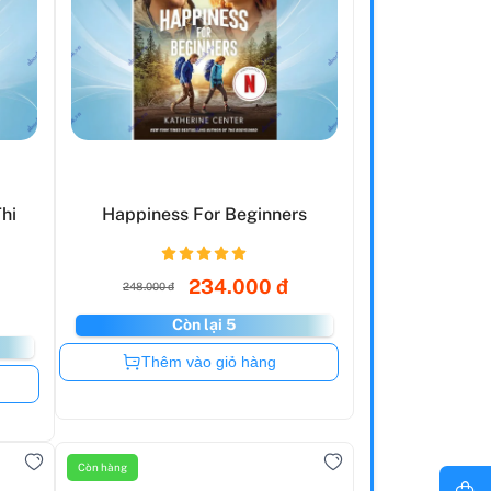
hi
Happiness For Beginners
234.000 đ
248.000 đ
Còn lại 5
Còn hàng
Thêm vào giỏ hàng
Còn hàng