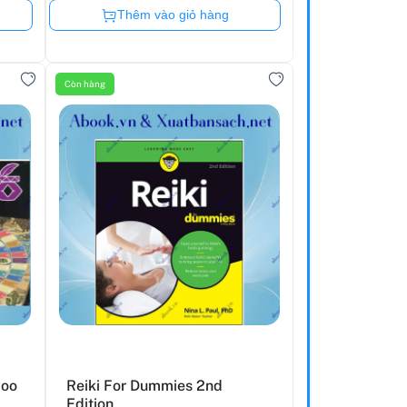
Còn hàng
Thêm vào giỏ hàng
Còn hàng
boo
Reiki For Dummies 2nd
Edition