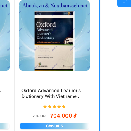
s
Oxford Advanced Learner's
.
Dictionary With Vietname...
704.000 đ
730.000 đ
Còn lại 5