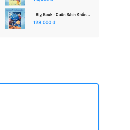
Giới Của Cô Gái Việt
Big Book - Cuốn Sách Khổng
Lồ Về Các Ngôi Sao Và Các
128,000 đ
Hành Tinh (Tái Bản)