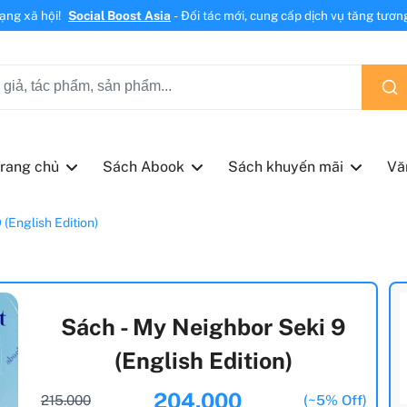
mạng xã hội!
Social Boost Asia
- Đối tác mới, cung cấp dịch vụ tăng tương 
rang chủ
Sách Abook
Sách khuyến mãi
Vă
(English Edition)
Sách - My Neighbor Seki 9
(English Edition)
204.000
215.000
(~5% Off)