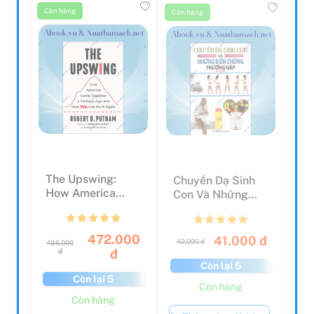
Còn hàng
Còn hàng
The Upswing:
Chuyển Dạ Sinh
How America
Con Và Những
Came Together A
Biến Chứng
Century A...
Thường Gặp
472.000
41.000 đ
42.000 đ
486.000
đ
đ
Còn lại 5
Còn lại 5
Còn hàng
Còn hàng
Thêm vào giỏ hàng