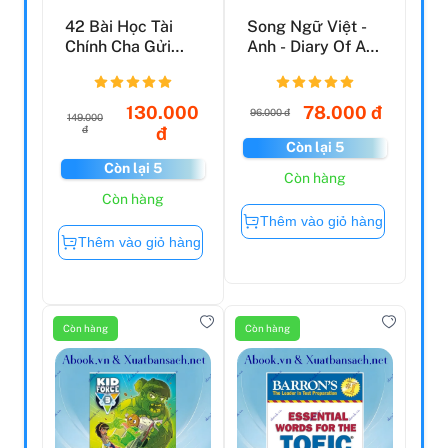
42 Bài Học Tài
Song Ngữ Việt -
Chính Cha Gửi
Anh - Diary Of A
Con
Wimpy Kid - Nhật
...
130.000
78.000 đ
96.000 đ
149.000
đ
đ
Còn lại 5
Còn lại 5
Còn hàng
Còn hàng
Thêm vào giỏ hàng
Thêm vào giỏ hàng
Còn hàng
Còn hàng