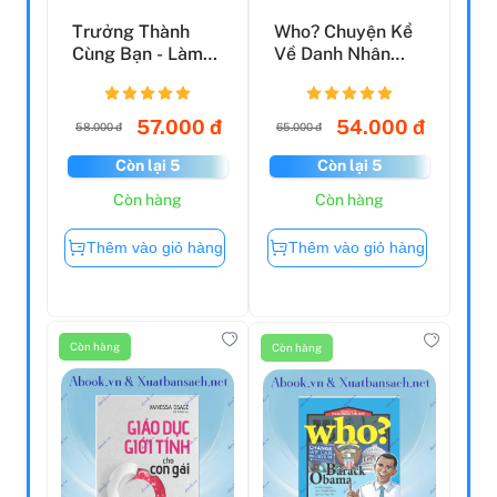
Trưởng Thành
Who? Chuyện Kể
Cùng Bạn - Làm
Về Danh Nhân
Người Con Hiếu
Thế Giới - Lionel
Thuận
Mess...
57.000 đ
54.000 đ
58.000 đ
65.000 đ
Còn lại 5
Còn lại 5
Còn hàng
Còn hàng
Thêm vào giỏ hàng
Thêm vào giỏ hàng
Còn hàng
Còn hàng