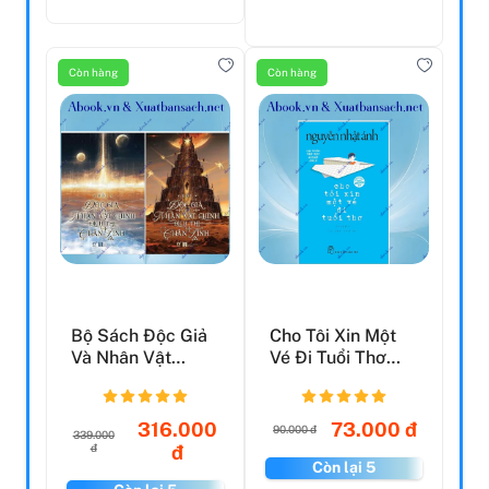
Còn hàng
Còn hàng
Bộ Sách Độc Giả
Cho Tôi Xin Một
Và Nhân Vật
Vé Đi Tuổi Thơ
Chính Đích Thị Là
(Tái Bản 2023)
Chân...
316.000
73.000 đ
90.000 đ
339.000
đ
đ
Còn lại 5