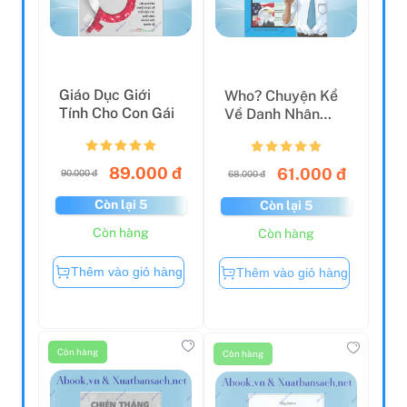
Giáo Dục Giới
Who? Chuyện Kể
Tính Cho Con Gái
Về Danh Nhân
Thế Giới - Barack
Obam...
89.000 đ
61.000 đ
90.000 đ
68.000 đ
Còn lại 5
Còn lại 5
Còn hàng
Còn hàng
Thêm vào giỏ hàng
Thêm vào giỏ hàng
Còn hàng
Còn hàng