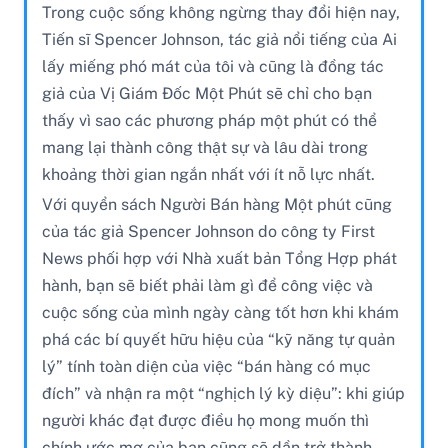
Trong cuộc sống không ngừng thay đổi hiện nay,
Tiến sĩ Spencer Johnson, tác giả nổi tiếng của Ai
lấy miếng phó mát của tôi và cũng là đồng tác
giả của Vị Giám Đốc Một Phút sẽ chỉ cho bạn
thấy vì sao các phương pháp một phút có thể
mang lại thành công thật sự và lâu dài trong
khoảng thời gian ngắn nhất với ít nỗ lực nhất.
Với quyển sách Người Bán hàng Một phút cũng
của tác giả Spencer Johnson do công ty First
News phối hợp với Nhà xuất bản Tổng Hợp phát
hành, bạn sẽ biết phải làm gì để công việc và
cuộc sống của mình ngày càng tốt hơn khi khám
phá các bí quyết hữu hiệu của “kỹ năng tự quản
lý” tính toàn diện của việc “bán hàng có mục
đích” và nhận ra một “nghịch lý kỳ diệu”: khi giúp
người khác đạt được điều họ mong muốn thì
chính ước mơ của bạn cũng sẽ dần trở thành