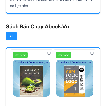
nỗ lực nhất.
Sách Bán Chạy Abook.vn
All
Còn hàng
Còn hàng