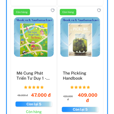
Còn hàng
Còn hàng
Mê Cung Phát
The Pickling
Triển Tư Duy 1 -
Handbook
Càng Chơi Càng
Thông...
47.000 đ
409.000
48.000 đ
420.000
đ
đ
Còn lại 5
Còn lại 5
Còn hàng