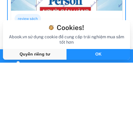
review sách
Cookies!
Review Sách Người Bán Hàng Một Phút
Abook.vn sử dụng cookie để cung cấp trải nghiệm mua sắm
(Tái Bản 2020)
tốt hơn
Gần đây
By Abook.vn
Quyền riêng tư
OK
Abook.vn - Vạn trang sách, triệu hành trình
support@abook.vn
Abook.vn - Giới thiệu