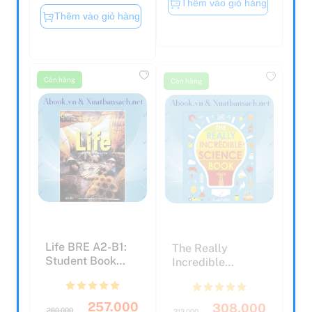
Thêm vào giỏ hàng
Còn hàng
Còn hàng
Life BRE A2-B1:
The Really
Student Book
Incredible
With Web App
Science Book (My
Code And...
Really Fun ...
257.000
308.000
260.000
313.000
đ
đ