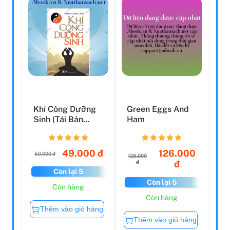
Khí Công Dưỡng
Green Eggs And
Sinh (Tái Bản
Ham
2019)
49.000 đ
126.000
50.000 đ
128.000
đ
đ
Còn lại 5
Còn lại 5
Còn hàng
Còn hàng
Thêm vào giỏ hàng
Thêm vào giỏ hàng