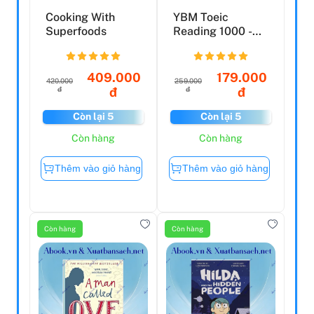
Cooking With
YBM Toeic
Superfoods
Reading 1000 -
Vol 1 (Tái Bản)
409.000
179.000
420.000
259.000
đ
đ
đ
đ
Còn lại 5
Còn lại 5
Còn hàng
Còn hàng
Thêm vào giỏ hàng
Thêm vào giỏ hàng
Còn hàng
Còn hàng