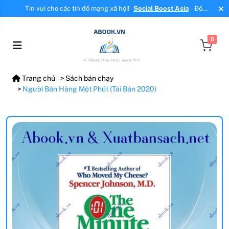
Tin vui cho các tín đồ mạng xã hội!
Social Boost Asia
- Đối
tác mới, cung cấp dịch vụ tăng tương tác, tăng follow uy tín!
0
Trang chủ
Sách bán chạy
Người Bán Hàng Một Phút (Tái Bản 2020)