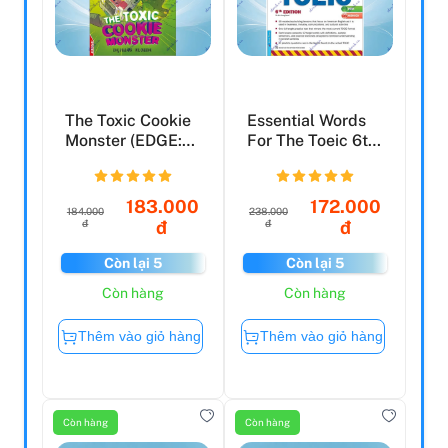
The Toxic Cookie
Essential Words
Monster (EDGE:
For The Toeic 6th
Kid Force 3)
(Tái Bản 2019)
183.000
172.000
184.000
238.000
đ
đ
đ
đ
Còn lại 5
Còn lại 5
Còn hàng
Còn hàng
Thêm vào giỏ hàng
Thêm vào giỏ hàng
Còn hàng
Còn hàng