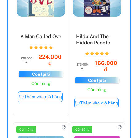
A Man Called Ove
Hilda And The
Hidden People
224.000
225.000
166.000
đ
đ
173.000
đ
đ
Còn lại 5
Còn lại 5
Còn hàng
Còn hàng
Thêm vào giỏ hàng
Thêm vào giỏ hàng
Còn hàng
Còn hàng