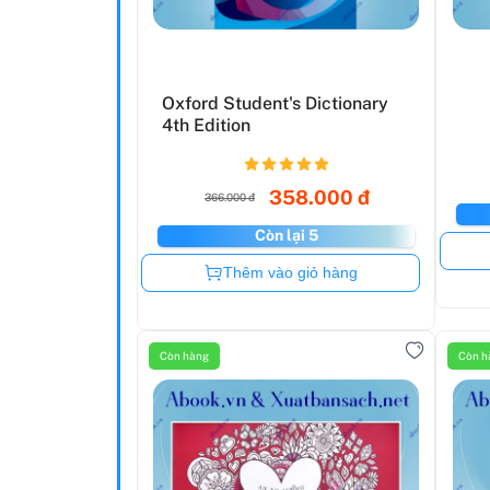
Oxford Student's Dictionary
4th Edition
358.000 đ
366.000 đ
Còn lại 5
Còn hàng
Thêm vào giỏ hàng
Còn hàng
Còn h