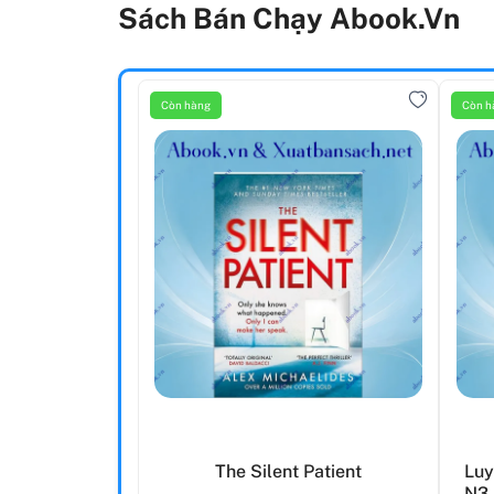
Sách Bán Chạy Abook.vn
Còn hàng
Còn h
The Silent Patient
Luy
N3 