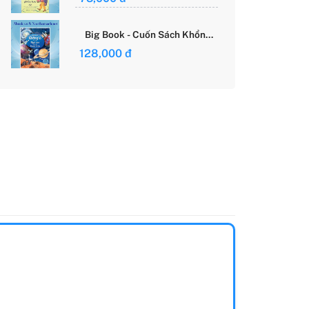
Giới Của Cô Gái Việt
Big Book - Cuốn Sách Khổng
Lồ Về Các Ngôi Sao Và Các
128,000 đ
Hành Tinh (Tái Bản)