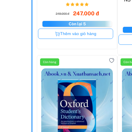
247.000 đ
249.000 đ
Còn lại 5
Còn hàng
Thêm vào giỏ hàng
Còn hàng
Còn h