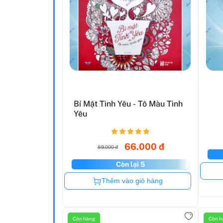
Bí Mật Tình Yêu - Tô Màu Tình
Yêu
66.000 đ
89.000 đ
Còn lại 5
Còn hàng
Thêm vào giỏ hàng
Còn hàng
Còn h