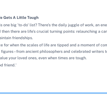
fe Gets A Little Tough
 is one big 'to-do' list? There's the daily juggle of work, a
 then there are life's crucial turning points: relaunching a c
aintain friendships.
ce for when the scales of life are tipped and a moment of co
igures – from ancient philosophers and celebrated writers to
 value your loved ones, even when times are tough.
d friend.'