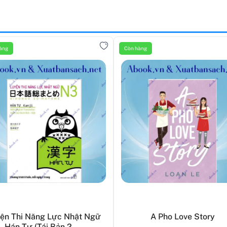
àng
Còn hàng
ện Thi Năng Lực Nhật Ngữ
A Pho Love Story
- Hán Tự (Tái Bản 2...