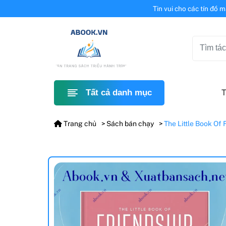
Tin vui cho các tín đồ 
T
Tất cả danh mục
Trang chủ
Sách bán chạy
The Little Book Of 