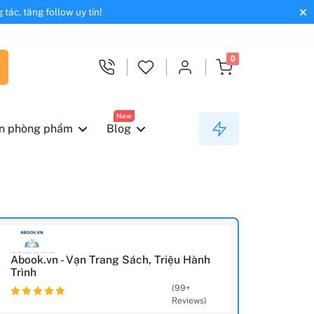
tác, tăng follow uy tín!
0
New
n phòng phẩm
Blog
Abook.vn - Vạn Trang Sách, Triệu Hành
Trình
(99+
Reviews)