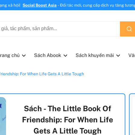
mạng xã hội!
Social Boost Asia
- Đối tác mới, cung cấp dịch vụ tăng tương 
rang chủ
Sách Abook
Sách khuyến mãi
Vă
Friendship: For When Life Gets A Little Tough
Sách - The Little Book Of
Friendship: For When Life
Gets A Little Tough