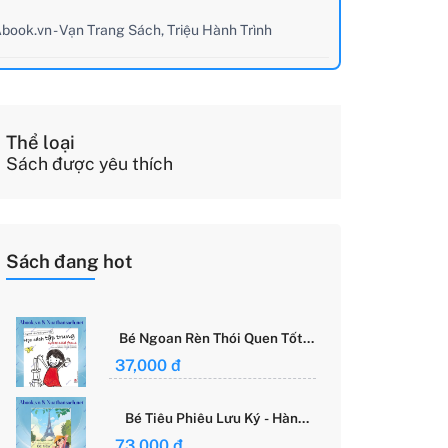
book.vn - Vạn Trang Sách, Triệu Hành Trình
Thể loại
Sách được yêu thích
Sách đang hot
Bé Ngoan Rèn Thói Quen Tốt -
Học Cách Tập Trung - Grace
37,000 đ
Said Focus
Bé Tiêu Phiêu Lưu Ký - Hành
Trình Một Mình Chinh Phục Thế
73,000 đ