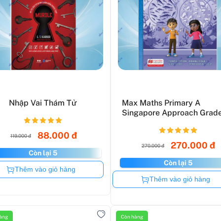
Nhập Vai Thám Tử
Max Maths Primary A
Singapore Approach Grad
Wor...
88.000 đ
119.000 đ
270.000 đ
270.000 đ
Còn lại 5
Còn lại 5
Còn hàng
Thêm vào giỏ hàng
Còn hàng
Thêm vào giỏ hàng
àng
Còn hàng