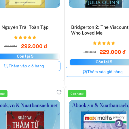
Nguyễn Trãi Toàn Tập
Bridgerton 2: The Viscount
Who Loved Me
292.000 đ
420.000 đ
229.000 đ
249.000 đ
Còn lại 5
Còn lại 5
Còn hàng
Thêm vào giỏ hàng
Còn hàng
Thêm vào giỏ hàng
àng
Còn hàng