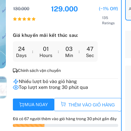
129.000
130.000
(~1% Off)
A
135
Ratings
Giá khuyến mãi kết thúc sau:
24
01
03
45
Days
Hours
Min
Sec
Chính sách vận chuyển
Nhiều lượt bỏ vào giỏ hàng
Top lượt xem trong 30 phút qua
MUA NGAY
THÊM VÀO GIỎ HÀNG
Đã có 67 người thêm vào giỏ hàng trong 30 phút gần đây