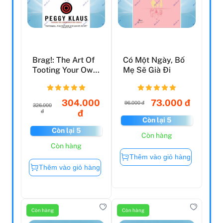
Brag!: The Art Of
Có Một Ngày, Bố
Tooting Your Own
Mẹ Sẽ Già Đi
Horn Without Bl...
304.000
73.000 đ
96.000 đ
326.000
đ
đ
Còn lại 5
Còn lại 5
Còn hàng
Còn hàng
Thêm vào giỏ hàng
Thêm vào giỏ hàng
Còn hàng
Còn hàng