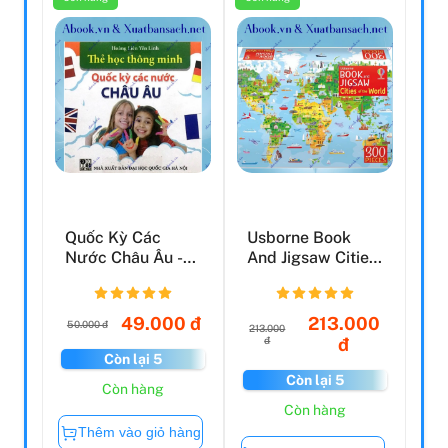
Quốc Kỳ Các
Usborne Book
Nước Châu Âu -
And Jigsaw Cities
Thẻ Học Thông
Of The World
Minh
49.000 đ
213.000
50.000 đ
213.000
đ
đ
Còn lại 5
Còn lại 5
Còn hàng
Còn hàng
Thêm vào giỏ hàng