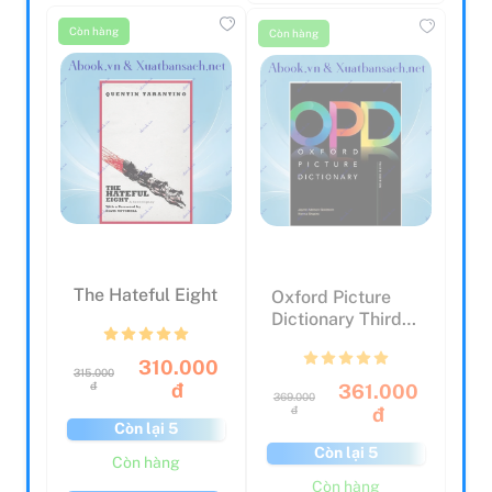
Còn hàng
Còn hàng
The Hateful Eight
Oxford Picture
Dictionary Third
Edition:
Monolingu...
310.000
315.000
361.000
đ
đ
369.000
đ
đ
Còn lại 5
Còn lại 5
Còn hàng
Còn hàng