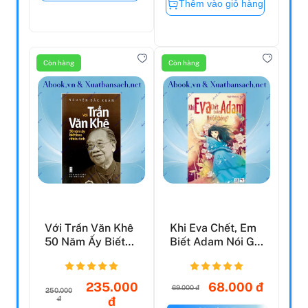
Thêm vào giỏ hàng
Còn hàng
Còn hàng
Với Trần Văn Khê
Khi Eva Chết, Em
50 Năm Ấy Biết
Biết Adam Nói Gì
Bao Nhiêu Tình
Không?
235.000
68.000 đ
69.000 đ
250.000
đ
đ