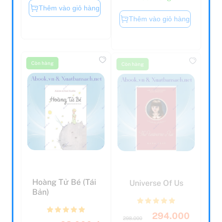
Thêm vào giỏ hàng
Thêm vào giỏ hàng
Còn hàng
Còn hàng
Hoàng Tử Bé (Tái
Universe Of Us
Bản)
294.000
298.000
63.000 đ
đ
đ
75.000 đ