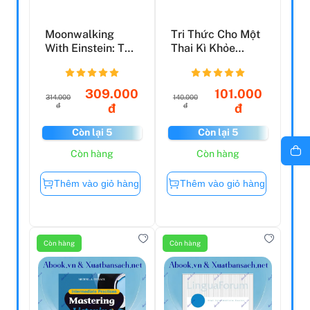
Moonwalking
Tri Thức Cho Một
With Einstein: The
Thai Kì Khỏe
Art And Science
Mạnh
Of ...
309.000
101.000
314.000
140.000
đ
đ
đ
đ
Còn lại 5
Còn lại 5
Còn hàng
Còn hàng
Thêm vào giỏ hàng
Thêm vào giỏ hàng
Còn hàng
Còn hàng