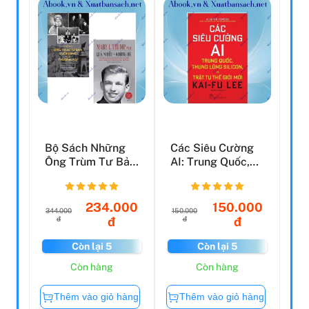
Bộ Sách Những
Các Siêu Cường
Ông Trùm Tư Bản
AI: Trung Quốc,
Cuối Cùng Ở
Thung Lũng
Thượng H...
Silicon,...
234.000
150.000
344.000
150.000
đ
đ
đ
đ
Còn lại 5
Còn lại 5
Còn hàng
Còn hàng
Thêm vào giỏ hàng
Thêm vào giỏ hàng