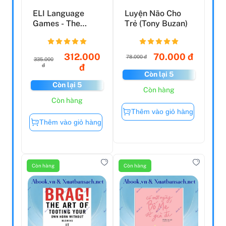
ELI Language
Luyện Não Cho
Games - The
Trẻ (Tony Buzan)
Great Verb Game
312.000
70.000 đ
78.000 đ
335.000
đ
đ
Còn lại 5
Còn lại 5
Còn hàng
Còn hàng
Thêm vào giỏ hàng
Thêm vào giỏ hàng
Còn hàng
Còn hàng