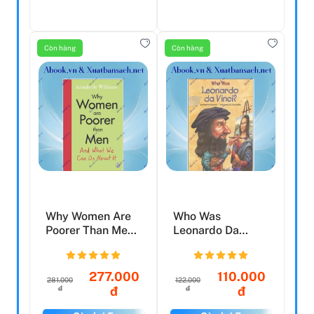
Còn hàng
Còn hàng
Why Women Are
Who Was
Poorer Than Men
Leonardo Da
And What We Can
Vinci?
Do A...
277.000
110.000
281.000
122.000
đ
đ
đ
đ