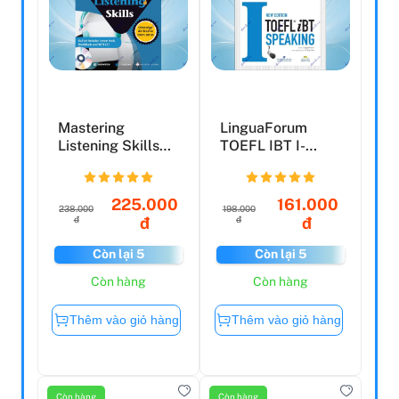
Mastering
LinguaForum
Listening Skills
TOEFL IBT I-
(Kèm CD)
Speaking
225.000
161.000
238.000
198.000
đ
đ
đ
đ
Còn lại 5
Còn lại 5
Còn hàng
Còn hàng
Thêm vào giỏ hàng
Thêm vào giỏ hàng
Còn hàng
Còn hàng