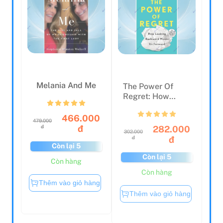
Melania And Me
The Power Of
Regret: How
Looking
Backward Moves
466.000
479.000
Us...
282.000
đ
đ
302.000
đ
đ
Còn lại 5
Còn lại 5
Còn hàng
Còn hàng
Thêm vào giỏ hàng
Thêm vào giỏ hàng