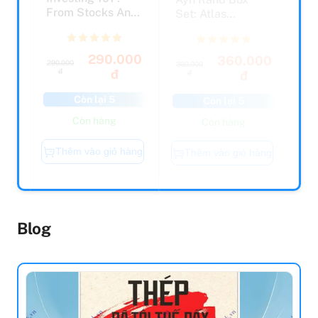
From Stocks And
Set: Atlas
Bonds To ETFs
Shrugged And
And ...
The Fountainh...
290.000
360.000
290.000
360.000
đ
đ
đ
đ
Còn lại 5
Còn lại 5
Còn hàng
Còn hàng
Thêm vào giỏ hàng
Thêm vào giỏ hàng
Blog