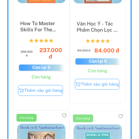
How To Master
Văn Học Ý - Tác
Skills For The
Phẩm Chọn Lọc -
Toefl Ibt: Reading
Những Tấm Lòng
Ba...
Cao...
237.000
84.000 đ
85.000 đ
298.000
đ
đ
Còn lại 5
Còn lại 5
Còn hàng
Còn hàng
Thêm vào giỏ hàng
Thêm vào giỏ hàng
Còn hàng
Còn hàng