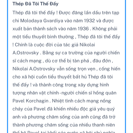
Thép Đã Tôi Thế Đấy
Thép đã tôi thế đấy ! Được đăng lần dầu trên tạp
chi Molodaya Gvardiya vào năm 1932 và được
xuất bản thành sách vào năm 1936 . Không phải
một tiểu thuyết bình thường , Thép đã tôi thế đấy
! Chính là cuộc đời của tác giả Nikolai
A.Ostrovsky . Bằng sự ca trường của người chiến
sĩ cách mạng , dù cơ thể bị tàn phá , đâu đớn ,
Nikolai A.Ostrovsky vẫn sống trọn vẹn , cống hiến
cho xã hội cuốn tiểu thuyết bất hủ Thép đã tôi
thế đấy ! và thành công trong xây dựng hình
tượng nhân vật chính - người chiến sĩ hồng quân
Pavel Korchagin . Nhiệt tình cách mạng nồng
cháy của Pavel đã khiến nhiều độc giả yêu quý
anh và phương châm sống của anh cũng đã trở
thành phương châm sống của nhiều thanh niên
thế hệ Pavel tại khối các nước xã hội chủ nghĩa