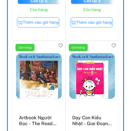
Còn lại 5
Còn lại 5
Còn hàng
Còn hàng
Thêm vào giỏ hàng
Thêm vào giỏ hàng
Còn hàng
Còn hàng
Artbook Người
Dạy Con Kiểu
Đọc - The Reader
Nhật - Giai Đoạn 0
- Một Người Đọc
Tuổi (Tái Bản)