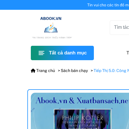
Tin vui cho các tín đồ 
T
Tất cả danh mục
Trang chủ
Sách bán chạy
Tiếp Thị 5.0: Công