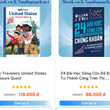
y Travelers: United States
24 Bài Học Sống Còn Để Đ
asure Quest
Tư Thành Công Trên Thị ...
118.000 đ
88.000 đ
227.000 đ
119.000 đ
Còn lại 5
Còn lại 5