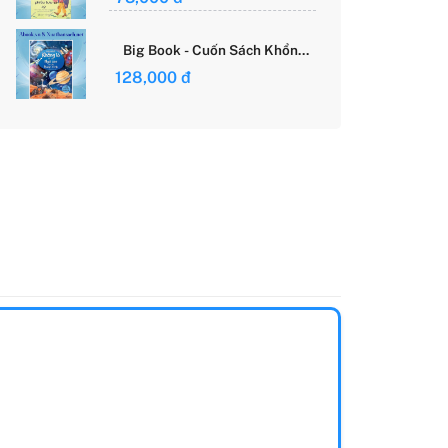
Giới Của Cô Gái Việt
Big Book - Cuốn Sách Khổng
Lồ Về Các Ngôi Sao Và Các
128,000 đ
Hành Tinh (Tái Bản)