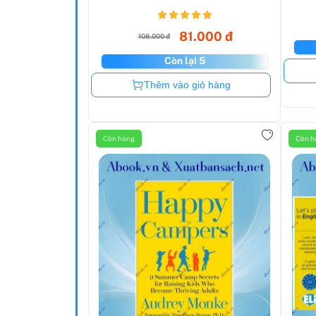
81.000 đ
108.000 đ
Còn lại 5
Còn hàng
Thêm vào giỏ hàng
Còn hàng
Còn h