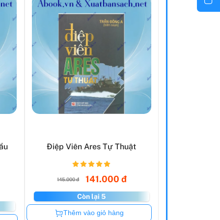
ầu
Điệp Viên Ares Tự Thuật
141.000 đ
145.000 đ
Còn lại 5
Còn hàng
Thêm vào giỏ hàng