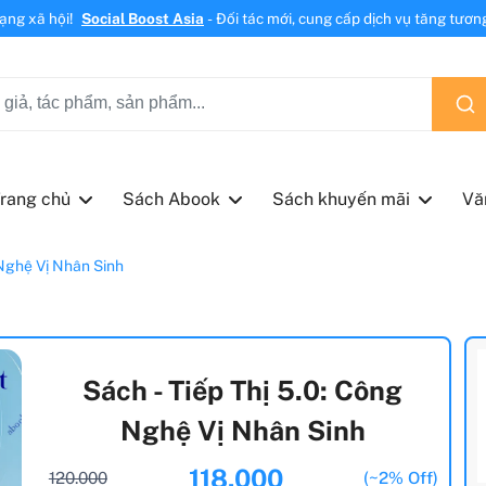
mạng xã hội!
Social Boost Asia
- Đối tác mới, cung cấp dịch vụ tăng tương 
rang chủ
Sách Abook
Sách khuyến mãi
Vă
 Nghệ Vị Nhân Sinh
Sách - Tiếp Thị 5.0: Công
Nghệ Vị Nhân Sinh
118.000
120.000
(~2% Off)