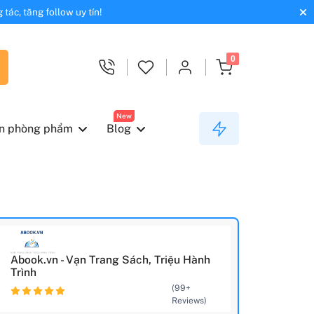
tác, tăng follow uy tín!
0
New
n phòng phẩm
Blog
Abook.vn - Vạn Trang Sách, Triệu Hành
Trình
(99+
Reviews)