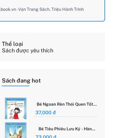
book.vn - Vạn Trang Sách, Triệu Hành Trình
Thể loại
Sách được yêu thích
Sách đang hot
Bé Ngoan Rèn Thói Quen Tốt -
Học Cách Tập Trung - Grace
37,000 đ
Said Focus
Bé Tiêu Phiêu Lưu Ký - Hành
Trình Một Mình Chinh Phục Thế
73,000 đ