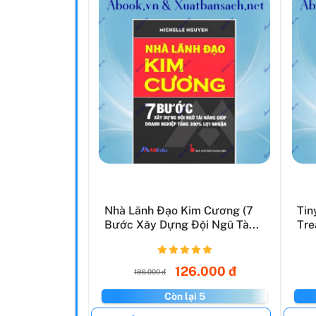
Nhà Lãnh Đạo Kim Cương (7
Tin
Bước Xây Dựng Đội Ngũ Tà...
Tre
126.000 đ
186.000 đ
Còn lại 5