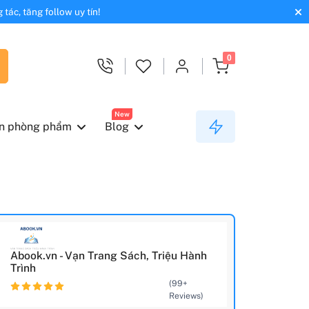
tác, tăng follow uy tín!
0
New
n phòng phẩm
Blog
Abook.vn - Vạn Trang Sách, Triệu Hành
Trình
(99+
Reviews)