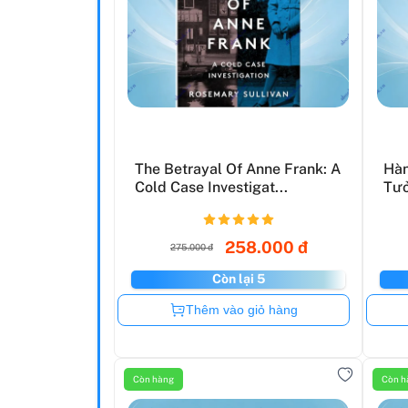
The Betrayal Of Anne Frank: A
Hàn
Cold Case Investigat...
Tưở
258.000 đ
275.000 đ
Còn lại 5
Còn hàng
Thêm vào giỏ hàng
Còn hàng
Còn h