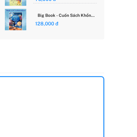
Giới Của Cô Gái Việt
Big Book - Cuốn Sách Khổng
Lồ Về Các Ngôi Sao Và Các
128,000 đ
Hành Tinh (Tái Bản)