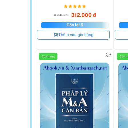
312.000 đ
335.000 đ
Còn lại 5
Còn hàng
Thêm vào giỏ hàng
Còn hàng
Còn h