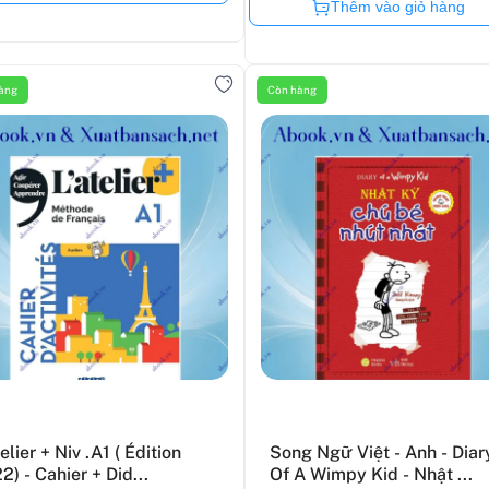
Còn hàng
Thêm vào giỏ hàng
àng
Còn hàng
elier + Niv .A1 ( Édition
Song Ngữ Việt - Anh - Diar
2) - Cahier + Did...
Of A Wimpy Kid - Nhật ...