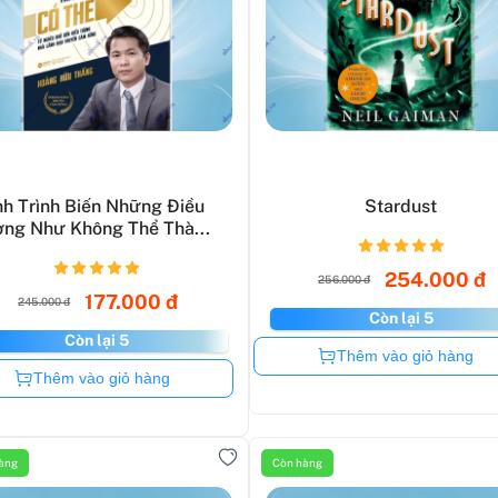
h Trình Biến Những Điều
Stardust
ng Như Không Thể Thà...
254.000 đ
256.000 đ
177.000 đ
245.000 đ
Còn lại 5
Còn lại 5
Còn hàng
Thêm vào giỏ hàng
Còn hàng
Thêm vào giỏ hàng
àng
Còn hàng