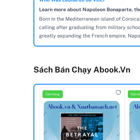
Learn more about Napoleon Bonaparte, the
Born in the Mediterranean island of Corsica,
calling after graduating from military schoo
greatly expanding the French empire, Napol
Sách Bán Chạy Abook.vn
Còn hàng
Còn h