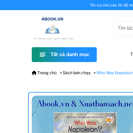
Tin vui cho các tín đồ 
T
Tất cả danh mục
Trang chủ
Sách bán chạy
Who Was Napoleo