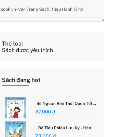
book.vn - Vạn Trang Sách, Triệu Hành Trình
Thể loại
Sách được yêu thích
Sách đang hot
Bé Ngoan Rèn Thói Quen Tốt -
Học Cách Tập Trung - Grace
37,000 đ
Said Focus
Bé Tiêu Phiêu Lưu Ký - Hành
Trình Một Mình Chinh Phục Thế
73,000 đ