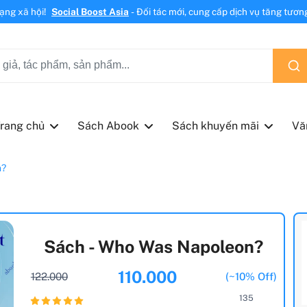
mạng xã hội!
Social Boost Asia
- Đối tác mới, cung cấp dịch vụ tăng tương 
rang chủ
Sách Abook
Sách khuyến mãi
Vă
n?
Sách - Who Was Napoleon?
110.000
122.000
(~10% Off)
135