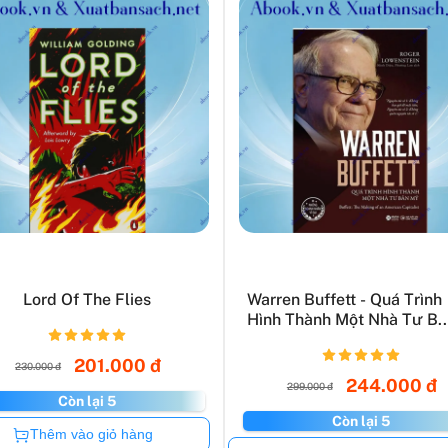
Lord Of The Flies
Warren Buffett - Quá Trình
Hình Thành Một Nhà Tư B..
201.000 đ
230.000 đ
244.000 đ
299.000 đ
Còn lại 5
Còn lại 5
Còn hàng
Thêm vào giỏ hàng