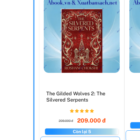
The Gilded Wolves 2: The
Silvered Serpents
209.000 đ
209.000 đ
Còn lại 5