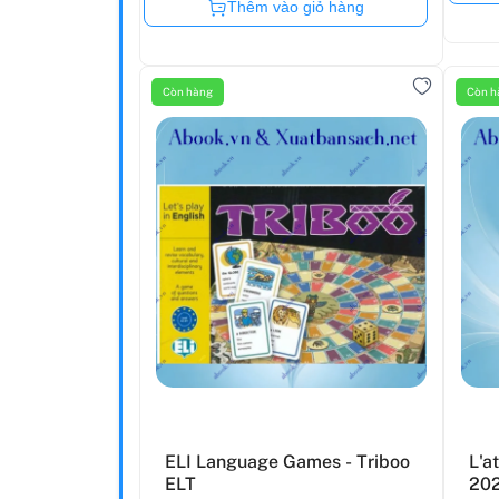
Còn hàng
Thêm vào giỏ hàng
Còn hàng
Còn h
ELI Language Games - Triboo
L'at
ELT
202