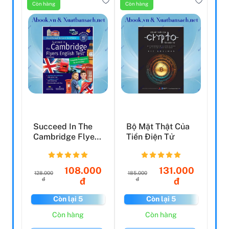
Còn hàng
Còn hàng
Succeed In The
Bộ Mặt Thật Của
Cambridge Flyers
Tiền Điện Tử
English Test (Kèm
...
108.000
131.000
128.000
185.000
đ
đ
đ
đ
Còn lại 5
Còn lại 5
Còn hàng
Còn hàng