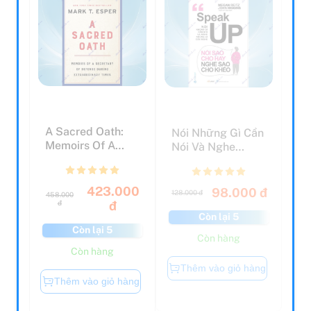
A Sacred Oath:
Nói Những Gì Cần
Memoirs Of A
Nói Và Nghe
Secretary Of
Những Gì Cần
Defense D...
Nghe - N...
423.000
98.000 đ
128.000 đ
458.000
đ
đ
Còn lại 5
Còn lại 5
Còn hàng
Còn hàng
Thêm vào giỏ hàng
Thêm vào giỏ hàng