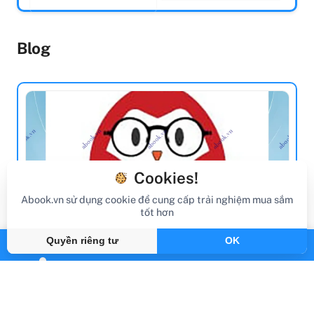
Blog
Cookies!
Abook.vn sử dụng cookie để cung cấp trải nghiệm mua sắm
tốt hơn
Quyền riêng tư
OK
review sách
Review Sách Why Is Blood Red?
Gần đây
By Abook.vn