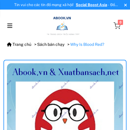
Tin vui cho các tín đồ mạng xã hội!
Social Boost Asia
- Đối
tác mới, cung cấp dịch vụ tăng tương tác, tăng follow uy tín!
0
Trang chủ
Sách bán chạy
Why Is Blood Red?