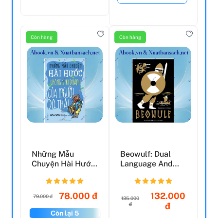
Còn hàng
Còn hàng
Những Mẫu
Beowulf: Dual
Chuyện Hài Hước
Language And
Trong Kinh Doanh
New Verse
Của Ngư...
Translation
78.000 đ
132.000
79.000 đ
135.000
đ
đ
Còn lại 5