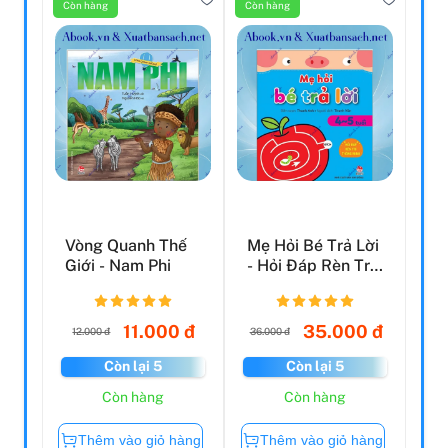
Còn hàng
Còn hàng
Vòng Quanh Thế
Mẹ Hỏi Bé Trả Lời
Giới - Nam Phi
- Hỏi Đáp Rèn Trí
Thông Minh (4-...
11.000 đ
35.000 đ
12.000 đ
36.000 đ
Còn lại 5
Còn lại 5
Còn hàng
Còn hàng
Thêm vào giỏ hàng
Thêm vào giỏ hàng