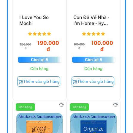
I Love You So
Con Đã Về Nhà -
Mochi
I'm Home - Ký
Họa Cách Ly Dịch
Cov...
190.000
100.000
200.000
100.000
đ
đ
đ
đ
Còn lại 5
Còn lại 5
Còn hàng
Còn hàng
Thêm vào giỏ hàng
Thêm vào giỏ hàng
Còn hàng
Còn hàng