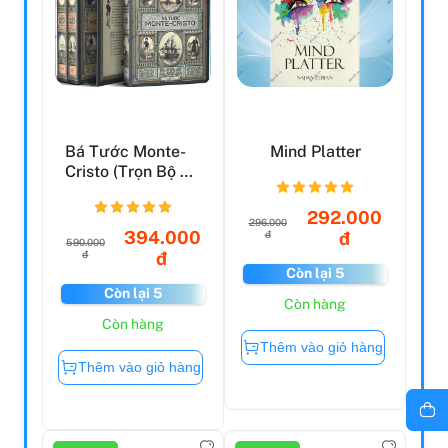
Bá Tước Monte-
Mind Platter
Cristo (Trọn Bộ 3
Tập)
292.000
296.000
394.000
đ
đ
590.000
đ
đ
Còn lại 5
Còn lại 5
Còn hàng
Còn hàng
Thêm vào giỏ hàng
Thêm vào giỏ hàng