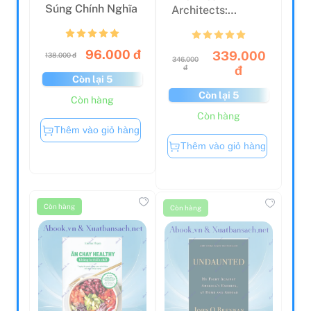
Súng Chính Nghĩa
Architects:
Adventures In The
Video Game...
96.000 đ
339.000
138.000 đ
346.000
đ
đ
Còn lại 5
Còn lại 5
Còn hàng
Còn hàng
Thêm vào giỏ hàng
Thêm vào giỏ hàng
Còn hàng
Còn hàng