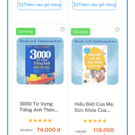
Thêm vào giỏ hàng
Thêm vào giỏ hàng
Còn hàng
Còn hàng
3000 Từ Vựng
Hiểu Biết Của Mẹ,
Tiếng Anh Thông
Sức Khỏe Của
Dụng Nhất (Tái
Con
Bản 20...
74.000 đ
119.000
82.000 đ
149.000
đ