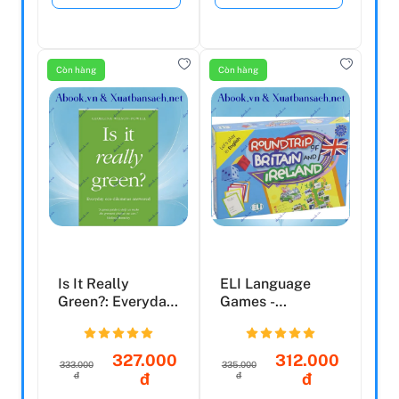
Còn hàng
Còn hàng
Is It Really
ELI Language
Green?: Everyday
Games -
Eco-Dilemmas
Roundtrip Of
Answere...
Britain And Irel...
327.000
312.000
333.000
335.000
đ
đ
đ
đ