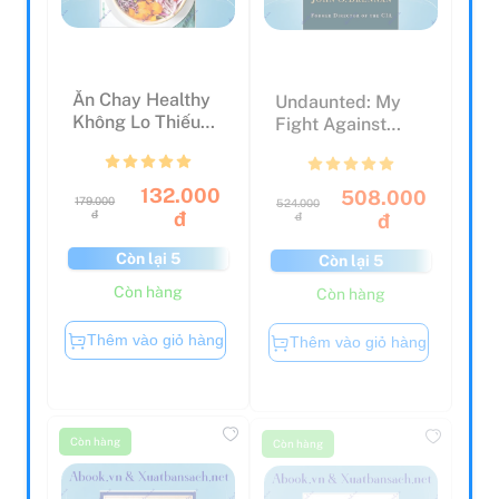
Ăn Chay Healthy
Undaunted: My
Không Lo Thiếu
Fight Against
Chất - 7 Ngày Ăn
America's
Xa...
Enemies, At ...
132.000
508.000
179.000
524.000
đ
đ
đ
đ
Còn lại 5
Còn lại 5
Còn hàng
Còn hàng
Thêm vào giỏ hàng
Thêm vào giỏ hàng
Còn hàng
Còn hàng