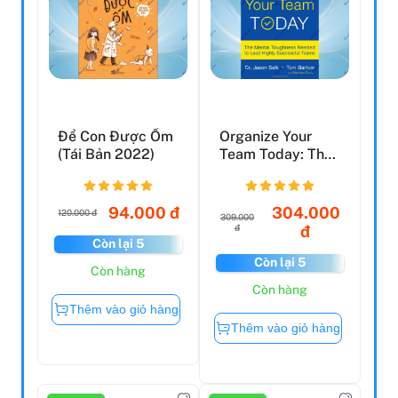
Để Con Được Ốm
Organize Your
(Tái Bản 2022)
Team Today: The
Mental Toughness
Nee...
94.000 đ
304.000
120.000 đ
309.000
đ
đ
Còn lại 5
Còn lại 5
Còn hàng
Còn hàng
Thêm vào giỏ hàng
Thêm vào giỏ hàng