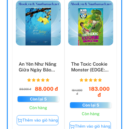
An Yên Như Nắng
The Toxic Cookie
Giữa Ngày Bão
Monster (EDGE:
Giông
Kid Force 3)
88.000 đ
183.000
89.000 đ
184.000
đ
đ
Còn lại 5
Còn lại 5
Còn hàng
Còn hàng
Thêm vào giỏ hàng
Thêm vào giỏ hàng