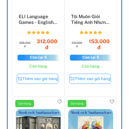
ELI Language
Tôi Muôn Giỏi
Games - English
Tiếng Anh Nhưng
Paperchase
Tôi Không Muốn
Chăm ...
312.000
153.000
335.000
210.000
đ
đ
đ
đ
Còn lại 5
Còn lại 5
Còn hàng
Còn hàng
Thêm vào giỏ hàng
Thêm vào giỏ hàng
Còn hàng
Còn hàng