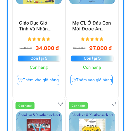
Giáo Dục Giới
Mẹ Ơi, Ở Đâu Con
Tính Và Nhân
Mới Được An
Cách Dành Cho
Toàn?
Bé Trai -...
34.000 đ
97.000 đ
35.000 đ
119.000 đ
Còn lại 5
Còn lại 5
Còn hàng
Còn hàng
Thêm vào giỏ hàng
Thêm vào giỏ hàng
Còn hàng
Còn hàng