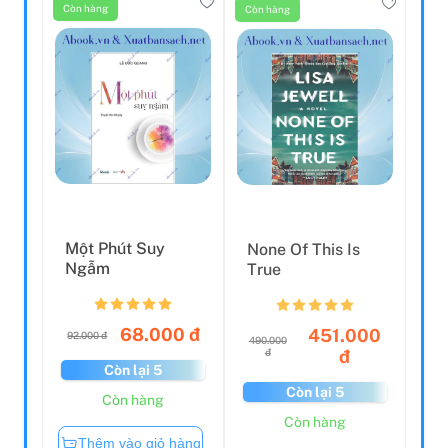
Còn hàng
Còn hàng
Một Phút Suy
None Of This Is
Ngẫm
True
68.000 đ
451.000
92.000 đ
490.000
đ
đ
Còn lại 5
Còn lại 5
Còn hàng
Còn hàng
Thêm vào giỏ hàng