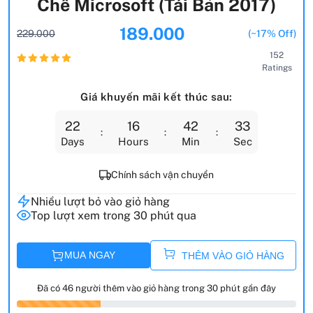
Chế Microsoft (Tái Bản 2017)
189.000
229.000
(~17% Off)
152
Ratings
Giá khuyến mãi kết thúc sau:
22
16
42
32
Days
Hours
Min
Sec
Chính sách vận chuyển
Nhiều lượt bỏ vào giỏ hàng
Top lượt xem trong 30 phút qua
MUA NGAY
THÊM VÀO GIỎ HÀNG
Đã có 46 người thêm vào giỏ hàng trong 30 phút gần đây