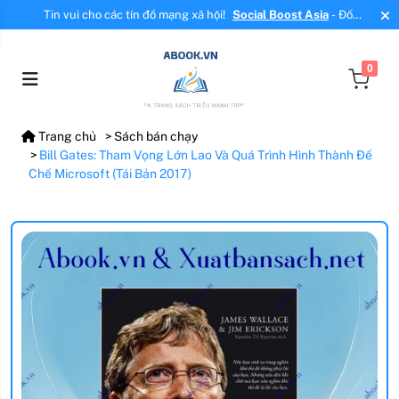
Tin vui cho các tín đồ mạng xã hội!
Social Boost Asia
- Đối
tác mới, cung cấp dịch vụ tăng tương tác, tăng follow uy tín!
0
Trang chủ
Sách bán chạy
Bill Gates: Tham Vọng Lớn Lao Và Quá Trình Hình Thành Đế
Chế Microsoft (Tái Bản 2017)