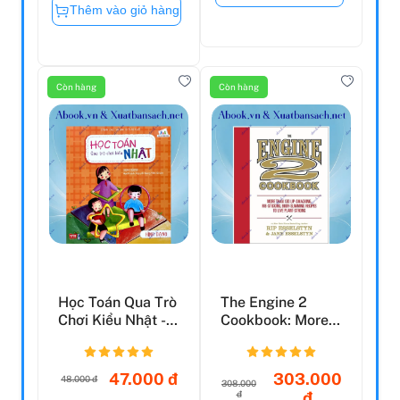
Thêm vào giỏ hàng
Còn hàng
Còn hàng
Học Toán Qua Trò
The Engine 2
Chơi Kiểu Nhật -
Cookbook: More
Hình Dạng
Than 130 Lip-
Smacking,...
47.000 đ
303.000
48.000 đ
308.000
đ
đ