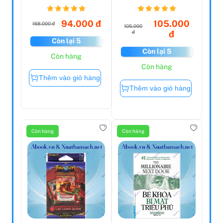
Khởi Nghiệp
Hỗ Trợ Tăng
Kinh...
Trưởng C...
94.000 đ
105.000
168.000 đ
105.000
đ
đ
Còn lại 5
Còn lại 5
Còn hàng
Còn hàng
Thêm vào giỏ hàng
Thêm vào giỏ hàng
Còn hàng
Còn hàng