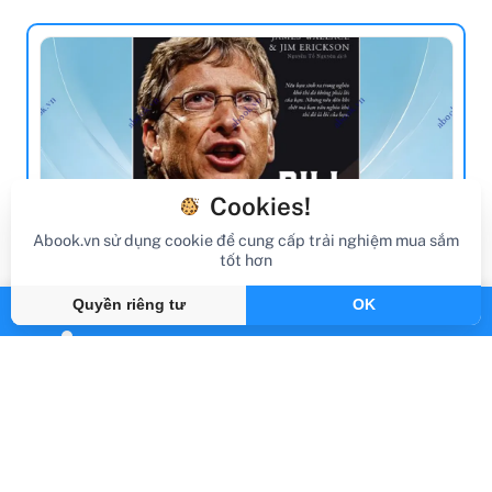
Cookies!
Abook.vn sử dụng cookie để cung cấp trải nghiệm mua sắm
tốt hơn
review sách
Quyền riêng tư
OK
Review Sách Bill Gates: Tham Vọng Lớn
Lao Và Quá Trình Hình Thành Đế Chế
Microsoft (Tái Bản 2017)
Gần đây
By Abook.vn