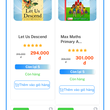
Let Us Descend
Max Maths
Primary A
Singapore
Approach Grade 1
294.000
315.000
Stu...
301.000
đ
đ
306.000
đ
đ
Còn lại 5
Còn lại 5
Còn hàng
Còn hàng
Thêm vào giỏ hàng
Thêm vào giỏ hàng