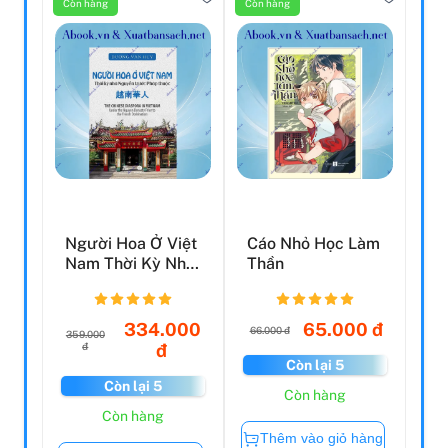
Còn hàng
Còn hàng
Người Hoa Ở Việt
Cáo Nhỏ Học Làm
Nam Thời Kỳ Nhà
Thần
Nguyễn Trước
Pháp...
334.000
65.000 đ
66.000 đ
359.000
đ
đ
Còn lại 5
Còn lại 5
Còn hàng
Còn hàng
Thêm vào giỏ hàng