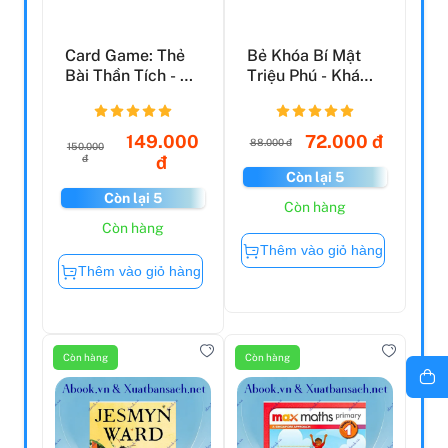
Card Game: Thẻ
Bẻ Khóa Bí Mật
Bài Thần Tích - Bộ
Triệu Phú - Khám
Khởi Điểm - Lạc ...
Phá Tư Duy Làm
Già...
149.000
72.000 đ
88.000 đ
150.000
đ
đ
Còn lại 5
Còn lại 5
Còn hàng
Còn hàng
Thêm vào giỏ hàng
Thêm vào giỏ hàng
Còn hàng
Còn hàng