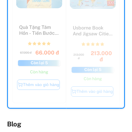
Quà Tặng Tâm
Usborne Book
Hồn - Tiến Bước
And Jigsaw Cities
Thành Công
Of The World
66.000 đ
213.000
67.000 đ
213.000
đ
đ
Còn lại 5
Còn lại 5
Còn hàng
Còn hàng
Thêm vào giỏ hàng
Thêm vào giỏ hàng
Blog