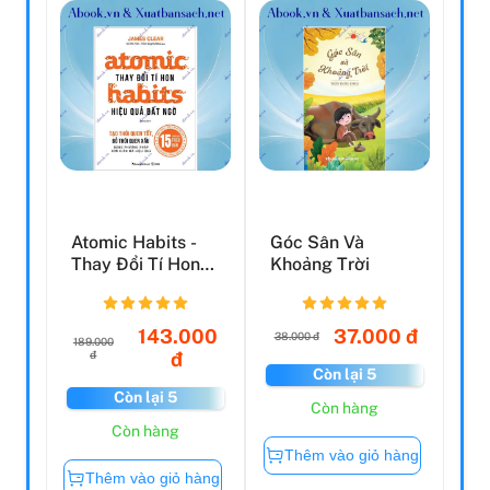
Atomic Habits -
Góc Sân Và
Thay Đổi Tí Hon
Khoảng Trời
Hiệu Quả Bất Ngờ
(...
143.000
37.000 đ
38.000 đ
189.000
đ
đ
Còn lại 5
Còn lại 5
Còn hàng
Còn hàng
Thêm vào giỏ hàng
Thêm vào giỏ hàng