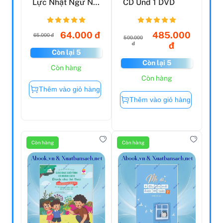
Lực Nhật Ngữ N4:
CD Und 1 DVD
Ngữ Pháp, Đọc
Hiểu...
64.000 đ
485.000
65.000 đ
500.000
đ
đ
Còn lại 5
Còn lại 5
Còn hàng
Còn hàng
Thêm vào giỏ hàng
Thêm vào giỏ hàng
Còn hàng
Còn hàng