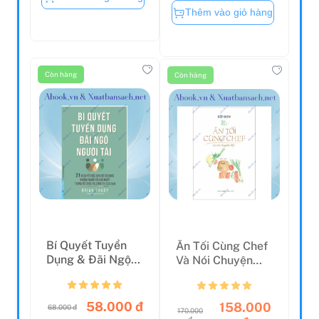
Thêm vào giỏ hàng
Còn hàng
Còn hàng
Bí Quyết Tuyển
Ăn Tối Cùng Chef
Dụng & Đãi Ngộ
Và Nói Chuyện
Người Tài (Tái
Bếp
Bản)
58.000 đ
158.000
68.000 đ
170.000
đ
đ