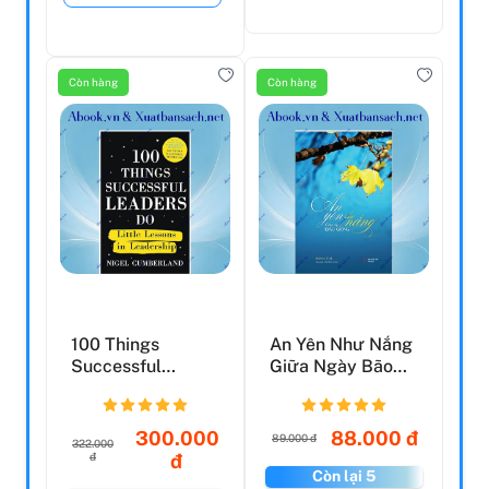
Còn hàng
Còn hàng
100 Things
An Yên Như Nắng
Successful
Giữa Ngày Bão
Leaders Do
Giông
300.000
88.000 đ
89.000 đ
322.000
đ
đ
Còn lại 5