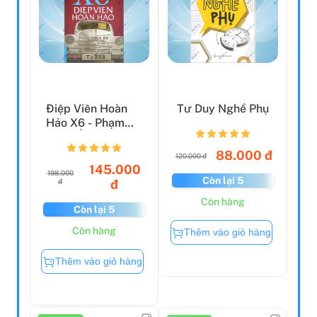
Điệp Viên Hoàn
Tư Duy Nghề Phụ
Hảo X6 - Phạm
Xuân Ẩn - Bìa
Cứng (T...
88.000 đ
120.000 đ
145.000
198.000
Còn lại 5
đ
đ
Còn hàng
Còn lại 5
Còn hàng
Thêm vào giỏ hàng
Thêm vào giỏ hàng