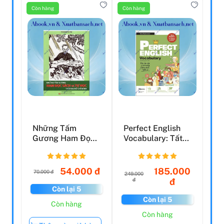
Còn hàng
Còn hàng
Những Tấm
Perfect English
Gương Ham Đọc
Vocabulary: Tất
Sách Và Tự Đọc
Tần Tật Về Từ
Thời Đại Hồ...
Vựng...
54.000 đ
185.000
70.000 đ
249.000
đ
đ
Còn lại 5
Còn lại 5
Còn hàng
Còn hàng