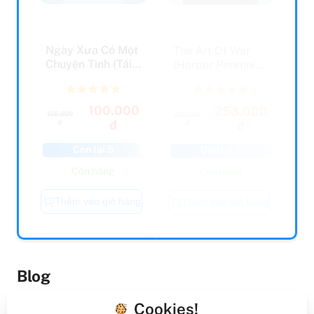
Ngày Xưa Có Một
The Art Of War
Chuyện Tình (Tái
(Harper Perennial
Bản 2019)
Modern Classics)
100.000
253.000
125.000
270.000
đ
đ
đ
đ
Còn lại 5
Còn lại 5
Còn hàng
Còn hàng
Thêm vào giỏ hàng
Thêm vào giỏ hàng
Blog
Cookies!