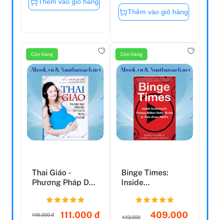
Thêm vào giỏ hàng
Thêm vào giỏ hàng
Còn hàng
Còn hàng
Thai Giáo -
Binge Times:
Phương Pháp Dạy
Inside
Con Từ Trong
Hollywood's
Bụng Mẹ (...
Furious Billion-
Do...
111.000 đ
409.000
148.000 đ
443.000