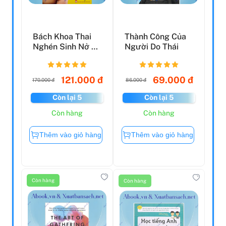
Bách Khoa Thai
Thành Công Của
Nghén Sinh Nở Và
Người Do Thái
Chăm Sóc Bé
(2022)
121.000 đ
69.000 đ
170.000 đ
86.000 đ
Còn lại 5
Còn lại 5
Còn hàng
Còn hàng
Thêm vào giỏ hàng
Thêm vào giỏ hàng
Còn hàng
Còn hàng