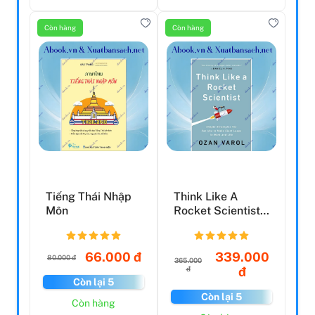
Còn hàng
Còn hàng
Tiếng Thái Nhập
Think Like A
Môn
Rocket Scientist:
Simple Strategies
Y...
66.000 đ
339.000
80.000 đ
365.000
đ
đ
Còn lại 5
Còn lại 5
Còn hàng