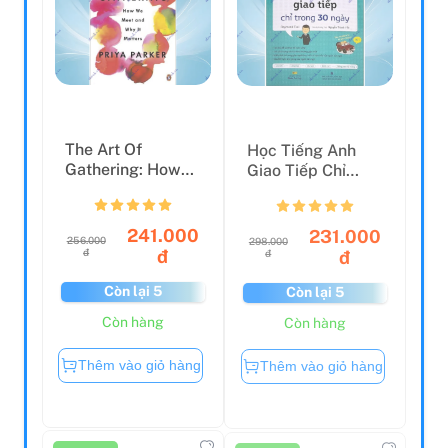
The Art Of
Học Tiếng Anh
Gathering: How
Giao Tiếp Chỉ
We Meet And Why
Trong 30 Ngày
It Matte...
241.000
231.000
256.000
298.000
đ
đ
đ
đ
Còn lại 5
Còn lại 5
Còn hàng
Còn hàng
Thêm vào giỏ hàng
Thêm vào giỏ hàng
Còn hàng
Còn hàng