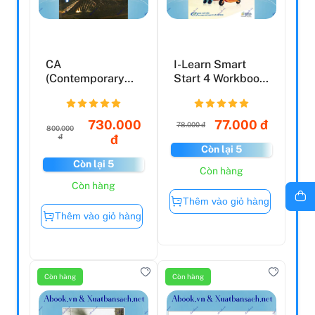
CA
I-Learn Smart
(Contemporary
Start 4 Workbook
Architecture) No.1
(2023)
730.000
77.000 đ
78.000 đ
800.000
đ
đ
Còn lại 5
Còn lại 5
Còn hàng
Còn hàng
Thêm vào giỏ hàng
Thêm vào giỏ hàng
Còn hàng
Còn hàng