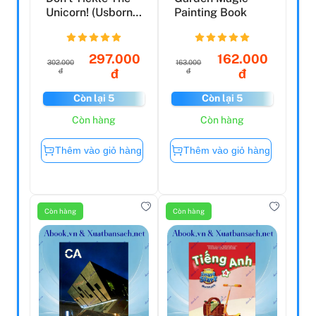
Unicorn! (Usborne
Painting Book
Touchy-Feely
So...
297.000
162.000
302.000
163.000
đ
đ
đ
đ
Còn lại 5
Còn lại 5
Còn hàng
Còn hàng
Thêm vào giỏ hàng
Thêm vào giỏ hàng
Còn hàng
Còn hàng