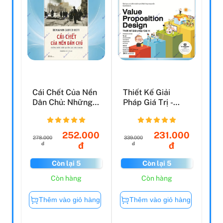
Cái Chết Của Nền
Thiết Kế Giải
Dân Chủ: Những
Pháp Giá Trị -
Bước Tiến Quyền
Value Proposition
Lự...
Des...
252.000
231.000
278.000
339.000
đ
đ
đ
đ
Còn lại 5
Còn lại 5
Còn hàng
Còn hàng
Thêm vào giỏ hàng
Thêm vào giỏ hàng