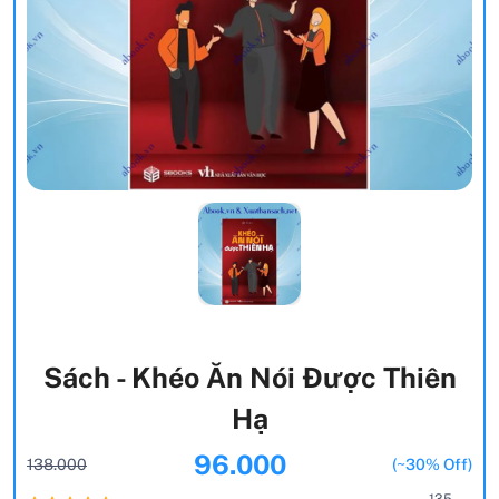
Sách - Khéo Ăn Nói Được Thiên
Hạ
96.000
138.000
(~30% Off)
135