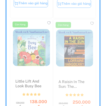
Thêm vào giỏ hàng
Thêm vào giỏ hàng
Còn hàng
Còn hàng
Little Lift And
A Raisin In The
Look Busy Bee
Sun: The
Unfilmed Original
Screenp...
138.000
250.000
139.000
252.000
đ
đ
đ
đ