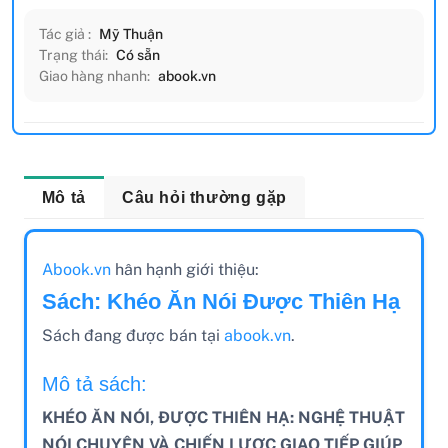
Tác giả :
Mỹ Thuận
Trạng thái:
Có sẵn
Giao hàng nhanh:
abook.vn
Mô tả
Câu hỏi thường gặp
Abook.vn
hân hạnh giới thiệu:
Sách: Khéo Ăn Nói Được Thiên Hạ
Sách đang được bán tại
abook.vn
.
Mô tả sách:
KHÉO ĂN NÓI, ĐƯỢC THIÊN HẠ: NGHỆ THUẬT
NÓI CHUYỆN VÀ CHIẾN LƯỢC GIAO TIẾP GIÚP