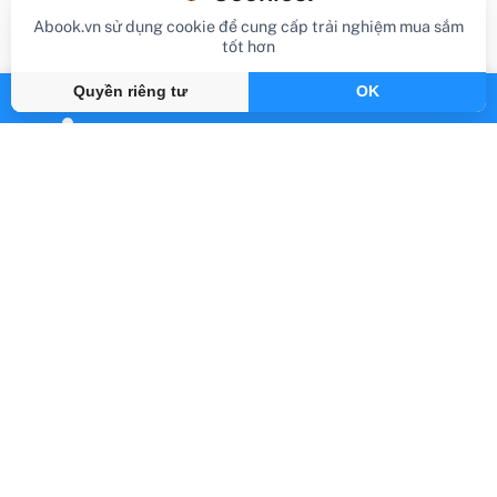
Abook.vn sử dụng cookie để cung cấp trải nghiệm mua sắm
tốt hơn
Quyền riêng tư
OK
review sách
Review Sách Khéo Ăn Nói Được Thiên Hạ
Gần đây
By Abook.vn