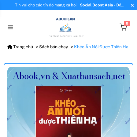
Tin vui cho các tín đồ mạng xã hội!
Social Boost Asia
- Đối
tác mới, cung cấp dịch vụ tăng tương tác, tăng follow uy tín!
0
Trang chủ
Sách bán chạy
Khéo Ăn Nói Được Thiên Hạ