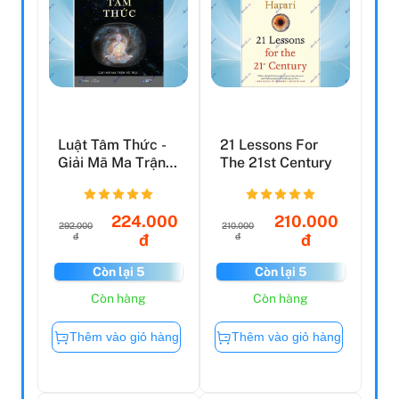
Luật Tâm Thức -
21 Lessons For
Giải Mã Ma Trận
The 21st Century
Vũ Trụ (Tái Bản
20...
224.000
210.000
292.000
210.000
đ
đ
đ
đ
Còn lại 5
Còn lại 5
Còn hàng
Còn hàng
Thêm vào giỏ hàng
Thêm vào giỏ hàng