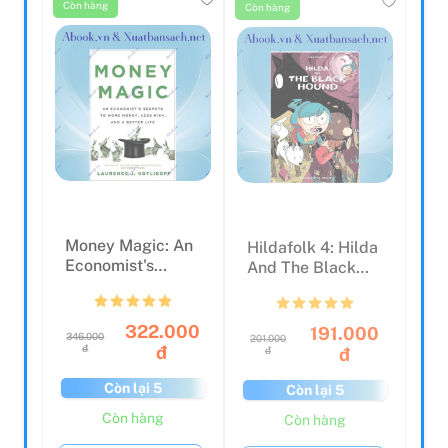
Money Magic: An
Hildafolk 4: Hilda
Economist's
And The Black
Secrets To More
Hound
Money,...
322.000
191.000
346.000
201.000
đ
đ
đ
đ
Còn lại 5
Còn lại 5
Còn hàng
Còn hàng