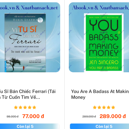
Tu Sĩ Bán Chiếc Ferrari (Tái
You Are A Badass At Maki
 Từ Cuốn Tìm Về...
Money
77.000 đ
289.000 đ
98.000 đ
289.000 đ
Còn lại 5
Còn lại 5