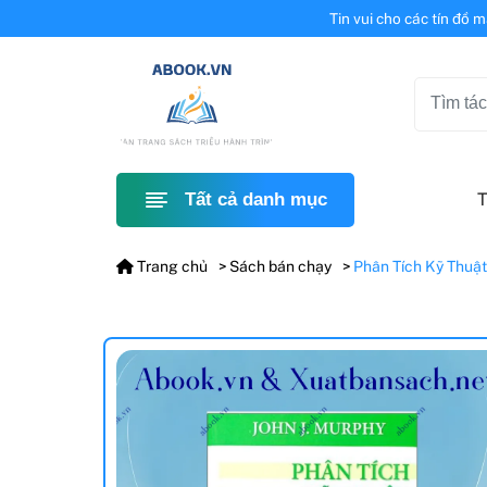
Tin vui cho các tín đồ 
T
Tất cả danh mục
Trang chủ
Sách bán chạy
Phân Tích Kỹ Thuật