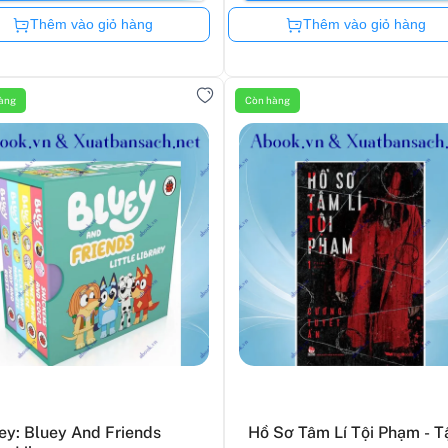
Còn hàng
Còn hàng
Thêm vào giỏ hàng
Thêm vào giỏ hàng
àng
Còn hàng
ey: Bluey And Friends
Hồ Sơ Tâm Lí Tội Phạm - T