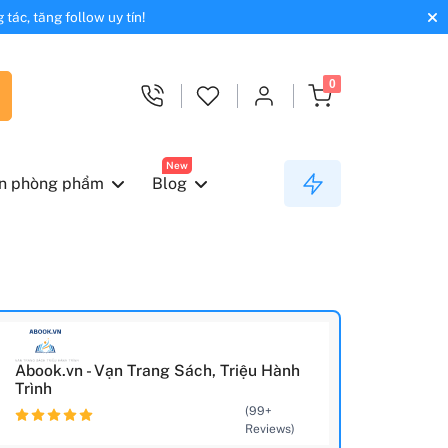
tác, tăng follow uy tín!
0
New
n phòng phẩm
Blog
Abook.vn - Vạn Trang Sách, Triệu Hành
Trình
(99+
Reviews)