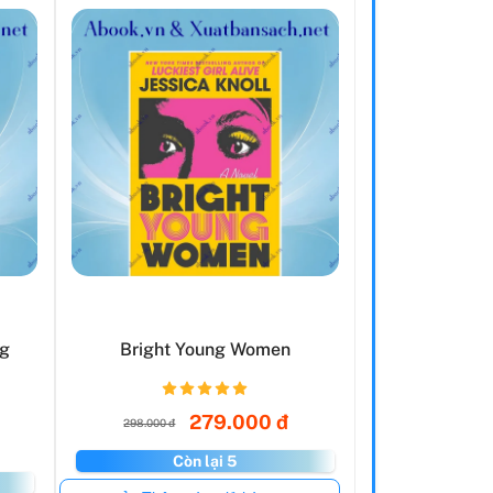
ng
Bright Young Women
279.000 đ
298.000 đ
Còn lại 5