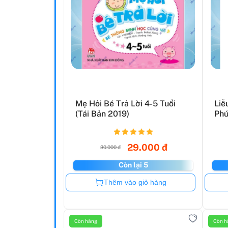
Mẹ Hỏi Bé Trả Lời 4-5 Tuổi
Liễ
(Tái Bản 2019)
Phú
29.000 đ
30.000 đ
Còn lại 5
Còn hàng
Thêm vào giỏ hàng
Còn hàng
Còn h