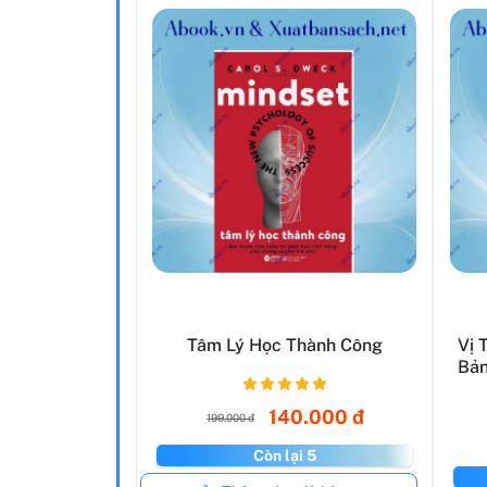
Tâm Lý Học Thành Công
Vị 
Bản
140.000 đ
199.000 đ
Còn lại 5