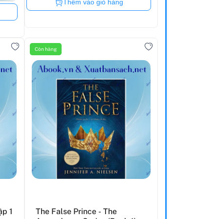
Còn hàng
Thêm vào giỏ hàng
Còn hàng
ập 1
The False Prince - The