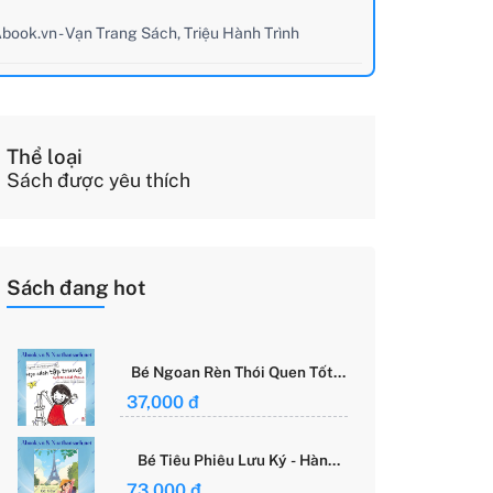
book.vn - Vạn Trang Sách, Triệu Hành Trình
Thể loại
Sách được yêu thích
Sách đang hot
Bé Ngoan Rèn Thói Quen Tốt -
Học Cách Tập Trung - Grace
37,000 đ
Said Focus
Bé Tiêu Phiêu Lưu Ký - Hành
Trình Một Mình Chinh Phục Thế
73,000 đ