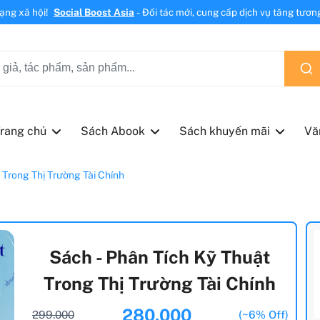
mạng xã hội!
Social Boost Asia
- Đối tác mới, cung cấp dịch vụ tăng tương 
rang chủ
Sách Abook
Sách khuyến mãi
Vă
 Trong Thị Trường Tài Chính
Sách - Phân Tích Kỹ Thuật
Trong Thị Trường Tài Chính
280.000
299.000
(~6% Off)