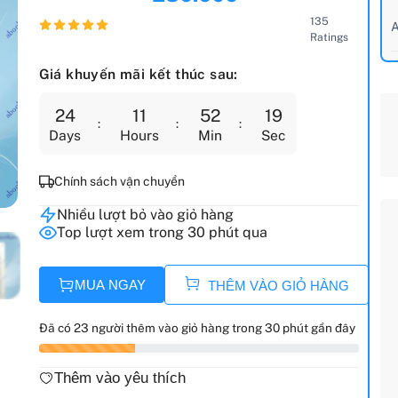
135
A
Ratings
Giá khuyến mãi kết thúc sau:
24
11
52
18
Days
Hours
Min
Sec
Chính sách vận chuyển
Nhiều lượt bỏ vào giỏ hàng
Top lượt xem trong 30 phút qua
MUA NGAY
THÊM VÀO GIỎ HÀNG
Đã có 23 người thêm vào giỏ hàng trong 30 phút gần đây
Thêm vào yêu thích