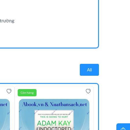
 trường
All
Còn hàng