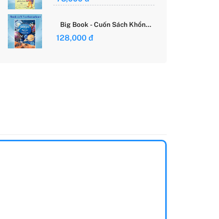
Giới Của Cô Gái Việt
Big Book - Cuốn Sách Khổng
Lồ Về Các Ngôi Sao Và Các
128,000 đ
Hành Tinh (Tái Bản)