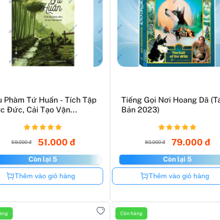
u Phàm Tứ Huấn - Tích Tập
Tiếng Gọi Nơi Hoang Dã (T
c Đức, Cải Tạo Vận...
Bản 2023)
51.000 đ
79.000 đ
59.000 đ
80.000 đ
Còn lại 5
Còn lại 5
Còn hàng
Còn hàng
Thêm vào giỏ hàng
Thêm vào giỏ hàng
àng
Còn hàng