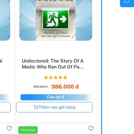
ái
Undoctored: The Story Of A
Medic Who Ran Out Of Pa...
386.000 đ
395.000 đ
Còn lại 5
Còn hàng
Thêm vào giỏ hàng
Còn hàng