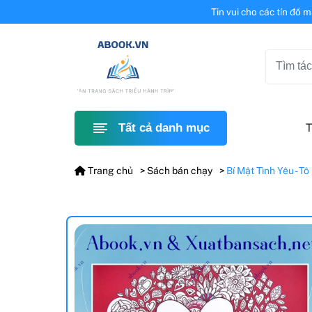
Tin vui cho các tín đồ 
T
Tất cả danh mục
Trang chủ
Sách bán chạy
Bí Mật Tình Yêu - T