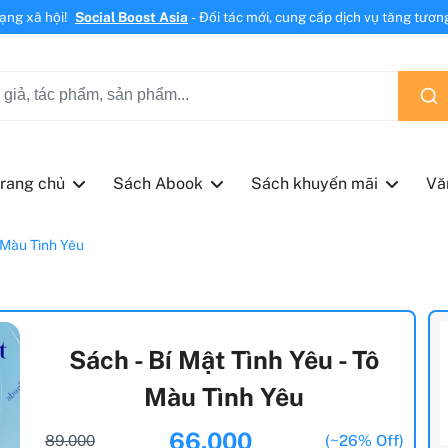
mạng xã hội!
Social Boost Asia
- Đối tác mới, cung cấp dịch vụ tăng tương 
rang chủ
Sách Abook
Sách khuyến mãi
Vă
ô Màu Tình Yêu
Sách - Bí Mật Tình Yêu - Tô
Màu Tình Yêu
66.000
89.000
(~26% Off)