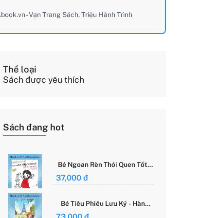
book.vn - Vạn Trang Sách, Triệu Hành Trình
Thể loại
Sách được yêu thích
Sách đang hot
Bé Ngoan Rèn Thói Quen Tốt -
Học Cách Tập Trung - Grace
37,000 đ
Said Focus
Bé Tiêu Phiêu Lưu Ký - Hành
Trình Một Mình Chinh Phục Thế
73,000 đ