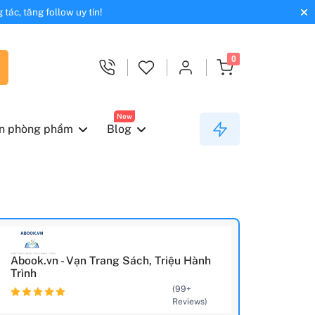
tác, tăng follow uy tín!
0
New
n phòng phẩm
Blog
Abook.vn - Vạn Trang Sách, Triệu Hành
Trình
(99+
Reviews)