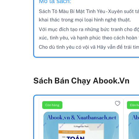
Mô tả sách:
Sách Tô Màu Bí Mật Tình Yêu - Xuyên suốt t
khai thác trong mọi loại hình nghệ thuật.
Với mục đích tạo ra những bức tranh cho độ
xúc, tình yêu, và hạnh phúc theo cách hoàn 
Cho dù tình yêu có vội vã Hãy vẫn để trái 
Sách Bán Chạy Abook.vn
Còn hàng
Còn h