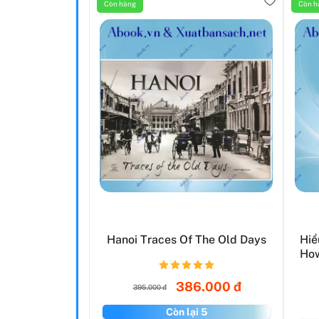
Còn hàng
Còn h
Hanoi Traces Of The Old Days
Hiể
How
386.000 đ
395.000 đ
Còn lại 5