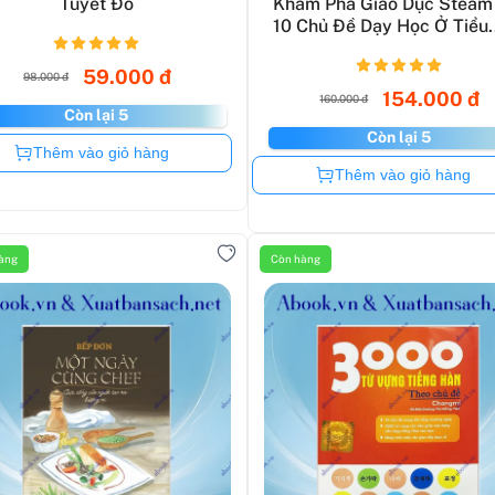
Tuyết Đỏ
Khám Phá Giáo Dục Steam 
10 Chủ Đề Dạy Học Ở Tiểu.
59.000 đ
98.000 đ
154.000 đ
160.000 đ
Còn lại 5
Còn lại 5
Còn hàng
Thêm vào giỏ hàng
Còn hàng
Thêm vào giỏ hàng
àng
Còn hàng