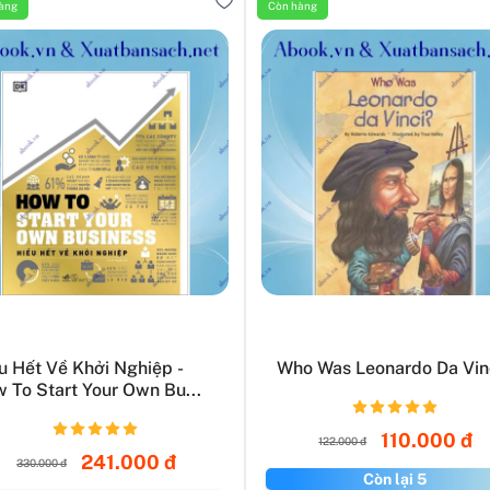
àng
Còn hàng
u Hết Về Khởi Nghiệp -
Who Was Leonardo Da Vin
 To Start Your Own Bu...
110.000 đ
122.000 đ
241.000 đ
330.000 đ
Còn lại 5