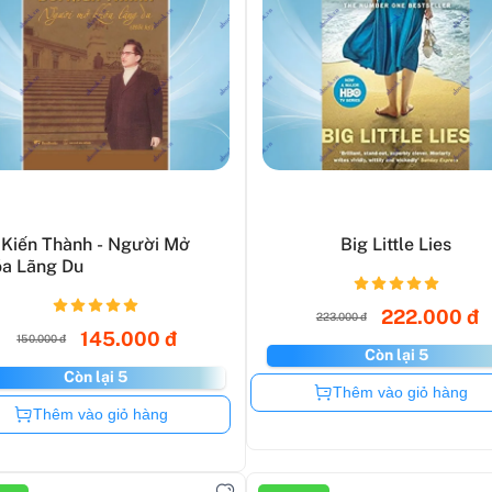
 Kiến Thành - Người Mở
Big Little Lies
a Lãng Du
222.000 đ
223.000 đ
145.000 đ
150.000 đ
Còn lại 5
Còn lại 5
Còn hàng
Thêm vào giỏ hàng
Còn hàng
Thêm vào giỏ hàng