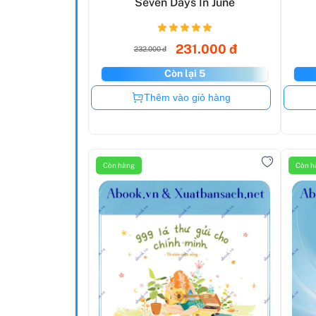
Seven Days In June
231.000 đ
232.000 đ
Còn lại 5
Còn hàng
Thêm vào giỏ hàng
Còn hàng
Còn h