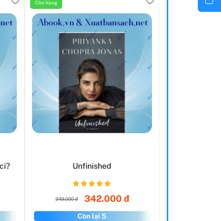
Còn hàng
ci?
Unfinished
342.000 đ
349.000 đ
Còn lại 5