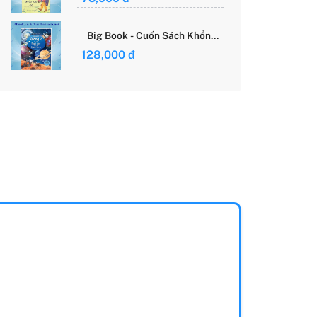
Giới Của Cô Gái Việt
Big Book - Cuốn Sách Khổng
Lồ Về Các Ngôi Sao Và Các
128,000 đ
Hành Tinh (Tái Bản)