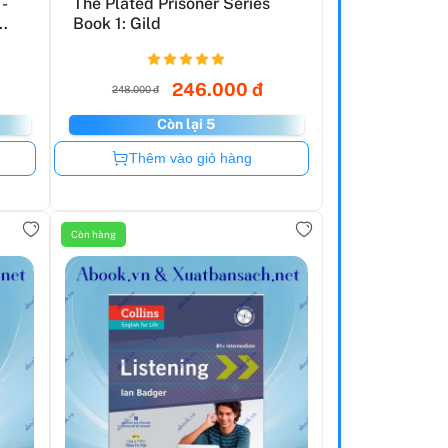
-
The Plated Prisoner Series
..
Book 1: Gild
246.000 đ
248.000 đ
Còn lại 5
Còn hàng
Thêm vào giỏ hàng
Còn hàng