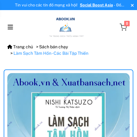
Tin vui cho các tín đồ mạng xã hội!
Social Boost Asia
- Đối
tác mới, cung cấp dịch vụ tăng tương tác, tăng follow uy tín!
0
Trang chủ
Sách bán chạy
Làm Sạch Tâm Hồn - Các Bài Tập Thiền