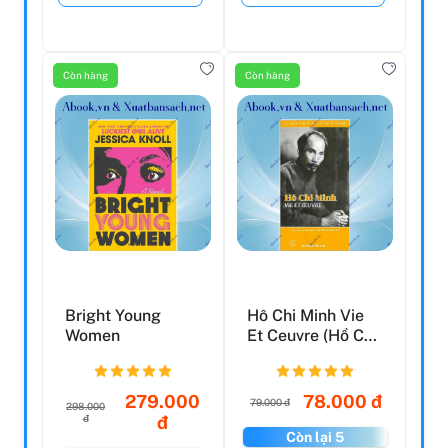
Còn hàng
Còn hàng
Bright Young
Hô Chi Minh Vie
Women
Et Ceuvre (Hồ Chí
Minh - Thân Thế
...
279.000
78.000 đ
79.000 đ
298.000
đ
đ
Còn lại 5