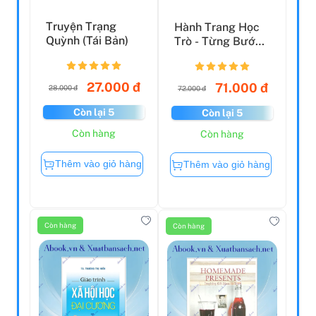
Truyện Trạng
Hành Trang Học
Quỳnh (Tái Bản)
Trò - Từng Bước
Khám Phá Tài
Năng
27.000 đ
71.000 đ
28.000 đ
72.000 đ
Còn lại 5
Còn lại 5
Còn hàng
Còn hàng
Thêm vào giỏ hàng
Thêm vào giỏ hàng
Còn hàng
Còn hàng