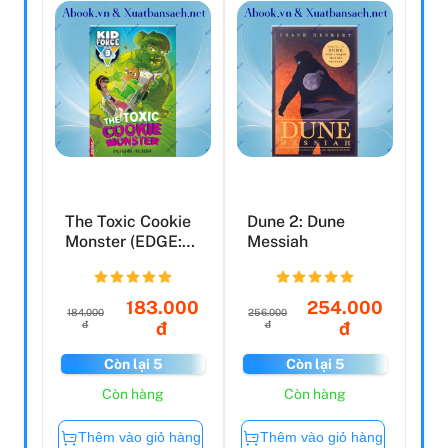
The Toxic Cookie
Dune 2: Dune
Monster (EDGE:
Messiah
Kid Force 3)
183.000
254.000
184.000
256.000
đ
đ
đ
đ
Còn lại 5
Còn lại 5
Còn hàng
Còn hàng
Thêm vào giỏ hàng
Thêm vào giỏ hàng