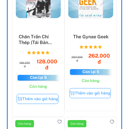
Chân Trần Chí
The Gynae Geek
Thép (Tái Bản
2022)
262.000
280.000
128.000
đ
đ
168.000
đ
đ
Còn lại 5
Còn lại 5
Còn hàng
Còn hàng
Thêm vào giỏ hàng
Thêm vào giỏ hàng
Còn hàng
Còn hàng