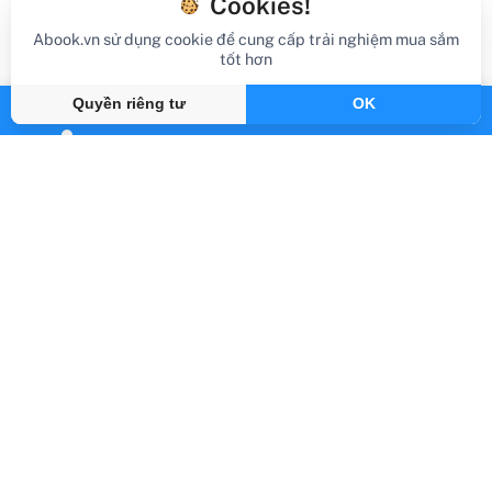
Cookies!
Abook.vn sử dụng cookie để cung cấp trải nghiệm mua sắm
tốt hơn
Quyền riêng tư
OK
review sách
Review Sách Làm Sạch Tâm Hồn - Các Bài
Tập Thiền
Gần đây
By Abook.vn