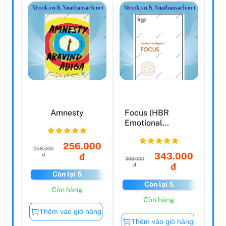
Amnesty
Focus (HBR
Emotional
Intelligence
Series)
256.000
258.000
343.000
đ
đ
369.000
đ
đ
Còn lại 5
Còn lại 5
Còn hàng
Còn hàng
Thêm vào giỏ hàng
Thêm vào giỏ hàng