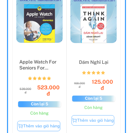
Apple Watch For
Dám Nghĩ Lại
Seniors For
Dummies
125.000
168.000
523.000
đ
đ
539.000
đ
đ
Còn lại 5
Còn lại 5
Còn hàng
Còn hàng
Thêm vào giỏ hàng
Thêm vào giỏ hàng