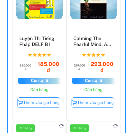
Luyện Thi Tiếng
Calming The
Pháp DELF B1
Fearful Mind: A
Zen Response To
Terror...
185.000
293.000
250.000
297.000
đ
đ
đ
đ
Còn lại 5
Còn lại 5
Còn hàng
Còn hàng
Thêm vào giỏ hàng
Thêm vào giỏ hàng
Còn hàng
Còn hàng