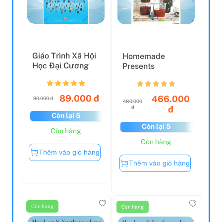
Giáo Trình Xã Hội
Homemade
Học Đại Cương
Presents
89.000 đ
466.000
90.000 đ
480.000
đ
đ
Còn lại 5
Còn lại 5
Còn hàng
Còn hàng
Thêm vào giỏ hàng
Thêm vào giỏ hàng
Còn hàng
Còn hàng