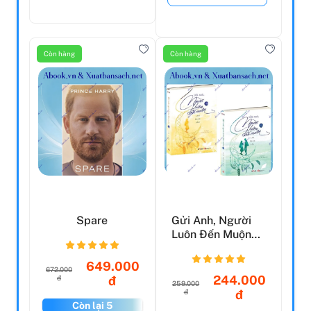
Còn hàng
Còn hàng
Spare
Gửi Anh, Người
Luôn Đến Muộn
(Bộ 2 Tập)
649.000
672.000
244.000
đ
đ
259.000
đ
đ
Còn lại 5