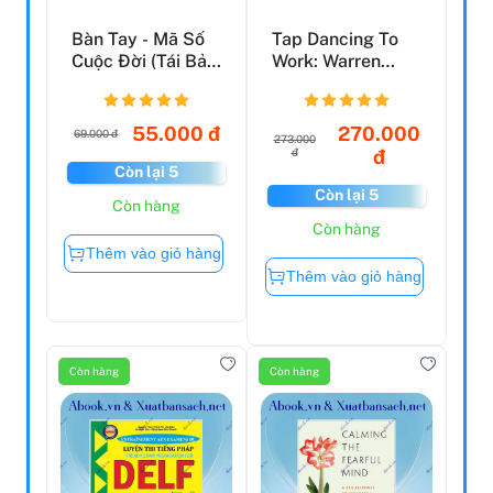
Bàn Tay - Mã Số
Tap Dancing To
Cuộc Đời (Tái Bản
Work: Warren
2021)
Buffett On
Practically...
55.000 đ
270.000
69.000 đ
273.000
đ
đ
Còn lại 5
Còn lại 5
Còn hàng
Còn hàng
Thêm vào giỏ hàng
Thêm vào giỏ hàng
Còn hàng
Còn hàng