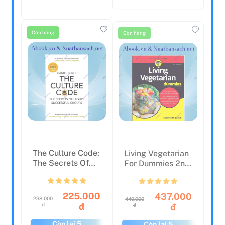
Còn hàng
Còn hàng
The Culture Code:
Living Vegetarian
The Secrets Of
For Dummies 2nd
Highly
Edition
Successful...
225.000
437.000
238.000
449.000
đ
đ
đ
đ
Còn lại 5
Còn lại 5