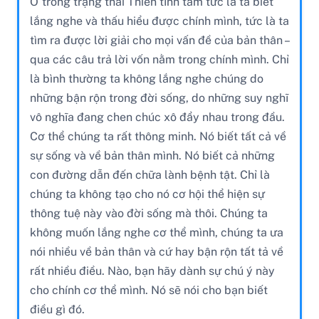
Ở trong trạng thái Thiền tĩnh tâm tức là ta biết
lắng nghe và thấu hiểu được chính mình, tức là ta
tìm ra được lời giải cho mọi vấn đề của bản thân –
qua các câu trả lời vốn nằm trong chính mình. Chỉ
là bình thường ta không lắng nghe chúng do
những bận rộn trong đời sống, do những suy nghĩ
vô nghĩa đang chen chúc xô đẩy nhau trong đầu.
Cơ thể chúng ta rất thông minh. Nó biết tất cả về
sự sống và về bản thân mình. Nó biết cả những
con đường dẫn đến chữa lành bệnh tật. Chỉ là
chúng ta không tạo cho nó cơ hội thể hiện sự
thông tuệ này vào đời sống mà thôi. Chúng ta
không muốn lắng nghe cơ thể mình, chúng ta ưa
nói nhiều về bản thân và cứ hay bận rộn tất tả về
rất nhiều điều. Nào, bạn hãy dành sự chú ý này
cho chính cơ thể mình. Nó sẽ nói cho bạn biết
điều gì đó.