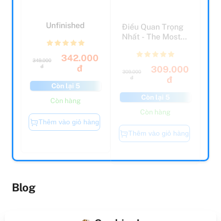
Unfinished
Điều Quan Trọng
Nhất - The Most
Important Thing
(T...
342.000
349.000
309.000
đ
đ
309.000
đ
đ
Còn lại 5
Còn lại 5
Còn hàng
Còn hàng
Thêm vào giỏ hàng
Thêm vào giỏ hàng
Blog